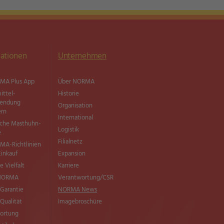
ationen
Unternehmen
MA Plus App
Über NORMA
ittel­
Historie
wendung
Organisation
ern
International
sche Masthuhn-
Logistik
e
Filialnetz
MA-Richtlinien
Einkauf
Expansion
e Vielfalt
Karriere
 NORMA
Verantwortung/CSR
Garantie
NORMA News
ualität
Imagebroschüre
ortung