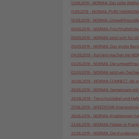
12.09.2019
- NORMA: Das süße Weihna
11.09.2019
- NORMA: PURE HARMONY – A
10.09.2019
- NORMA: Umweltfreundlic
09.09.2019
- NORMA-Frischhaltefolie m
06.09.2019
- NORMA setzt sich für st
05.09.2019
- NORMA: Das große Backen
04.09.2019
- Karriere machen bei NO
03.09.2019
- NORMA: Die umweltfreun
02.09.2019
- NORMA setzt ein Zeichen
30.08.2019
- NORMA CONNECT: Ab sofor
29.08.2019
- NORMA: Gemeinsam mit d
28.08.2019
- Tierschutzlabel und Hal
27.08.2019
- SPEEDSTAR-Energydrink
26.08.2019
- NORMA-Knabbereien habe
23.08.2019
- NORMA-Filialen in Frankr
22.08.2019
- NORMA: Die Kundenwünsc