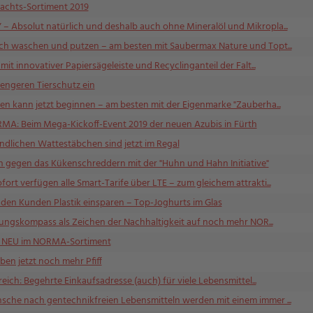
chts-Sortiment 2019
bsolut natürlich und deshalb auch ohne Mineralöl und Mikropla...
h waschen und putzen – am besten mit Saubermax Nature und Topt...
it innovativer Papiersägeleiste und Recyclinganteil der Falt...
rengeren Tierschutz ein
 kann jetzt beginnen – am besten mit der Eigenmarke "Zauberha...
RMA: Beim Mega-Kickoff-Event 2019 der neuen Azubis in Fürth
dlichen Wattestäbchen sind jetzt im Regal
 gegen das Kükenschreddern mit der "Huhn und Hahn Initiative"
t verfügen alle Smart-Tarife über LTE – zum gleichem attrakti...
en Kunden Plastik einsparen – Top-Joghurts im Glas
tungskompass als Zeichen der Nachhaltigkeit auf noch mehr NOR...
 NEU im NORMA-Sortiment
n jetzt noch mehr Pfiff
eich: Begehrte Einkaufsadresse (auch) für viele Lebensmittel...
he nach gentechnikfreien Lebensmitteln werden mit einem immer ...