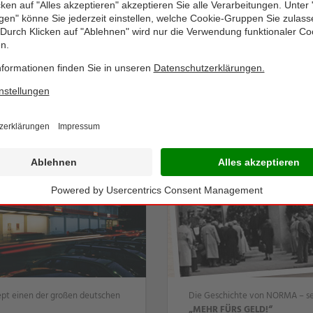
en
Historie
pt einen der großen deutschen
Die Geschichte von NORMA – se
„MEHR FÜRS GELD!“