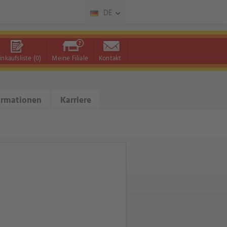
DE
inkaufsliste
(0)
Meine Filiale
Kontakt
ormationen
Karriere