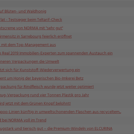
auf Blüten- und Waldhonig
t - Testsieger beim Teltarif-Check
htscreme von NORMA mit "sehr gut"
ensitz in Sarrebourg feierlich eröffnet
ch mit dem Top-Management aus
o Real 2019 Immobilien-Experten zum spannenden Austauch ein
eineren Verpackungen die Umwelt
zt sich für Kunststoff-Wiederverwertung ein
nt um Honig der bayerischen Bio-Imkerei Betz
ackung für Rindfleisch wurde jetzt weiter optimiert
ug-Verpackung rund vier Tonnen Plastik pro Jahr
ird jetzt mit dem Grünen Knopf belohnt!
oo-Linien künftig in umweltschonenden Flaschen aus recyceltem...
d bei NORMA voll im Trend
ugstark und tierisch gut – die Premium-Windeln von ELCURINA