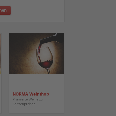
nen
NORMA Weinshop
Prämierte Weine zu
Spitzenpreisen