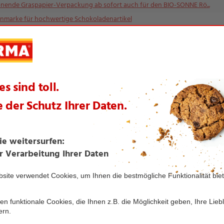
ende Graspapier-Verpackung ab sofort auch für den BIO-SONNE Rö...
enmarke für hochwertige Schokoladenartikel
uf Früchte von zertifizierten Farmen
n "Incredible Burger" ins Sortiment auf
 nur beim großen B2Run-Firmenlauf
nternehmensleitung
eistungssieger bei Prepaid-Volumen-Tarifen
tzt auch ganz bequem beim Einsatz von MasterCard und Maestro-...
Test gibt Burgkrone Premium Pilsener die Note "sehr gut"
weit fortgesetzt - die Niederlassung Fürth macht den nächste...
 mit Öko-Siegeln und Bio-Baumwolle für über 15.000 Mitarbeit...
ngen schenken den Bienen eine bunte Blumenwiese
aschen von Surf werden pro Jahr rund 144 Tonnen Plastik eing...
nt mit dem Fairtrade-Kakao-Siegel sorgt für starke Nachfage!
olge und damit bester deutscher Bio-Händler 2019
jetzt ohne Umverpackung