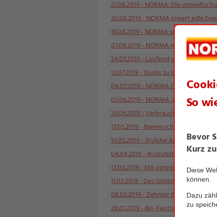
21.08.2019
- NORMA: Die umweltschon
20.08.2019
- NORMA kreiert edle Eig
19.08.2019
- NORMA setzt bei Säften a
07.08.2019
- NORMA nimmt fleischlose
24.07.2019
- Laufend gewinnen nicht
12.07.2019
- Dualis zu Gast bei der U
04.07.2019
- NORMA Connect: Preis-L
05.06.2019
- NORMA: Zahlt Bargeld je
29.05.2019
- Verbrauchermagazin Öko-
17.05.2019
- Bienenschutz wird bundes
10.05.2019
- Stylishe Arbeitskleidung
04.04.2019
- Auszubildende in Detti
13.03.2019
- Mit optimierten Wasserfl
11.03.2019
- Das Goldora-Ostersortime
08.02.2019
- Zehnter Gesamtsieg in F
28.01.2019
- Bio-Fairtrade-Bananen 