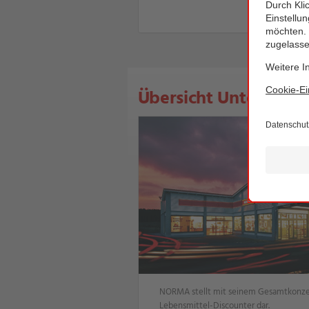
Übersicht Unternehm
NORMA stellt mit seinem Gesamtkonze
Lebensmittel-Discounter dar.