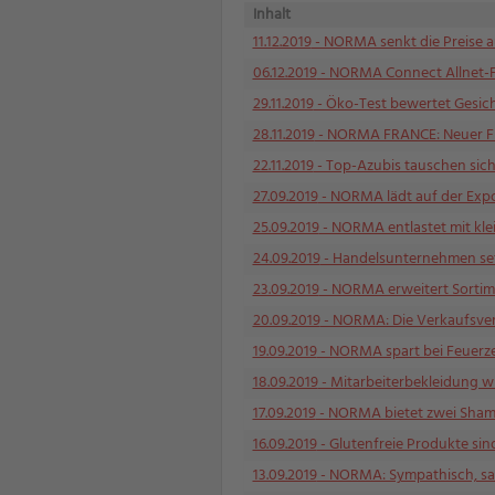
Inhalt
11.12.2019
- NORMA senkt die Preise 
06.12.2019
- NORMA Connect Allnet-Fla
29.11.2019
- Öko-Test bewertet Gesic
28.11.2019
- NORMA FRANCE: Neuer Firm
22.11.2019
- Top-Azubis tauschen si
27.09.2019
- NORMA lädt auf der Exp
25.09.2019
- NORMA entlastet mit kl
24.09.2019
- Handelsunternehmen set
23.09.2019
- NORMA erweitert Sortime
20.09.2019
- NORMA: Die Verkaufsverp
19.09.2019
- NORMA spart bei Feuerze
18.09.2019
- Mitarbeiterbekleidung w
17.09.2019
- NORMA bietet zwei Shamp
16.09.2019
- Glutenfreie Produkte sin
13.09.2019
- NORMA: Sympathisch, sa