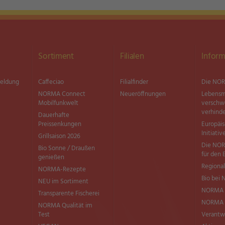
Sortiment
Filialen
Inform
meldung
Caffeciao
Filialfinder
Die NOR
NORMA Connect
Neueröffnungen
Lebensm
Mobilfunkwelt
versch
verhind
Dauerhafte
Preissenkungen
Europäi
Initiativ
Grillsaison 2026
Die NOR
Bio Sonne / Draußen
für den 
genießen
Regional
NORMA-Rezepte
Bio bei
NEU im Sortiment
NORMA 
Transparente Fischerei
NORMA Q
NORMA Qualität im
Test
Verantw