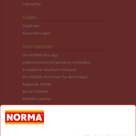
Laktosefrei
Filialen
Filialfinder
Neueröffnungen
Informationen
Die NORMA Plus App
Lebensmittel­verschwendung verhindern
Europäische Masthuhn-Initiative
Die NORMA-Richtlinien für den Einkauf
Regionale Vielfalt
Bio bei NORMA
NORMA Garantie
NORMA Qualität
Verantwortung
Aktionsartikel
Sortimentsartikel
Einkaufsliste