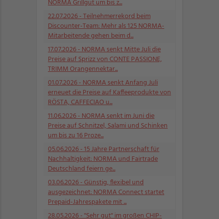
NORMA Grillgut um bis z...
22.07.2026
- Teilnehmerrekord beim
Discounter-Team: Mehr als 125 NORMA-
Mitarbeitende gehen beim d...
17.07.2026
- NORMA senkt Mitte Juli die
Preise auf Sprizz von CONTE PASSIONE,
TRIMM Orangennektar...
01.07.2026
- NORMA senkt Anfang Juli
erneuet die Preise auf Kaffeeprodukte von
RÖSTA, CAFFECIAO u...
11.06.2026
- NORMA senkt im Juni die
Preise auf Schnitzel, Salami und Schinken
um bis zu 16 Proze...
05.06.2026
- 15 Jahre Partnerschaft für
Nachhaltigkeit: NORMA und Fairtrade
Deutschland feiern ge...
03.06.2026
- Günstig, flexibel und
ausgezeichnet: NORMA Connect startet
Prepaid-Jahrespakete mit ...
28.05.2026
- "Sehr gut" im großen CHIP-