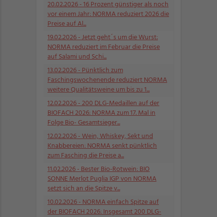
20.02.2026
- 16 Prozent günstiger als noch
vor einem Jahr: NORMA reduziert 2026 die
Preise auf Al...
19.02.2026
- Jetzt geht´s um die Wurst:
NORMA reduziert im Februar die Preise
auf Salami und Schi...
13.02.2026
- Pünktlich zum
Faschingswochenende reduziert NORMA
weitere Qualitätsweine um bis zu 1...
12.02.2026
- 200 DLG-Medaillen auf der
BIOFACH 2026: NORMA zum 17. Mal in
Folge Bio- Gesamtsieger...
12.02.2026
- Wein, Whiskey, Sekt und
Knabbereien: NORMA senkt pünktlich
zum Fasching die Preise a...
11.02.2026
- Bester Bio-Rotwein: BIO
SONNE Merlot Puglia IGP von NORMA
setzt sich an die Spitze v...
10.02.2026
- NORMA einfach Spitze auf
der BIOFACH 2026: Insgesamt 200 DLG-