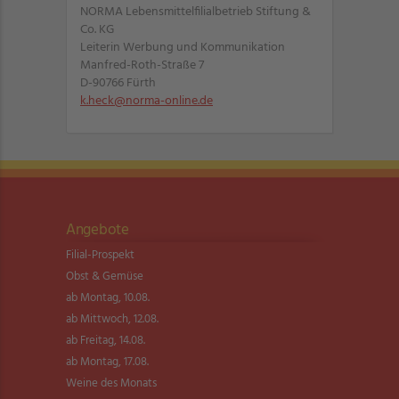
NORMA Lebensmittelfilialbetrieb Stiftung &
Co. KG
Leiterin Werbung und Kommunikation
Manfred-Roth-Straße 7
D-90766 Fürth
k.heck@norma-online.de
Angebote
Filial-Prospekt
Obst & Gemüse
ab Montag, 10.08.
ab Mittwoch, 12.08.
ab Freitag, 14.08.
ab Montag, 17.08.
Weine des Monats