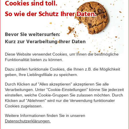
Zahlungsabwicklung
NORMA bei Facebook & Instagram
Barrierefreiheitserklärung
Unternehmen
Über NORMA
Historie
Organisation
International
Logistik
Filialnetz
Expansion
Karriere
Verantwortung/CSR
NORMA News
Imagebroschüre