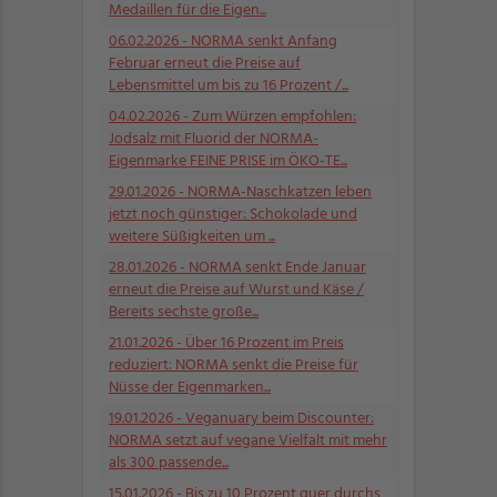
Medaillen für die Eigen...
06.02.2026
- NORMA senkt Anfang
Februar erneut die Preise auf
Lebensmittel um bis zu 16 Prozent /...
04.02.2026
- Zum Würzen empfohlen:
Jodsalz mit Fluorid der NORMA-
Eigenmarke FEINE PRISE im ÖKO-TE...
29.01.2026
- NORMA-Naschkatzen leben
jetzt noch günstiger: Schokolade und
weitere Süßigkeiten um ...
28.01.2026
- NORMA senkt Ende Januar
erneut die Preise auf Wurst und Käse /
Bereits sechste große...
21.01.2026
- Über 16 Prozent im Preis
reduziert: NORMA senkt die Preise für
Nüsse der Eigenmarken...
19.01.2026
- Veganuary beim Discounter:
NORMA setzt auf vegane Vielfalt mit mehr
als 300 passende...
15.01.2026
- Bis zu 10 Prozent quer durchs