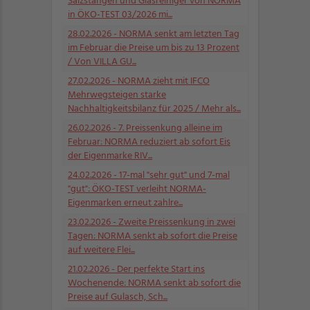
Salzstangen und Glasreiniger von NORMA
in ÖKO-TEST 03/2026 mi...
28.02.2026
- NORMA senkt am letzten Tag
im Februar die Preise um bis zu 13 Prozent
/ Von VILLA GU...
27.02.2026
- NORMA zieht mit IFCO
Mehrwegsteigen starke
Nachhaltigkeitsbilanz für 2025 / Mehr als...
26.02.2026
- 7. Preissenkung alleine im
Februar: NORMA reduziert ab sofort Eis
der Eigenmarke RIV...
24.02.2026
- 17-mal "sehr gut" und 7-mal
"gut": ÖKO-TEST verleiht NORMA-
Eigenmarken erneut zahlre...
23.02.2026
- Zweite Preissenkung in zwei
Tagen: NORMA senkt ab sofort die Preise
auf weitere Flei...
21.02.2026
- Der perfekte Start ins
Wochenende: NORMA senkt ab sofort die
Preise auf Gulasch, Sch...