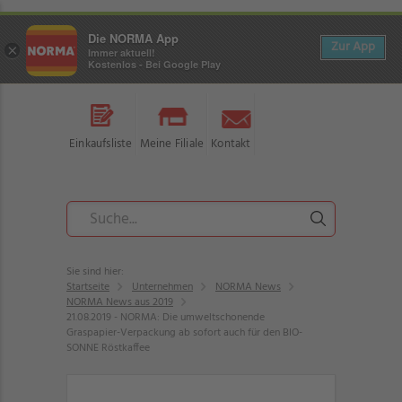
Die NORMA App
Zur App
×
Immer aktuell!
Kostenlos - Bei Google Play
Einkaufsliste
Meine Filiale
Kontakt
Sie sind hier:
Startseite
Unternehmen
NORMA News
NORMA News aus 2019
21.08.2019 - NORMA: Die umweltschonende
Graspapier-Verpackung ab sofort auch für den BIO-
SONNE Röstkaffee