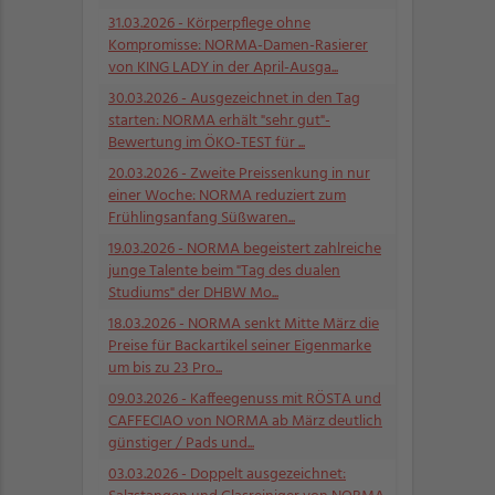
31.03.2026
- Körperpflege ohne
Kompromisse: NORMA-Damen-Rasierer
von KING LADY in der April-Ausga...
30.03.2026
- Ausgezeichnet in den Tag
starten: NORMA erhält "sehr gut"-
Bewertung im ÖKO-TEST für ...
20.03.2026
- Zweite Preissenkung in nur
einer Woche: NORMA reduziert zum
Frühlingsanfang Süßwaren...
19.03.2026
- NORMA begeistert zahlreiche
junge Talente beim "Tag des dualen
Studiums" der DHBW Mo...
18.03.2026
- NORMA senkt Mitte März die
Preise für Backartikel seiner Eigenmarke
um bis zu 23 Pro...
09.03.2026
- Kaffeegenuss mit RÖSTA und
CAFFECIAO von NORMA ab März deutlich
günstiger / Pads und...
03.03.2026
- Doppelt ausgezeichnet: