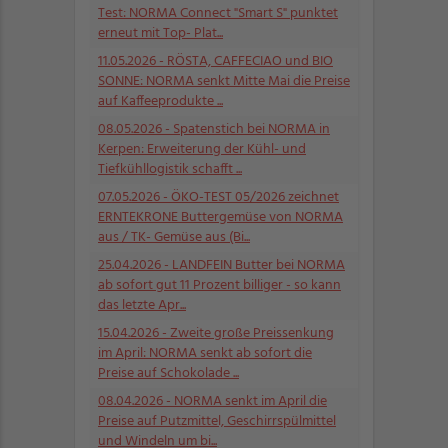
Test: NORMA Connect "Smart S" punktet
erneut mit Top- Plat...
11.05.2026
- RÖSTA, CAFFECIAO und BIO
SONNE: NORMA senkt Mitte Mai die Preise
auf Kaffeeprodukte ...
08.05.2026
- Spatenstich bei NORMA in
Kerpen: Erweiterung der Kühl- und
Tiefkühllogistik schafft ...
07.05.2026
- ÖKO-TEST 05/2026 zeichnet
ERNTEKRONE Buttergemüse von NORMA
aus / TK- Gemüse aus (Bi...
25.04.2026
- LANDFEIN Butter bei NORMA
ab sofort gut 11 Prozent billiger - so kann
das letzte Apr...
15.04.2026
- Zweite große Preissenkung
im April: NORMA senkt ab sofort die
Preise auf Schokolade ...
08.04.2026
- NORMA senkt im April die
Preise auf Putzmittel, Geschirrspülmittel
und Windeln um bi...