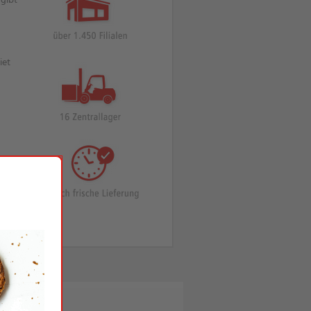
 gibt
iet