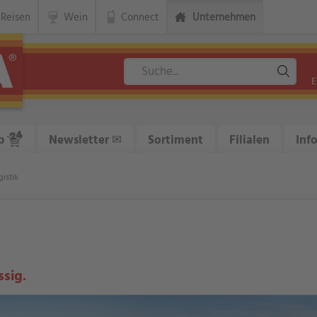
Reisen
Wein
Connect
Unternehmen
E
p
Newsletter
✉
Sortiment
Filialen
Inf
istik
ssig.