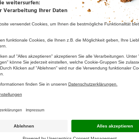
Filialnetz
A spürt Bedürfnisse und Trends
In über 60 Jahren hat NORMA ein 
ollen Aktionsartikeln. Ob Spiele,
Dieses hat sich vom süddeutsc
 Textilien – für alle gilt: hohe
wurde schließlich bis nach Frank
vergrößert.
n
Mehr erfahren