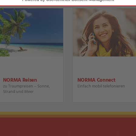
NORMA Reisen
NORMA Connect
zu Traumpreisen – Sonne,
Einfach mobil telefonieren
Strand und Meer