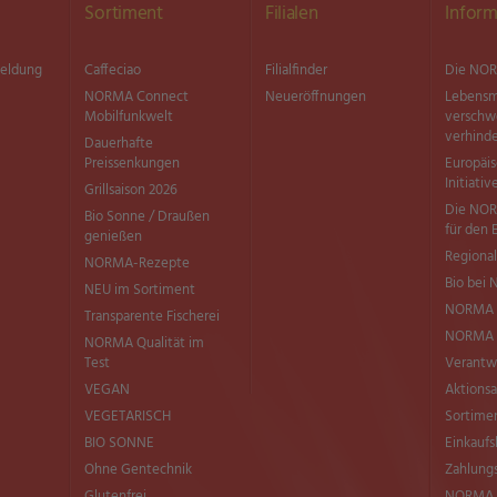
Sortiment
Filialen
Inform
meldung
Caffeciao
Filialfinder
Die NOR
NORMA Connect
Neueröffnungen
Lebensm
Mobilfunkwelt
versch
verhind
Dauerhafte
Preissenkungen
Europäi
Initiativ
Grillsaison 2026
Die NOR
Bio Sonne / Draußen
für den 
genießen
Regional
NORMA-Rezepte
Bio bei
NEU im Sortiment
NORMA 
Transparente Fischerei
NORMA Q
NORMA Qualität im
Test
Verantw
VEGAN
Aktionsa
VEGETARISCH
Sortimen
BIO SONNE
Einkaufs
Ohne Gentechnik
Zahlung
Glutenfrei
NORMA b