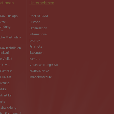
ationen
Unternehmen
MA Plus App
Über NORMA
ittel­
Historie
wendung
Organisation
ern
International
sche Masthuhn-
Logistik
e
Filialnetz
MA-Richtlinien
Einkauf
Expansion
e Vielfalt
Karriere
 NORMA
Verantwortung/CSR
Garantie
NORMA News
ualität
Imagebroschüre
ortung
rtikel
tsartikel
liste
sabwicklung
ei Facebook &