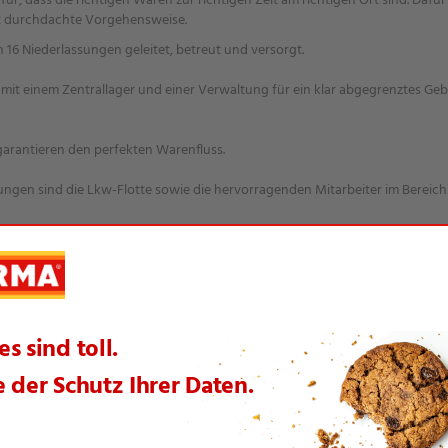
für, dass die richtigen Waren zur richtigen Zeit am richtigen Ort sind. Dafür
t durchdachte Vorgehensweise.
16 Niederlassungen geleitet, betreut und versorgt.
it einem Zentrallager und einer Verwaltung für ein klar abgegrenztes Geb
arantieren den perfekten Warenfluss.
rungen sind die Lkw-Flotte sowie die hervorragenden Mitarbeiter im Bereich
egt an alle Abläufe höchste Maßstäbe an.
hkeit dieser Logistik dazu, dass NORMA seinen Kunden besonders günstige