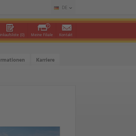
DE
inkaufsliste
(0)
Meine Filiale
Kontakt
ormationen
Karriere