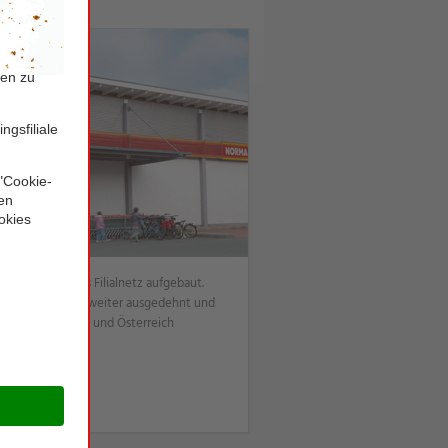
eindrucksvolles Filialnetz aufgebaut.
hen Raum immer weiter ausgedehnt und
reich, Tschechien und Österreich