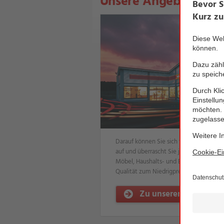
Unsere Angebote
Darauf können Sie sich verlassen. NORM
auf und überrascht Sie jede Woche mit t
Möbel, Haushalts- und Elektroartikel oder
Qualität zum Niedrigpreis.
Zu unseren Angebote