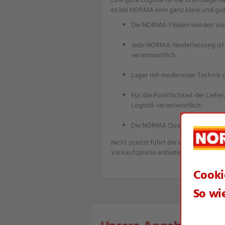
Eine gute Logistik ist die Grundlage da
es bei NORMA eine ganz klare und gu
Die NORMA-Filialen werden von 
Jede NORMA-Niederlassung ist m
verantwortlich.
Lager mit modernster Technik g
Für die Pünktlichkeit der Liefe
Logistik verantwortlich.
Die NORMA Qualitätskontrolle l
Nicht zuletzt führt die Wirtschaftlic
Verkaufspreise anbieten kann.