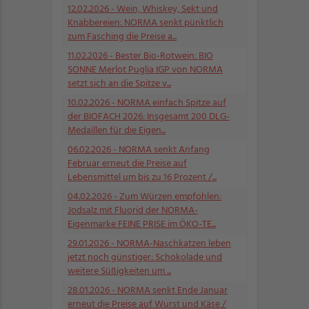
12.02.2026
- Wein, Whiskey, Sekt und
Knabbereien: NORMA senkt pünktlich
zum Fasching die Preise a...
11.02.2026
- Bester Bio-Rotwein: BIO
SONNE Merlot Puglia IGP von NORMA
setzt sich an die Spitze v...
10.02.2026
- NORMA einfach Spitze auf
der BIOFACH 2026: Insgesamt 200 DLG-
Medaillen für die Eigen...
06.02.2026
- NORMA senkt Anfang
Februar erneut die Preise auf
Lebensmittel um bis zu 16 Prozent /...
04.02.2026
- Zum Würzen empfohlen:
Jodsalz mit Fluorid der NORMA-
Eigenmarke FEINE PRISE im ÖKO-TE...
29.01.2026
- NORMA-Naschkatzen leben
jetzt noch günstiger: Schokolade und
weitere Süßigkeiten um ...
28.01.2026
- NORMA senkt Ende Januar
erneut die Preise auf Wurst und Käse /