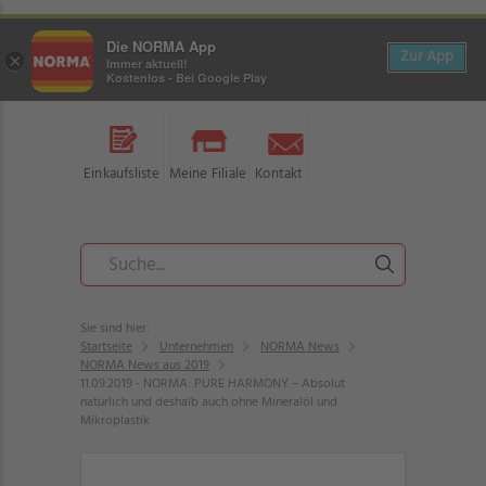
Die NORMA App
Zur App
×
Immer aktuell!
Kostenlos - Bei Google Play
Einkaufsliste
Meine Filiale
Kontakt
Sie sind hier:
Startseite
Unternehmen
NORMA News
NORMA News aus 2019
11.09.2019 - NORMA: PURE HARMONY – Absolut
natürlich und deshalb auch ohne Mineralöl und
Mikroplastik