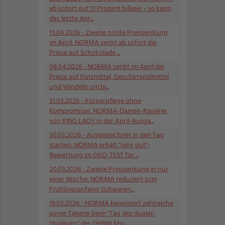
ab sofort gut 11 Prozent billiger - so kann
das letzte Apr...
15.04.2026
- Zweite große Preissenkung
im April: NORMA senkt ab sofort die
Preise auf Schokolade ...
08.04.2026
- NORMA senkt im April die
Preise auf Putzmittel, Geschirrspülmittel
und Windeln um bi...
31.03.2026
- Körperpflege ohne
Kompromisse: NORMA-Damen-Rasierer
von KING LADY in der April-Ausga...
30.03.2026
- Ausgezeichnet in den Tag
starten: NORMA erhält "sehr gut"-
Bewertung im ÖKO-TEST für ...
20.03.2026
- Zweite Preissenkung in nur
einer Woche: NORMA reduziert zum
Frühlingsanfang Süßwaren...
19.03.2026
- NORMA begeistert zahlreiche
junge Talente beim "Tag des dualen
Studiums" der DHBW Mo...