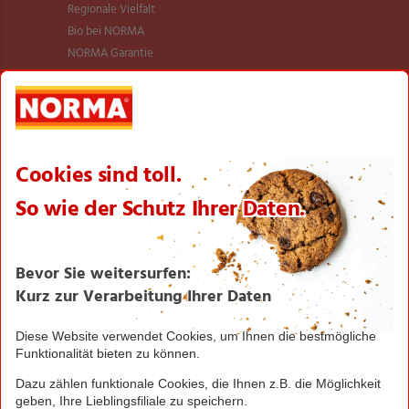
Regionale Vielfalt
Bio bei NORMA
NORMA Garantie
NORMA Qualität
Verantwortung
Aktionsartikel
Sortimentsartikel
Einkaufsliste
Zahlungsabwicklung
NORMA bei Facebook & Instagram
Barrierefreiheitserklärung
Unternehmen
Über NORMA
Historie
Organisation
International
Logistik
Filialnetz