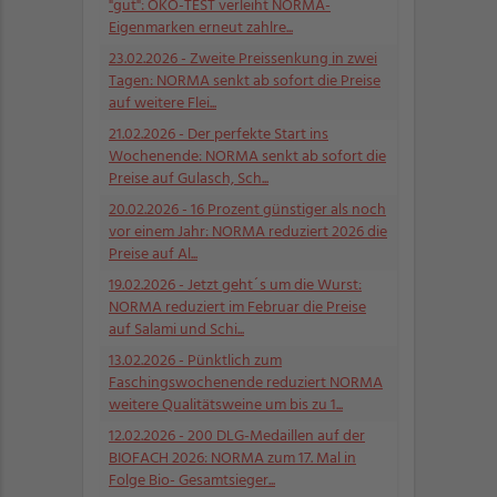
"gut": ÖKO-TEST verleiht NORMA-
Eigenmarken erneut zahlre...
23.02.2026
- Zweite Preissenkung in zwei
Tagen: NORMA senkt ab sofort die Preise
auf weitere Flei...
21.02.2026
- Der perfekte Start ins
Wochenende: NORMA senkt ab sofort die
Preise auf Gulasch, Sch...
20.02.2026
- 16 Prozent günstiger als noch
vor einem Jahr: NORMA reduziert 2026 die
Preise auf Al...
19.02.2026
- Jetzt geht´s um die Wurst:
NORMA reduziert im Februar die Preise
auf Salami und Schi...
13.02.2026
- Pünktlich zum
Faschingswochenende reduziert NORMA
weitere Qualitätsweine um bis zu 1...
12.02.2026
- 200 DLG-Medaillen auf der
BIOFACH 2026: NORMA zum 17. Mal in
Folge Bio- Gesamtsieger...