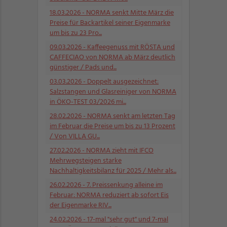
18.03.2026
- NORMA senkt Mitte März die
Preise für Backartikel seiner Eigenmarke
um bis zu 23 Pro...
09.03.2026
- Kaffeegenuss mit RÖSTA und
CAFFECIAO von NORMA ab März deutlich
günstiger / Pads und...
03.03.2026
- Doppelt ausgezeichnet:
Salzstangen und Glasreiniger von NORMA
in ÖKO-TEST 03/2026 mi...
28.02.2026
- NORMA senkt am letzten Tag
im Februar die Preise um bis zu 13 Prozent
/ Von VILLA GU...
27.02.2026
- NORMA zieht mit IFCO
Mehrwegsteigen starke
Nachhaltigkeitsbilanz für 2025 / Mehr als...
26.02.2026
- 7. Preissenkung alleine im
Februar: NORMA reduziert ab sofort Eis
der Eigenmarke RIV...
24.02.2026
- 17-mal "sehr gut" und 7-mal