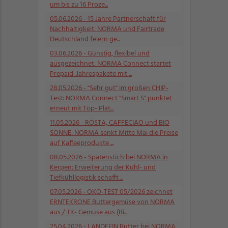
um bis zu 16 Proze...
05.06.2026
- 15 Jahre Partnerschaft für
Nachhaltigkeit: NORMA und Fairtrade
Deutschland feiern ge...
03.06.2026
- Günstig, flexibel und
ausgezeichnet: NORMA Connect startet
Prepaid-Jahrespakete mit ...
28.05.2026
- "Sehr gut" im großen CHIP-
Test: NORMA Connect "Smart S" punktet
erneut mit Top- Plat...
11.05.2026
- RÖSTA, CAFFECIAO und BIO
SONNE: NORMA senkt Mitte Mai die Preise
auf Kaffeeprodukte ...
08.05.2026
- Spatenstich bei NORMA in
Kerpen: Erweiterung der Kühl- und
Tiefkühllogistik schafft ...
07.05.2026
- ÖKO-TEST 05/2026 zeichnet
ERNTEKRONE Buttergemüse von NORMA
aus / TK- Gemüse aus (Bi...
25.04.2026
- LANDFEIN Butter bei NORMA