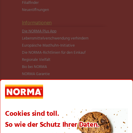
Filialfinder
Neueröffnungen
Informationen
Die NORMA Plus App
Lebensmittel­verschwendung verhindern
Europäische Masthuhn-Initiative
Die NORMA-Richtlinien für den Einkauf
Regionale Vielfalt
Bio bei NORMA
NORMA Garantie
NORMA Qualität
Verantwortung
Aktionsartikel
Sortimentsartikel
Einkaufsliste
Zahlungsabwicklung
NORMA bei Facebook & Instagram
Barrierefreiheitserklärung