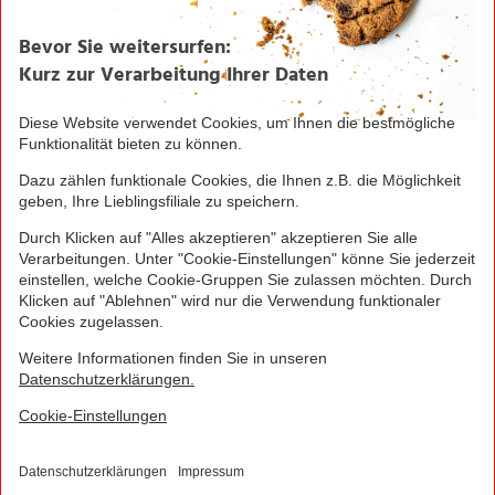
Unternehmen
Über NORMA
Historie
Organisation
International
Logistik
Filialnetz
Expansion
Karriere
Verantwortung/CSR
NORMA News
Imagebroschüre
Seite drucken
Nach oben
© 2016 - 2026 NORMA Lebensmittelfilialbetrieb