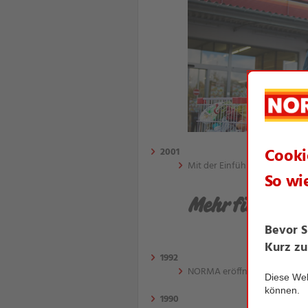
2001
Mit der Einführung des Euro e
1992
NORMA eröffnet seine erste F
1990