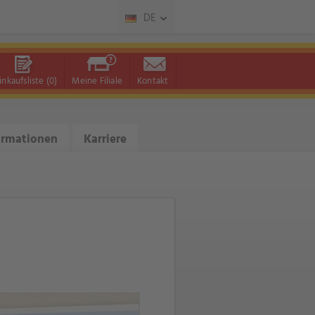
DE
inkaufsliste
(0)
Meine Filiale
Kontakt
ormationen
Karriere