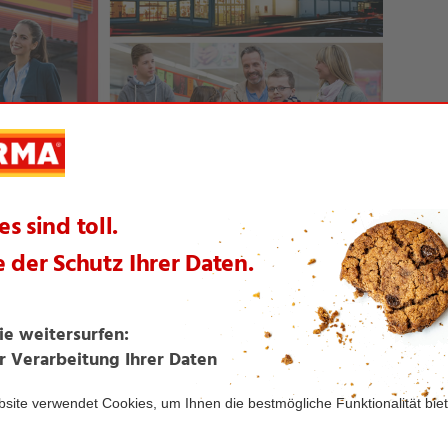
rfolgt die größte NORMA Preissenkung aller Zeiten; der Leitspruch "Mehr fü
iliale im Nachbarland Tschechien