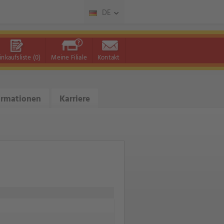
DE
inkaufsliste
(0)
Meine Filiale
Kontakt
ormationen
Karriere