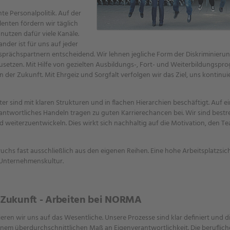
te Personalpolitik. Auf der
nten fördern wir täglich
utzen dafür viele Kanäle.
nder ist für uns auf jeder
rächspartnern entscheidend. Wir lehnen jegliche Form der Diskriminierun
etzen. Mit Hilfe von gezielten Ausbildungs-, Fort- und Weiterbildungspr
er Zukunft. Mit Ehrgeiz und Sorgfalt verfolgen wir das Ziel, uns kontinui
r sind mit klaren Strukturen und in flachen Hierarchien beschäftigt. Auf e
rantwortliches Handeln tragen zu guten Karrierechancen bei. Wir sind bestre
d weiterzuentwickeln. Dies wirkt sich nachhaltig auf die Motivation, den 
hs fast ausschließlich aus den eigenen Reihen. Eine hohe Arbeitsplatzsiche
 Unternehmenskultur.
in Zukunft - Arbeiten bei NORMA
eren wir uns auf das Wesentliche. Unsere Prozesse sind klar definiert und die
nem überdurchschnittlichen Maß an Eigenverantwortlichkeit. Die beruflich