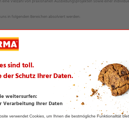
h eine Vielzahl von praxisnahen Ausbildungsprojekten sowie einer individ
uns in folgenden Bereichen absolviert werden:
ndel
nagement
Ausbildung bieten wir unseren Auszubildenden eine sehr gute Ausbildung
ge Aufstiegs- und Weiterbildungsmöglichkeiten im eigenen Unternehmen.
e Azubi-Power
t sich in den vergangenen Jahren überaus erfolgreich etabliert. Dabei ma
übernehmen alle Aufgaben des Filialleiters. Dazu gehören nicht nur die War
gsvollen Aufgaben wie Kassen- und Tagesabrechnungen werden selbststän
 unserer Karriereseite!