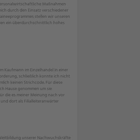
e personalwirtschaftliche Maßnahmen
eich durch den Einsatz verschiedener
raineeprogrammes stellen wir unseren
en ein überdurchschnittlich hohes
m Kaufmann im Einzelhandel in einer
rderung, schließlich konnte ich nicht
ich keinen Strichcode. Für diese
 nach Hause genommen um sie
für die es meiner Meinung nach vor
und dort als Filialleiteranwärter
 Weitbildung unserer Nachwuchskräfte