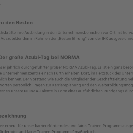
.
zu den Besten
skräfte ihre Ausbildung in den Unternehmensbereichen vor Ort mit herv
rer Auszubildenden im Rahmen der „Besten Ehrung“ von der IHK ausgezeichne
: Der große Azubi-Tag bei NORMA
nser jährlich durchgeführter großer NORMA Azubi-Tag. Es ist ein ganz beso
e Unternehmenszentrale nach Fürth erhalten. Dort, im Herzstück des Unte
 kennen. Der Vorstand wie auch die Mitglieder der Geschäftsleitung neh
rten persönlich Fragen zur Karriereplanung und den Weiterbildungsmögli
lernen unsere NORMA-Talente in Form eines ausführlichen Rundgangs durch
uszeichnung
 erneut für unser karriereförderndes und faires Trainee-Programm ausgez
efördernder und fairer Trainee-Programme“ maßgeblich.