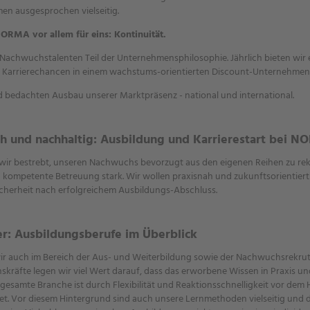
en ausgesprochen vielseitig.
RMA vor allem für eins: Kontinuität.
n Nachwuchstalenten Teil der Unternehmensphilosophie. Jährlich bieten wir 
en Karrierechancen in einem wachstums-orientierten Discount-Unternehmen
d bedachten Ausbau unserer Marktpräsenz - national und international.
isch und nachhaltig: Ausbildung und Karrierestart bei 
wir bestrebt, unseren Nachwuchs bevorzugt aus den eigenen Reihen zu rek
d kompetente Betreuung stark. Wir wollen praxisnah und zukunftsorientiert
icherheit nach erfolgreichem Ausbildungs-Abschluss.
r: Ausbildungsberufe im Überblick
 wir auch im Bereich der Aus- und Weiterbildung sowie der Nachwuchsrekrut
kräfte legen wir viel Wert darauf, dass das erworbene Wissen in Praxis u
gesamte Branche ist durch Flexibilität und Reaktionsschnelligkeit vor dem
t. Vor diesem Hintergrund sind auch unsere Lernmethoden vielseitig un