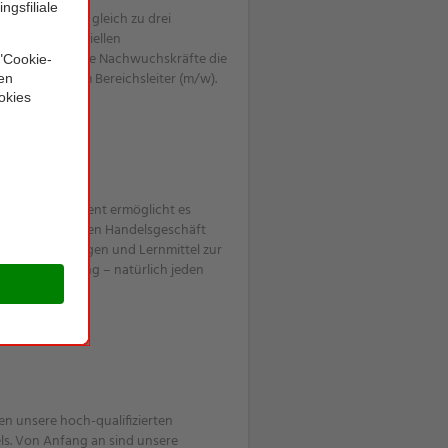
rogramm führt gleich zu drei
unseren potentiellen
ss haben unsere Nachwuchskräfte die
 oder auch zum Bereichsleiter (m/w).
merce Management ermöglicht es
 zum alltäglichen Handelsgeschäft
gsvoraussetzungen und Lernmittel zur
dungsvergütung – natürlich jeden
en unsere hoch-qualifizierten
els. Von Anfang an sind unsere