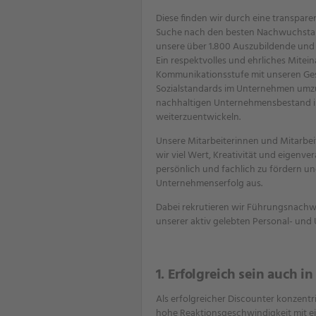
Diese finden wir durch eine transparen
Suche nach den besten Nachwuchstale
unsere über 1.800 Auszubildende und n
Ein respektvolles und ehrliches Miteina
Kommunikationsstufe mit unseren Gesp
Sozialstandards im Unternehmen umzus
nachhaltigen Unternehmensbestand in d
weiterzuentwickeln.
Unsere Mitarbeiterinnen und Mitarbeite
wir viel Wert, Kreativität und eigenve
persönlich und fachlich zu fördern un
Unternehmenserfolg aus.
Dabei rekrutieren wir Führungsnachwuc
unserer aktiv gelebten Personal- und
1. Erfolgreich sein auch 
Als erfolgreicher Discounter konzentri
hohe Reaktionsgeschwindigkeit mit ei