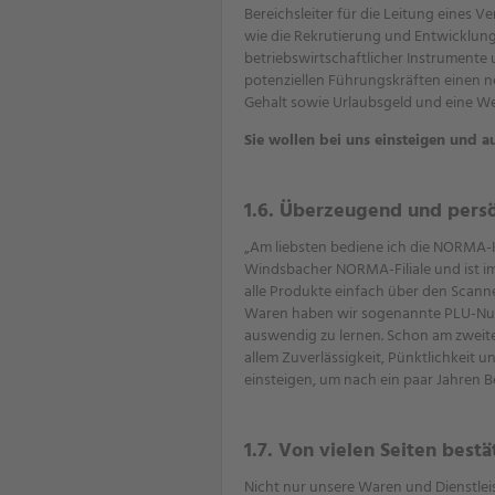
Bereichsleiter für die Leitung eines
wie die Rekrutierung und Entwicklung
betriebswirtschaftlicher Instrumente
potenziellen Führungskräften einen n
Gehalt sowie Urlaubsgeld und eine We
Sie wollen bei uns einsteigen und a
1.6. Überzeugend und pers
„Am liebsten bediene ich die NORMA-K
Windsbacher NORMA-Filiale und ist im 
alle Produkte einfach über den Scann
Waren haben wir sogenannte PLU-Numm
auswendig zu lernen. Schon am zweite
allem Zuverlässigkeit, Pünktlichkeit un
einsteigen, um nach ein paar Jahren B
1.7. Von vielen Seiten best
Nicht nur unsere Waren und Dienstle