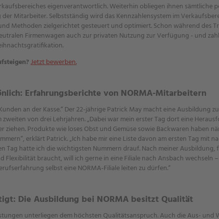
 Verkaufsbereiches eigenverantwortlich. Weiterhin obliegen ihnen sämtlich
 der Mitarbeiter. Selbstständig wird das Kennzahlensystem im Verkaufsber
 und Methoden zielgerichtet gesteuert und optimiert. Schon während des T
eutralen Firmenwagen auch zur privaten Nutzung zur Verfügung - und zahl
ihnachtsgratifikation.
ufsteigen?
Jetzt bewerben.
önlich: Erfahrungsberichte von NORMA-Mitarbeitern
unden an der Kasse.“ Der 22-jährige Patrick May macht eine Ausbildung zu
zweiten von drei Lehrjahren. „Dabei war mein erster Tag dort eine Herausfo
er ziehen. Produkte wie loses Obst und Gemüse sowie Backwaren haben näml
ern“, erklärt Patrick. „Ich habe mir eine Liste davon am ersten Tag mit
n Tag hatte ich die wichtigsten Nummern drauf. Nach meiner Ausbildung, 
d Flexibilität braucht, will ich gerne in eine Filiale nach Ansbach wechseln – 
erufserfahrung selbst eine NORMA-Filiale leiten zu dürfen.“
ätigt: Die Ausbildung bei NORMA besitzt Qualität
istungen unterliegen dem höchsten Qualitätsanspruch. Auch die Aus- und