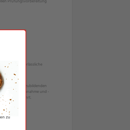
uellen Prüfungsvorbereitung
svergütung, verlässliche
nagen unsere Auszubildenden
enbestellung, -annahme und -
dig durchgeführt.