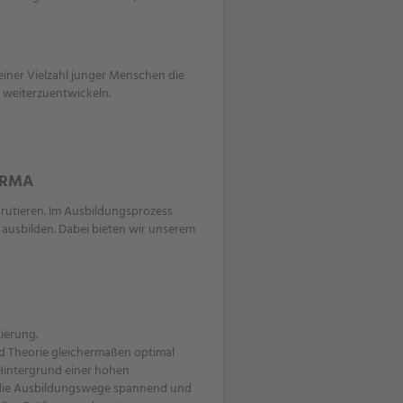
einer Vielzahl junger Menschen die
 weiterzuentwickeln.
NORMA
rutieren. Im Ausbildungsprozess
 ausbilden. Dabei bieten wir unserem
ierung.
nd Theorie gleichermaßen optimal
 Hintergrund einer hohen
d die Ausbildungswege spannend und