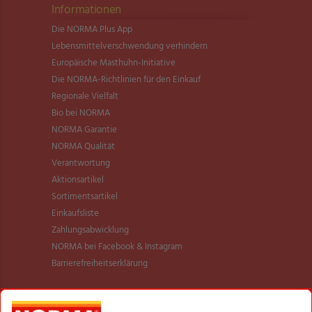
Informationen
Die NORMA Plus App
Lebensmittel­verschwendung verhindern
Europäische Masthuhn-Initiative
Die NORMA-Richtlinien für den Einkauf
Regionale Vielfalt
Bio bei NORMA
NORMA Garantie
NORMA Qualität
Verantwortung
Aktionsartikel
Sortimentsartikel
Einkaufsliste
Zahlungsabwicklung
NORMA bei Facebook & Instagram
Barrierefreiheitserklärung
Unternehmen