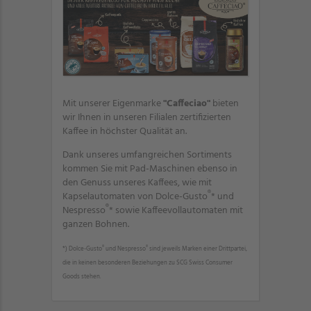
Mit unserer Eigenmarke
"Caffeciao"
bieten
wir Ihnen in unseren Filialen zertifizierten
Kaffee in höchster Qualität an.
Dank unseres umfangreichen Sortiments
kommen Sie mit Pad-Maschinen ebenso in
den Genuss unseres Kaffees, wie mit
®
Kapselautomaten von Dolce-Gusto
* und
®
Nespresso
* sowie Kaffeevollautomaten mit
ganzen Bohnen.
®
®
*) Dolce-Gusto
und Nespresso
sind jeweils Marken einer Drittpartei,
die in keinen besonderen Beziehungen zu SCG Swiss Consumer
Goods stehen.