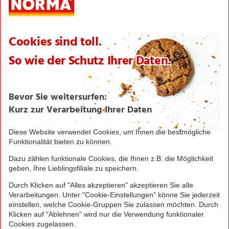
Über NORMA
Historie
Organisation
International
Logistik
Filialnetz
Expansion
Karriere
Verantwortung/CSR
NORMA News
Imagebroschüre
Seite drucken
Nach oben
© 2016 - 2026 NORMA Lebensmittelfilialbetrieb
Stiftung & Co. KG
Sitemap
Kontakt
Impressum
Datenschutz