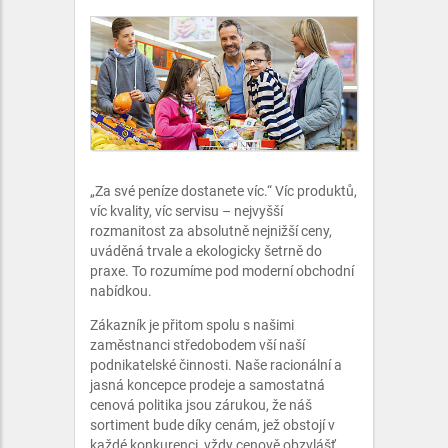
„Za své peníze dostanete víc.“ Víc produktů,
víc kvality, víc servisu – nejvyšší
rozmanitost za absolutně nejnižší ceny,
uváděná trvale a ekologicky šetrně do
praxe. To rozumíme pod moderní obchodní
nabídkou.
Zákazník je přitom spolu s našimi
zaměstnanci středobodem vší naší
podnikatelské činnosti. Naše racionální a
jasná koncepce prodeje a samostatná
cenová politika jsou zárukou, že náš
sortiment bude díky cenám, jež obstojí v
každé konkurenci, vždy cenově obzvlášť