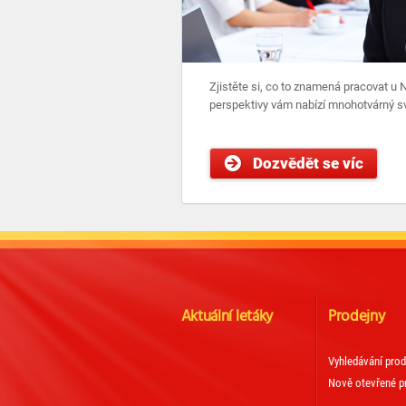
Zjistěte si, co to znamená pracovat u
perspektivy vám nabízí mnohotvárný s
Dozvědět se víc
Aktuální letáky
Prodejny
Vyhledávání prod
Nově otevřené p