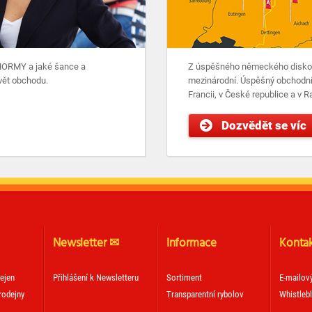
 NORMY a jaké šance a
Z úspěšného německého diskon
vět obchodu.
mezinárodní. Úspěšný obchodní
Francii, v České republice a v 
Dozvědět se víc
Newsletter ✉
Informace
Konta
ejen
Přihlášení k Newsletteru
Sortiment
E-mailov
rodejny
Transparentní rybolov
Whistleb