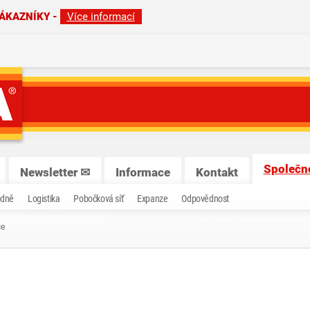
ZÁKAZNÍKY -
Více informací
Společn
Newsletter ✉
Informace
Kontakt
odně
Logistika
Pobočková síť
Expanze
Odpovědnost
ce