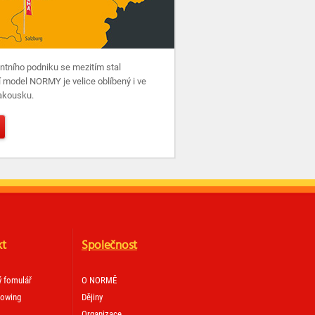
tního podniku se mezitím stal
 model NORMY je velice oblíbený i ve
Rakousku.
kt
Společnost
ý fomulář
O NORMĚ
lowing
Dějiny
Organizace