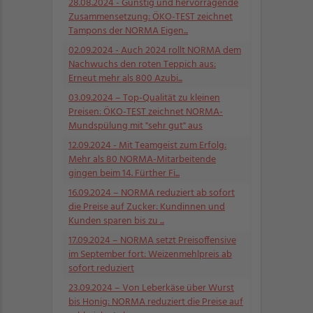
28.08.2024
- Günstig und hervorragende
Zusammensetzung: ÖKO-TEST zeichnet
Tampons der NORMA Eigen...
02.09.2024
- Auch 2024 rollt NORMA dem
Nachwuchs den roten Teppich aus:
Erneut mehr als 800 Azubi...
03.09.2024
– Top-Qualität zu kleinen
Preisen: ÖKO-TEST zeichnet NORMA-
Mundspülung mit "sehr gut" aus
12.09.2024
- Mit Teamgeist zum Erfolg:
Mehr als 80 NORMA-Mitarbeitende
gingen beim 14. Fürther Fi...
16.09.2024
– NORMA reduziert ab sofort
die Preise auf Zucker: Kundinnen und
Kunden sparen bis zu ...
17.09.2024
– NORMA setzt Preisoffensive
im September fort: Weizenmehlpreis ab
sofort reduziert
23.09.2024
– Von Leberkäse über Wurst
bis Honig: NORMA reduziert die Preise auf