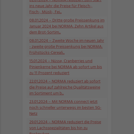
02.01.2024
– NORMA reduziert zum Start
ins neue Jahr die Preise für Fleisch-,
Fisch-, Müsli-, Fei...
08.01.2024
– Dritte große Preissenkung im
Januar 2024 bei NORMA: Zehn Artikel aus
dem Brot-Sortim...
08.01.2024
– Zweite Woche im neuen Jahr
- zweite große Preissenkung bei NORMA:
Frühstücks-Cereali...
15.01.2024
– Nüsse, Cranberries und
Pinienkerne bei NORMA ab sofort um bis
zu 11 Prozent reduziert
22.01.2024
– NORMA reduziert ab sofort
die Preise auf zahlreiche Qualitätsweine
im Sortiment um b...
23.01.2024
– Mit NORMA connect jetzt
noch schneller unterwegs im besten 5G-
Netz
29.01.2024
– NORMA reduziert die Preise
von Lachsspezialitäten bis hin zu