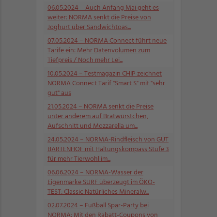
06.05.2024
– Auch Anfang Mai geht es
weiter: NORMA senkt die Preise von
Joghurt über Sandwichtoas...
07.05.2024
– NORMA Connect führt neue
Tarife ein: Mehr Datenvolumen zum
Tiefpreis / Noch mehr Lei...
10.05.2024
– Testmagazin CHIP zeichnet
NORMA Connect Tarif "Smart S" mit "sehr
gut" aus
21.05.2024
– NORMA senkt die Preise
unter anderem auf Bratwürstchen,
Aufschnitt und Mozzarella um...
24.05.2024
– NORMA-Rindfleisch von GUT
BARTENHOF mit Haltungskompass Stufe 3
für mehr Tierwohl im...
06.06.2024
– NORMA-Wasser der
Eigenmarke SURF überzeugt im ÖKO-
TEST: Classic Natürliches Mineralw...
02.07.2024
– Fußball Spar-Party bei
NORMA: Mit den Rabatt-Coupons von