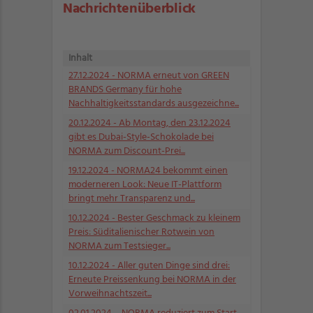
Nachrichtenüberblick
Inhalt
27.12.2024
- NORMA erneut von GREEN
BRANDS Germany für hohe
Nachhaltigkeitsstandards ausgezeichne...
20.12.2024
- Ab Montag, den 23.12.2024
gibt es Dubai-Style-Schokolade bei
NORMA zum Discount-Prei...
19.12.2024
- NORMA24 bekommt einen
moderneren Look: Neue IT-Plattform
bringt mehr Transparenz und...
10.12.2024
- Bester Geschmack zu kleinem
Preis: Süditalienischer Rotwein von
NORMA zum Testsieger...
10.12.2024
- Aller guten Dinge sind drei:
Erneute Preissenkung bei NORMA in der
Vorweihnachtszeit...