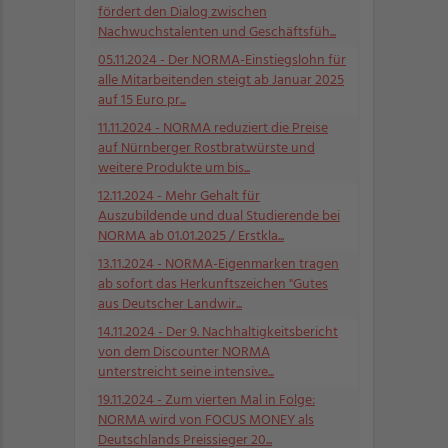
fördert den Dialog zwischen
Nachwuchstalenten und Geschäftsfüh...
05.11.2024
- Der NORMA-Einstiegslohn für
alle Mitarbeitenden steigt ab Januar 2025
auf 15 Euro pr...
11.11.2024
- NORMA reduziert die Preise
auf Nürnberger Rostbratwürste und
weitere Produkte um bis...
12.11.2024
- Mehr Gehalt für
Auszubildende und dual Studierende bei
NORMA ab 01.01.2025 / Erstkla...
13.11.2024
- NORMA-Eigenmarken tragen
ab sofort das Herkunftszeichen "Gutes
aus Deutscher Landwir...
14.11.2024
- Der 9. Nachhaltigkeitsbericht
von dem Discounter NORMA
unterstreicht seine intensive...
19.11.2024
- Zum vierten Mal in Folge:
NORMA wird von FOCUS MONEY als
Deutschlands Preissieger 20...