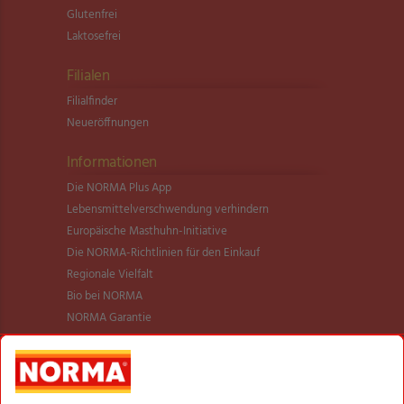
Glutenfrei
Laktosefrei
Filialen
Filialfinder
Neueröffnungen
Informationen
Die NORMA Plus App
Lebensmittel­verschwendung verhindern
Europäische Masthuhn-Initiative
Die NORMA-Richtlinien für den Einkauf
Regionale Vielfalt
Bio bei NORMA
NORMA Garantie
NORMA Qualität
Verantwortung
Aktionsartikel