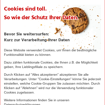
Sortimentsartikel
Einkaufsliste
Zahlungsabwicklung
NORMA bei Facebook & Instagram
Barrierefreiheitserklärung
Unternehmen
Über NORMA
Historie
Organisation
International
Logistik
Filialnetz
Expansion
Karriere
Verantwortung/CSR
NORMA News
Imagebroschüre