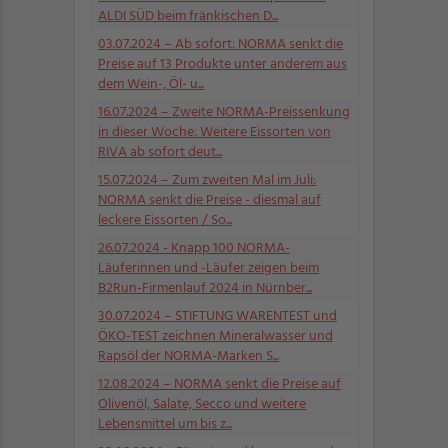
ALDI SÜD beim fränkischen D...
03.07.2024
– Ab sofort: NORMA senkt die
Preise auf 13 Produkte unter anderem aus
dem Wein-, Öl- u...
16.07.2024
– Zweite NORMA-Preissenkung
in dieser Woche: Weitere Eissorten von
RIVA ab sofort deut...
15.07.2024
– Zum zweiten Mal im Juli:
NORMA senkt die Preise - diesmal auf
leckere Eissorten / So...
26.07.2024
- Knapp 100 NORMA-
Läuferinnen und -Läufer zeigen beim
B2Run-Firmenlauf 2024 in Nürnber...
30.07.2024
– STIFTUNG WARENTEST und
ÖKO-TEST zeichnen Mineralwasser und
Rapsöl der NORMA-Marken S...
12.08.2024
– NORMA senkt die Preise auf
Olivenöl, Salate, Secco und weitere
Lebensmittel um bis z...