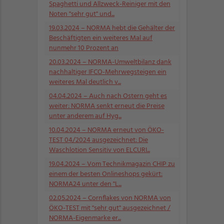
Spaghetti und Allzweck-Reiniger mit den
Noten "sehr gut" und...
19.03.2024
– NORMA hebt die Gehälter der
Beschäftigten ein weiteres Mal auf
nunmehr 10 Prozent an
20.03.2024
– NORMA-Umweltbilanz dank
nachhaltiger IFCO-Mehrwegsteigen ein
weiteres Mal deutlich v...
04.04.2024
– Auch nach Ostern geht es
weiter: NORMA senkt erneut die Preise
unter anderem auf Hyg...
10.04.2024
– NORMA erneut von ÖKO-
TEST 04/2024 ausgezeichnet: Die
Waschlotion Sensitiv von ELCURI...
19.04.2024
– Vom Technikmagazin CHIP zu
einem der besten Onlineshops gekürt:
NORMA24 unter den "L...
02.05.2024
– Cornflakes von NORMA von
ÖKO-TEST mit "sehr gut" ausgezeichnet /
NORMA-Eigenmarke er...