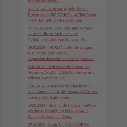
zahlreiche Lebens...
01.10.2024
– NORMA-Apfelsäfte der
Eigenmarken BIO SONNE und TRIMM bei
ÖKO-TEST mit Top-Bewertunge...
07.10.2024
– NORMA reduziert Anfang
Oktober die Preise für leckere
Tiefkühlprodukte wie Pommes, W...
09.10.2024
– NORMA steht für stetiges
Wachstum: Mehr als 40
Expansionsleiter/innen erweitern das ...
21.10.2024
- NORMA senkt erneut die
Preise im Oktober 2024: Konfitüren und
Milchreis um bis zu 13...
31.10.2024
- Top Bewertungen in der
Novemberausgabe des Magazins Ökotest
- sehr gut und gut - von...
28.10.2024
- Auch Ende Oktober heißt es
wieder: Preissenkung bei NORMA! /
Wiener Würstchen, Olive...
07.11.2024
- Azubi-Tag 2024: NORMA