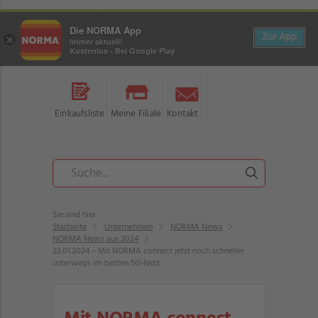
Die NORMA App
Zur App
×
Immer aktuell!
Kostenlos - Bei Google Play
Einkaufsliste
Meine Filiale
Kontakt
Sie sind hier:
Startseite
Unternehmen
NORMA News
NORMA News aus 2024
23.01.2024 – Mit NORMA connect jetzt noch schneller
unterwegs im besten 5G-Netz