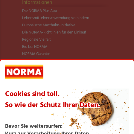
Informationen
Die NORMA Plus App
Lebensmittel­verschwendung verhindern
Europäische Masthuhn-Initiative
Die NORMA-Richtlinien für den Einkauf
Regionale Vielfalt
Bio bei NORMA
NORMA Garantie
NORMA Qualität
Verantwortung
Aktionsartikel
Sortimentsartikel
Einkaufsliste
Zahlungsabwicklung
NORMA bei Facebook & Instagram
Barrierefreiheitserklärung
Unternehmen
Über NORMA