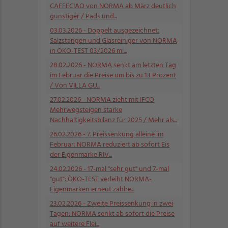
CAFFECIAO von NORMA ab März deutlich
günstiger / Pads und...
03.03.2026
- Doppelt ausgezeichnet:
Salzstangen und Glasreiniger von NORMA
in ÖKO-TEST 03/2026 mi...
28.02.2026
- NORMA senkt am letzten Tag
im Februar die Preise um bis zu 13 Prozent
/ Von VILLA GU...
27.02.2026
- NORMA zieht mit IFCO
Mehrwegsteigen starke
Nachhaltigkeitsbilanz für 2025 / Mehr als...
26.02.2026
- 7. Preissenkung alleine im
Februar: NORMA reduziert ab sofort Eis
der Eigenmarke RIV...
24.02.2026
- 17-mal "sehr gut" und 7-mal
"gut": ÖKO-TEST verleiht NORMA-
Eigenmarken erneut zahlre...
23.02.2026
- Zweite Preissenkung in zwei
Tagen: NORMA senkt ab sofort die Preise
auf weitere Flei...