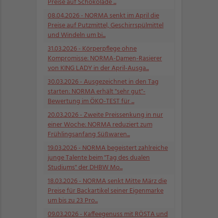
Preise auf Schokolade ...
08.04.2026
- NORMA senkt im April die
Preise auf Putzmittel, Geschirrspülmittel
und Windeln um bi...
31.03.2026
- Körperpflege ohne
Kompromisse: NORMA-Damen-Rasierer
von KING LADY in der April-Ausga...
30.03.2026
- Ausgezeichnet in den Tag
starten: NORMA erhält "sehr gut"-
Bewertung im ÖKO-TEST für ...
20.03.2026
- Zweite Preissenkung in nur
einer Woche: NORMA reduziert zum
Frühlingsanfang Süßwaren...
19.03.2026
- NORMA begeistert zahlreiche
junge Talente beim "Tag des dualen
Studiums" der DHBW Mo...
18.03.2026
- NORMA senkt Mitte März die
Preise für Backartikel seiner Eigenmarke
um bis zu 23 Pro...
09.03.2026
- Kaffeegenuss mit RÖSTA und