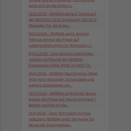
SONNE Merlot Puglia IGP von NORMA
setzt sich an die Spitze v...
10.02.2026
- NORMA einfach Spitze auf
der BIOFACH 2026: Insgesamt 200 DLG-
Medaillen für die Eigen...
06.02.2026
- NORMA senkt Anfang
Februar erneut die Preise auf
Lebensmittel um bis zu 16 Prozent /...
04.02.2026
- Zum Würzen empfohlen:
Jodsalz mit Fluorid der NORMA-
Eigenmarke FEINE PRISE im ÖKO-TE...
29.01.2026
- NORMA-Naschkatzen leben
jetzt noch günstiger: Schokolade und
weitere Süßigkeiten um ...
28.01.2026
- NORMA senkt Ende Januar
erneut die Preise auf Wurst und Käse /
Bereits sechste große...
21.01.2026
- Über 16 Prozent im Preis
reduziert: NORMA senkt die Preise für
Nüsse der Eigenmarken...