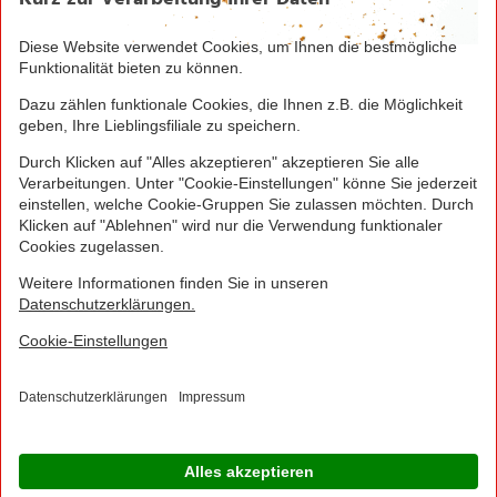
Historie
Organisation
International
Logistik
Filialnetz
Expansion
Karriere
Verantwortung/CSR
NORMA News
Imagebroschüre
Seite drucken
Nach oben
© 2016 - 2026 NORMA Lebensmittelfilialbetrieb
Stiftung & Co. KG
Sitemap
Kontakt
Impressum
Datenschutz