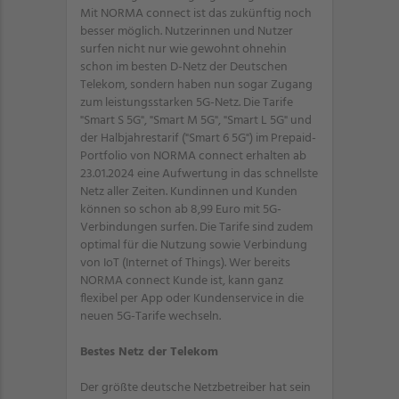
Mit NORMA connect ist das zukünftig noch
besser möglich. Nutzerinnen und Nutzer
surfen nicht nur wie gewohnt ohnehin
schon im besten D-Netz der Deutschen
Telekom, sondern haben nun sogar Zugang
zum leistungsstarken 5G-Netz. Die Tarife
"Smart S 5G", "Smart M 5G", "Smart L 5G" und
der Halbjahrestarif ("Smart 6 5G") im Prepaid-
Portfolio von NORMA connect erhalten ab
23.01.2024
eine Aufwertung in das schnellste
Netz aller Zeiten. Kundinnen und Kunden
können so schon ab 8,99 Euro mit 5G-
Verbindungen surfen. Die Tarife sind zudem
optimal für die Nutzung sowie Verbindung
von IoT (Internet of Things). Wer bereits
NORMA connect Kunde ist, kann ganz
flexibel per App oder Kundenservice in die
neuen 5G-Tarife wechseln.
Bestes Netz der Telekom
Der größte deutsche Netzbetreiber hat sein