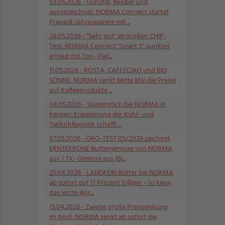
03.06.2026
- Günstig, flexibel und
ausgezeichnet: NORMA Connect startet
Prepaid-Jahrespakete mit ...
28.05.2026
- "Sehr gut" im großen CHIP-
Test: NORMA Connect "Smart S" punktet
erneut mit Top- Plat...
11.05.2026
- RÖSTA, CAFFECIAO und BIO
SONNE: NORMA senkt Mitte Mai die Preise
auf Kaffeeprodukte ...
08.05.2026
- Spatenstich bei NORMA in
Kerpen: Erweiterung der Kühl- und
Tiefkühllogistik schafft ...
07.05.2026
- ÖKO-TEST 05/2026 zeichnet
ERNTEKRONE Buttergemüse von NORMA
aus / TK- Gemüse aus (Bi...
25.04.2026
- LANDFEIN Butter bei NORMA
ab sofort gut 11 Prozent billiger - so kann
das letzte Apr...
15.04.2026
- Zweite große Preissenkung
im April: NORMA senkt ab sofort die