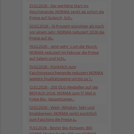
21.02.2026
- Der perfekte Start ins
Wochenende: NORMA senkt ab sofort die
Preise auf Gulasch, Sch...
20.02.2026
- 16 Prozent günstiger als noch
vor einem Jahr: NORMA reduziert 2026 die
Preise auf Al...
19.02.2026
- Jetzt geht´s um die Wurst:
NORMA reduziert im Februar die Preise
auf Salami und Schi...
13.02.2026
- Pünktlich zum
Faschingswochenende reduziert NORMA
weitere Qualitätsweine um bis zu 1...
12.02.2026
- 200 DLG-Medaillen auf der
BIOFACH 2026: NORMA zum 17. Mal in
Folge Bio- Gesamtsieger...
12.02.2026
- Wein, Whiskey, Sekt und
Knabbereien: NORMA senkt pünktlich
zum Fasching die Preise a...
11.02.2026
- Bester Bio-Rotwein: BIO