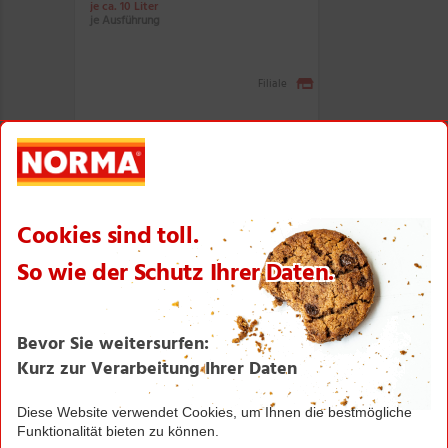
je ca. 10 Liter
je Ausführung
Filiale
9,99
*
50er-Pack