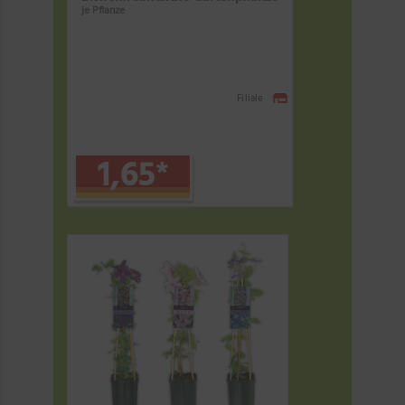
je Pflanze
Filiale
1,65
*