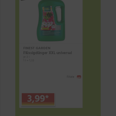
FINEST GARDEN
Flüssigdünger XXL universal
je 3 l
1 l = 1,33
Filiale
3,99
*