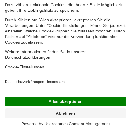
MULTITEC
Puderfreie Nitril-Handschuhe 50er
Filiale
3,49
*