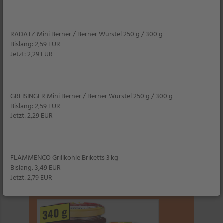
RADATZ Mini Berner / Berner Würstel 250 g / 300 g
Bislang: 2,59 EUR
Jetzt: 2,29 EUR
STORCK
Knoppers Big Pack
je 375 g
1 kg = 7,97
GREISINGER Mini Berner / Berner Würstel 250 g / 300 g
Bislang: 2,59 EUR
Jetzt: 2,29 EUR
25% billiger
Filiale
UVP 3,99
*
2,99
FLAMMENCO Grillkohle Briketts 3 kg
Bislang: 3,49 EUR
Jetzt: 2,79 EUR
340 g