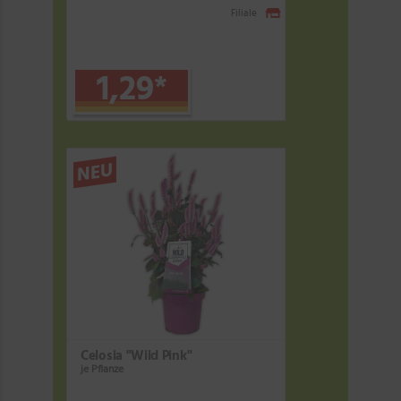
Filiale
1,29
*
NEU
Celosia "Wild Pink"
je Pflanze