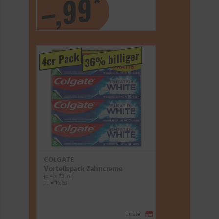
*
–,99
36% billiger
4er Pack
COLGATE
Vorteilspack Zahncreme
je 4 x 75 ml
1 l = 16,63
Filiale