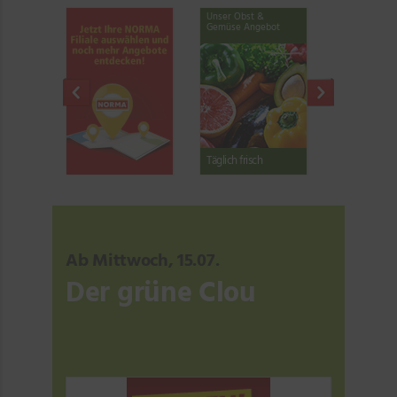
Unser Obst &
Der grüne Clou
Mittwochs-C
Gemüse Angebot
Täglich frisch
ab Mittwoch, 15.07.
ab Mittwoch,
Ab Mittwoch, 15.07.
Der grüne Clou