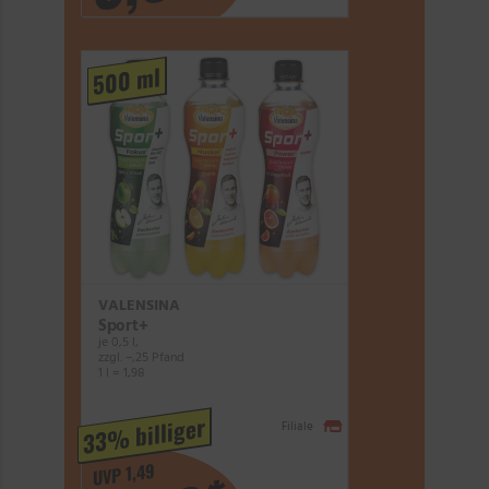
500 ml
VALENSINA
Sport+
je 0,5 l,
zzgl. –,25 Pfand
1 l = 1,98
33% billiger
Filiale
UVP 1,49