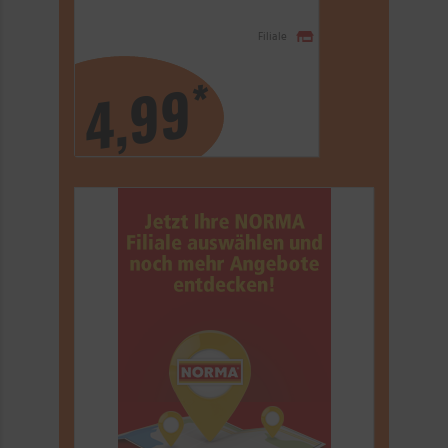
Filiale
*
4,99