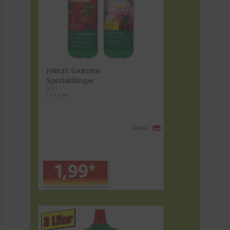
FINEST GARDEN
Spezialdünger
je 1 l
1 l = 1,99
Filiale
1,99
*
3 Liter