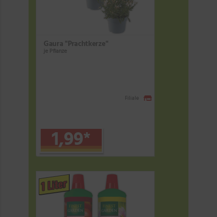
Gaura "Prachtkerze"
je Pflanze
Filiale
1,99
*
1 Liter