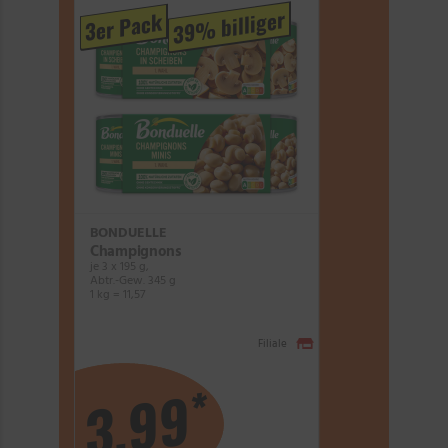
39% billiger
3er Pack
BONDUELLE
Champignons
je 3 x 195 g,
Abtr.-Gew. 345 g
1 kg = 11,57
Filiale
*
3,99