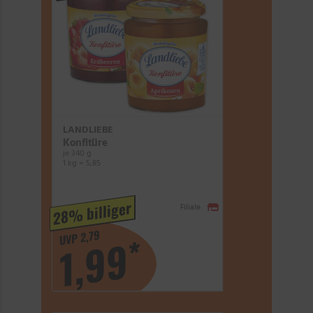
LANDLIEBE
Konfitüre
je 340 g
1 kg = 5,85
28% billiger
Filiale
UVP 2,79
*
1,99