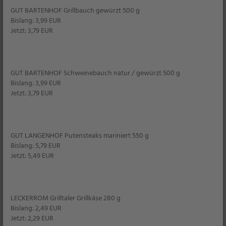
GUT BARTENHOF Grillbauch gewürzt 500 g
Bislang: 3,99 EUR
Jetzt: 3,79 EUR
SÜDZUCKER
Gelier Rüben Zucker 3:1
je 500 g
1 kg = 1,98
GUT BARTENHOF Schweinebauch natur / gewürzt 500 g
Bislang: 3,99 EUR
Jetzt: 3,79 EUR
50% billiger
Filiale
UVP 1,99
*
–,99
GUT LANGENHOF Putensteaks mariniert 550 g
Bislang: 5,79 EUR
Jetzt: 5,49 EUR
15er Pack
LECKERROM Grilltaler Grillkäse 280 g
Bislang: 2,49 EUR
Jetzt: 2,29 EUR