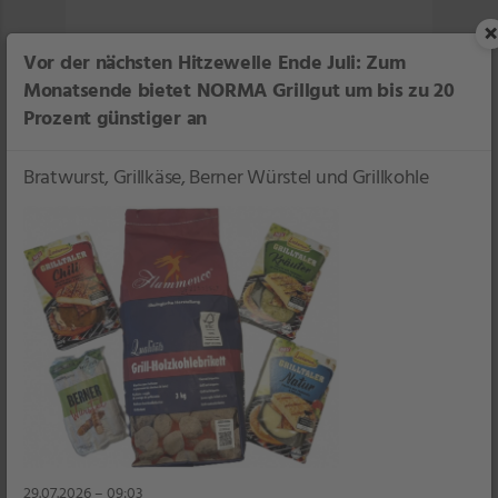
×
Fjordkrone
Vor der nächsten Hitzewelle Ende Juli: Zum
Monatsende bietet NORMA Grillgut um bis zu 20
Prozent günstiger an
Bratwurst, Grillkäse, Berner Würstel und Grillkohle
Für mehr Transparenz beim Fischeinkauf
finden Sie auf unseren Fjordkrone-
Fischverpackungen ein exklusives
Rückverfolgungssystem.
Unser Fjordkrone Sortiment
29.07.2026 – 09:03