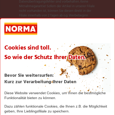
Datenübertragungsfehler sind vorbehalten. Keine
Mitnahmegarantie! Sofern der Artikel in unserer Filiale
nicht vorhanden ist, können Sie diesen direkt in der
Filiale innerhalb von 2 Tagen ab o.g. Werbebeginn
bestellen und zwar ohne Kaufzwang. Es ist nicht
ausgeschlossen, dass Sie einzelne Artikel zu Beginn der
Werbeaktion unerwartet und ausnahmsweise in einer
Filiale nicht vorfinden. Wir helfen Ihnen gerne weiter.
Weitere Informationen zur Verfügbarkeit unserer
dieser Seite
Aktionsartikel finden Sie auf
.
Textilien und Schuhe teilweise nicht in allen Größen
erhältlich.
** Angebot gültig für registrierte Nutzer der NORMA
Plus App. Es gelten die Coupon-Bedingungen in der
NORMA Plus App.
1
Bei Aktivierung eines Startpakets ist die Buchung
jedes Smart-Tarifs für die ersten 4 Wochen möglich!
Hierzu muss kein zusätzliches Guthaben aufgeladen
werden.
NORMA Connect ist ein Angebot der Telekom
Deutschland Multibrand GmbH, Landgrabenweg 151,
53227 Bonn, welche auch Ihr Vertragspartner ist.