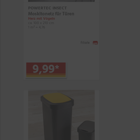
POWERTEC INSECT
Moskitonetz für Türen
Herz mit Vögeln
ca. 100 x 210 cm
1 m² = 4,76
Filiale
9,99
*