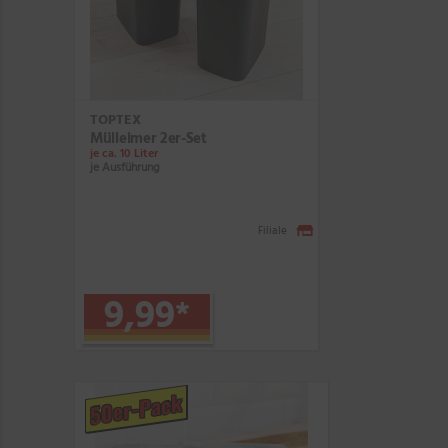
TOPTEX
Mülleimer 2er-Set
je ca. 10 Liter
je Ausführung
Filiale
9,99
*
50er-Pack