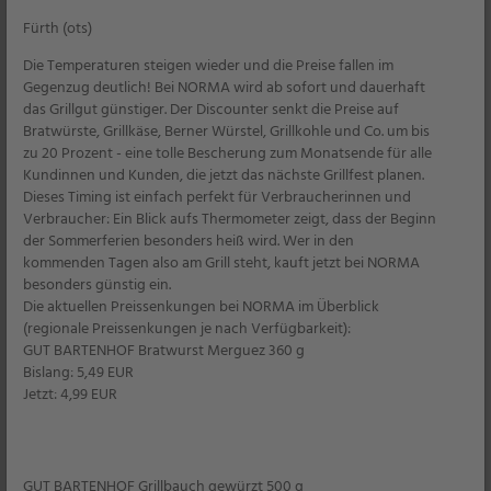
Fürth (ots)
Die Temperaturen steigen wieder und die Preise fallen im
Gegenzug deutlich! Bei NORMA wird ab sofort und dauerhaft
das Grillgut günstiger. Der Discounter senkt die Preise auf
BIO SONNE
Bratwürste, Grillkäse, Berner Würstel, Grillkohle und Co. um bis
zu 20 Prozent - eine tolle Bescherung zum Monatsende für alle
Kundinnen und Kunden, die jetzt das nächste Grillfest planen.
Dieses Timing ist einfach perfekt für Verbraucherinnen und
Verbraucher: Ein Blick aufs Thermometer zeigt, dass der Beginn
der Sommerferien besonders heiß wird. Wer in den
kommenden Tagen also am Grill steht, kauft jetzt bei NORMA
besonders günstig ein.
Die aktuellen Preissenkungen bei NORMA im Überblick
(regionale Preissenkungen je nach Verfügbarkeit):
GUT BARTENHOF Bratwurst Merguez 360 g
Mit den Produkten der exklusiv bei NORMA
Bislang: 5,49 EUR
erhältlichen Marke BIO SONNE steht Ihnen
Jetzt: 4,99 EUR
ein vielfältiges Sortiment hochwertig
biologisch erzeugter und kontrollierter
Lebensmittel zur Verfügung, natürlich
ausgezeichnet mit dem staatlichen Bio-
Siegel. Dass wir zu Recht auf unsere
GUT BARTENHOF Grillbauch gewürzt 500 g