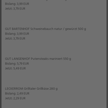
erstklassigen BIO SONNE-Produkte stolz
Bislang: 3,99 EUR
sein können, zeigt sich jährlich auf der Bio-
Jetzt: 3,79 EUR
Fach-Messe, der Weltleitmesse, für Bio-
Produkte
Unser BIO SONNE
GUT BARTENHOF Schweinebauch natur / gewürzt 500 g
Sortiment
Bislang: 3,99 EUR
Jetzt: 3,79 EUR
GUT LANGENHOF Putensteaks mariniert 550 g
Bislang: 5,79 EUR
Jetzt: 5,49 EUR
LECKERROM Grilltaler Grillkäse 280 g
Bislang: 2,49 EUR
Jetzt: 2,29 EUR
Newsletter
Kein Angebot mehr