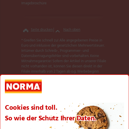
Imagebroschüre
Seite drucken
Nach oben
* Greifen Sie schnell zu! Alle angegebenen Preise in
Euro und inklusive der gesetzlichen Mehrwertsteuer.
Irrtümer durch Schreib-, Programmier- und
Datenübertragungsfehler sind vorbehalten. Keine
Mitnahmegarantie! Sofern der Artikel in unserer Filiale
nicht vorhanden ist, können Sie diesen direkt in der
Filiale innerhalb von 2 Tagen ab o.g. Werbebeginn
bestellen und zwar ohne Kaufzwang. Es ist nicht
ausgeschlossen, dass Sie einzelne Artikel zu Beginn der
Werbeaktion unerwartet und ausnahmsweise in einer
Filiale nicht vorfinden. Wir helfen Ihnen gerne weiter.
Weitere Informationen zur Verfügbarkeit unserer
dieser Seite
Aktionsartikel finden Sie auf
.
Textilien und Schuhe teilweise nicht in allen Größen
erhältlich.
** Angebot gültig für registrierte Nutzer der NORMA