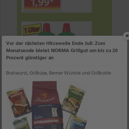
1,99
*
1 Liter
×
Vor der nächsten Hitzewelle Ende Juli: Zum
Monatsende bietet NORMA Grillgut um bis zu 20
Prozent günstiger an
Bratwurst, Grillkäse, Berner Würstel und Grillkohle
FINEST GARDEN
Spezialdünger
je 1 l
1 l = 1,99
Filiale