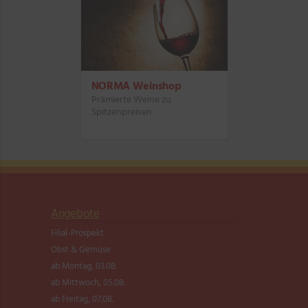
NORMA Weinshop
Prämierte Weine zu
Spitzenpreisen
Angebote
Filial-Prospekt
Obst & Gemüse
ab Montag, 03.08.
ab Mittwoch, 05.08.
ab Freitag, 07.08.