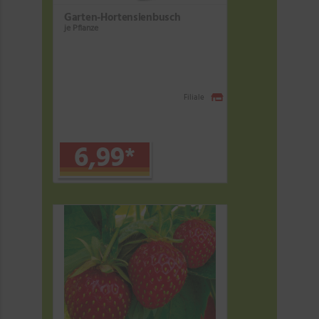
Garten-Hortensienbusch
je Pflanze
Filiale
6,99
*