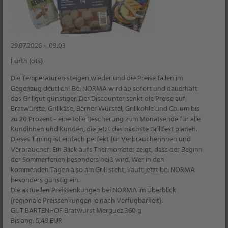
1,99
*
29.07.2026 – 09:03
Fürth (ots)
3 Liter
Die Temperaturen steigen wieder und die Preise fallen im
Gegenzug deutlich! Bei NORMA wird ab sofort und dauerhaft
das Grillgut günstiger. Der Discounter senkt die Preise auf
Bratwürste, Grillkäse, Berner Würstel, Grillkohle und Co. um bis
zu 20 Prozent - eine tolle Bescherung zum Monatsende für alle
Kundinnen und Kunden, die jetzt das nächste Grillfest planen.
Dieses Timing ist einfach perfekt für Verbraucherinnen und
Verbraucher: Ein Blick aufs Thermometer zeigt, dass der Beginn
der Sommerferien besonders heiß wird. Wer in den
kommenden Tagen also am Grill steht, kauft jetzt bei NORMA
besonders günstig ein.
FINEST GARDEN
Flüssigdünger XXL universal
Die aktuellen Preissenkungen bei NORMA im Überblick
je 3 l
(regionale Preissenkungen je nach Verfügbarkeit):
1 l = 1,33
GUT BARTENHOF Bratwurst Merguez 360 g
Bislang: 5,49 EUR