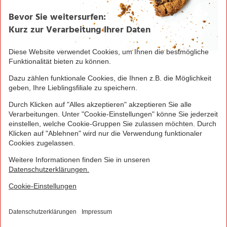
Plus App. Es gelten die Coupon-Bedingungen in der
NORMA Plus App.
1
Bei Aktivierung eines Startpakets ist die Buchung
jedes Smart-Tarifs für die ersten 4 Wochen möglich!
Hierzu muss kein zusätzliches Guthaben aufgeladen
werden.
NORMA Connect ist ein Angebot der Telekom
Deutschland Multibrand GmbH, Landgrabenweg 151,
53227 Bonn, welche auch Ihr Vertragspartner ist.
© 2016 - 2026 NORMA Lebensmittelfilialbetrieb
Stiftung & Co. KG
Sitemap
Kontakt
Impressum
Datenschutz
Barrierefreiheitserklärung
Compliance
Cookies
×