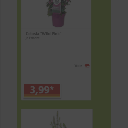
Celosia "Wild Pink"
je Pflanze
Filiale
3,99
*