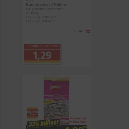
Kauknochen /-Rollen
z.B. gedrehte Kauknochen
je 200 g
1 kg = 6,45 ohne App
1 kg = 4,95 mit App
Filiale
Ständig im Sortiment
1,29