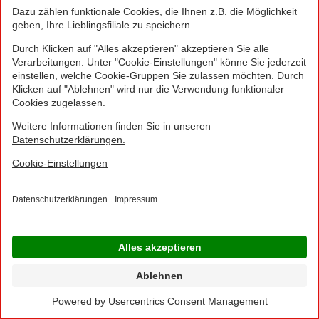
ELLENOR
3/4-Caprihose oder 7/8-Hose "Große
Mode"
für Damen
je Ausführung
Filiale