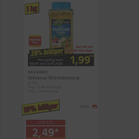
1 kg
SAVARRO
Universal Würzmischung
je 1 kg
1 kg = 2,49 ohne App
1 kg = 1,99 mit App
10% billiger
Filiale
UVP 2,79
2,49
*