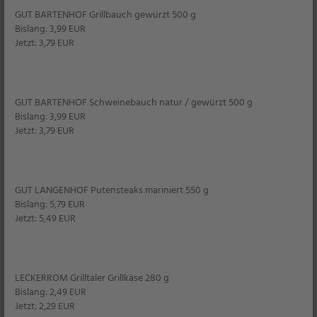
GUT BARTENHOF Grillbauch gewürzt 500 g
Bislang: 3,99 EUR
UVP 5,99
2,99
Jetzt: 3,79 EUR
*
GUT BARTENHOF Schweinebauch natur / gewürzt 500 g
44% billiger
12er Pack
Bislang: 3,99 EUR
Jetzt: 3,79 EUR
GUT LANGENHOF Putensteaks mariniert 550 g
Bislang: 5,79 EUR
Jetzt: 5,49 EUR
DANONE
Actimel XXL
LECKERROM Grilltaler Grillkäse 280 g
Im Aktionskühlregal
Bislang: 2,49 EUR
je 12 x 100 g
Jetzt: 2,29 EUR
1 kg = 2,78 ohne App