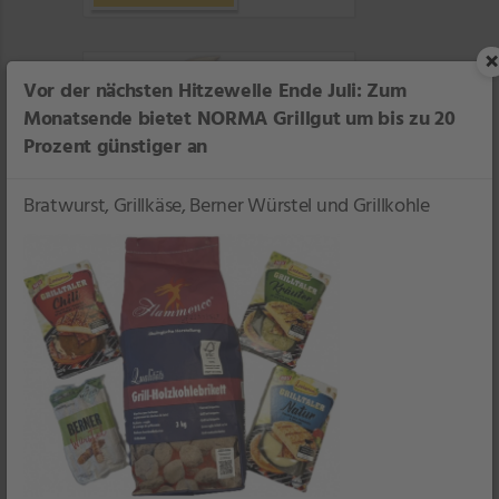
×
Vor der nächsten Hitzewelle Ende Juli: Zum
Monatsende bietet NORMA Grillgut um bis zu 20
Prozent günstiger an
Bratwurst, Grillkäse, Berner Würstel und Grillkohle
DOVGAN
Plombir Original Eiscreme
In der Tiefkühltruhe
je 130 ml
1 l = 6,85 ohne App
1 l = 5,31 mit App
Filiale
Ständig im Sortiment