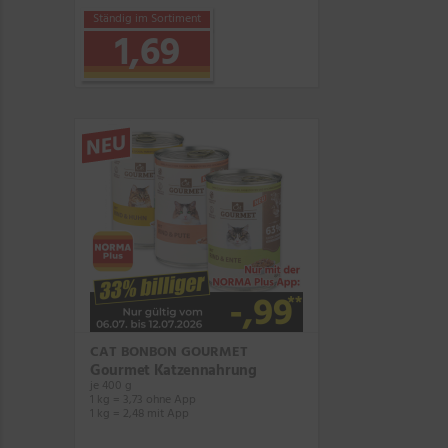
Ständig im Sortiment
1,69
NEU
CAT BONBON GOURMET
Gourmet Katzennahrung
je 400 g
1 kg = 3,73 ohne App
1 kg = 2,48 mit App