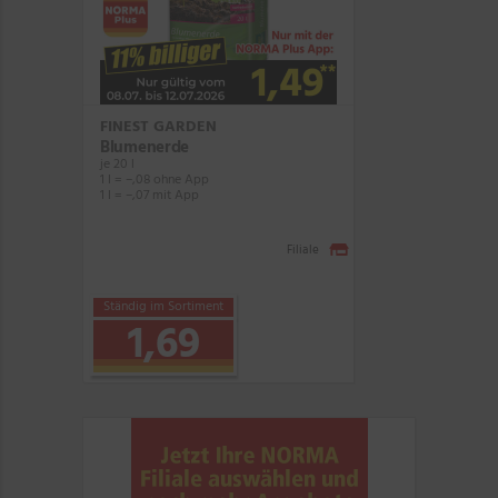
FINEST GARDEN
Blumenerde
je 20 l
1 l = –,08 ohne App
1 l = –,07 mit App
Filiale
Ständig im Sortiment
1,69