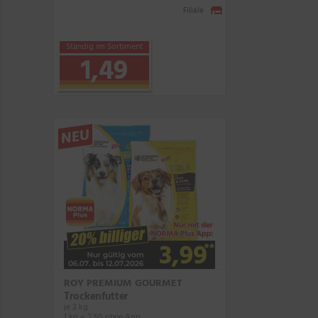
Filiale
Ständig im Sortiment
1,49
NEU
ROY PREMIUM GOURMET
Trockenfutter
je 2 kg
1 kg = 2,50 ohne App