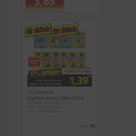
3,65
40 Stück
20 Stück
CAT BONBON
Knabber-Sticks / Mini-Sticks
z.B. Knabbersticks je 20 x 5 g
1 kg = 16,90 ohne App
1 kg = 13.90 mit App
Filiale