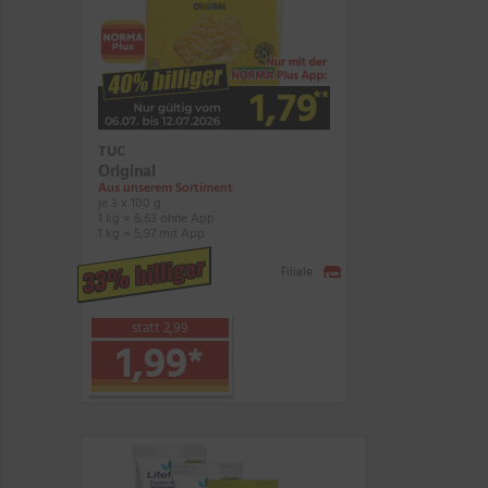
TUC
Original
Aus unserem Sortiment
je 3 x 100 g
1 kg = 6,63 ohne App
1 kg = 5,97 mit App
33% billiger
Filiale
statt 2,99
1,99
*