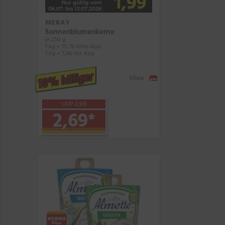
MERAY
Sonnenblumenkerne
je 250 g
1 kg = 10,76 ohne App
1 kg = 7,96 mit App
10% billiger
Filiale
UVP 2,99
2,69
*