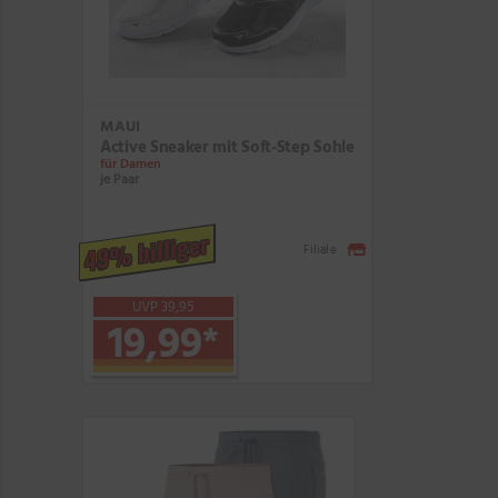
MAUI
Active Sneaker mit Soft-Step Sohle
für Damen
je Paar
49% billiger
Filiale
UVP 39,95
19,99
*