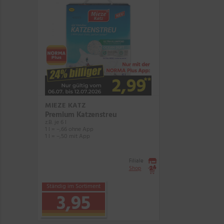
MIEZE KATZ
Premium Katzenstreu
z.B. je 6 l
1 l = –,66 ohne App
1 l = –,50 mit App
Filiale
Shop
Ständig im Sortiment
3,95