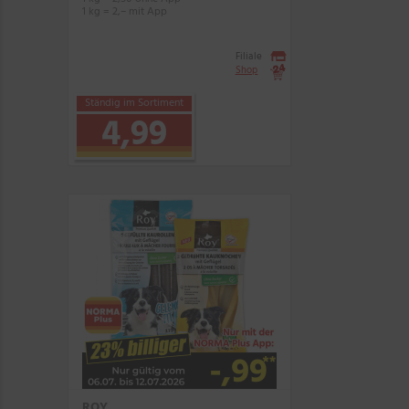
1 kg = 2,– mit App
Filiale
Shop
Ständig im Sortiment
4,99
ROY