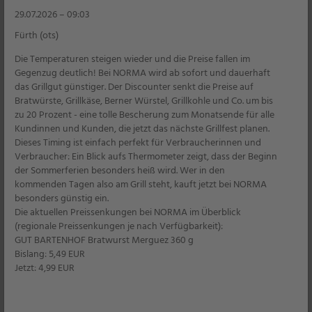
–,89
29.07.2026 – 09:03
Fürth (ots)
Die Temperaturen steigen wieder und die Preise fallen im
Gegenzug deutlich! Bei NORMA wird ab sofort und dauerhaft
3er PACK
das Grillgut günstiger. Der Discounter senkt die Preise auf
Bratwürste, Grillkäse, Berner Würstel, Grillkohle und Co. um bis
zu 20 Prozent - eine tolle Bescherung zum Monatsende für alle
Kundinnen und Kunden, die jetzt das nächste Grillfest planen.
Dieses Timing ist einfach perfekt für Verbraucherinnen und
Verbraucher: Ein Blick aufs Thermometer zeigt, dass der Beginn
der Sommerferien besonders heiß wird. Wer in den
kommenden Tagen also am Grill steht, kauft jetzt bei NORMA
besonders günstig ein.
Die aktuellen Preissenkungen bei NORMA im Überblick
(regionale Preissenkungen je nach Verfügbarkeit):
DEJAVU
Wild Berry Aperitiv
GUT BARTENHOF Bratwurst Merguez 360 g
je 3 x 0,2 l
Bislang: 5,49 EUR
1 l = 4,98 ohne App
Jetzt: 4,99 EUR
1 l = 4,15 mit App
50% billiger
Filiale