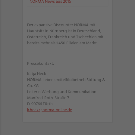
NORMA News aus 2015
Der expansive Discounter NORMA mit
Hauptsitz in Nürnberg ist in Deutschland,
Österreich, Frankreich und Tschechien mit
bereits mehr als 1.450 Filialen am Markt.
Pressekontakt:
Katja Heck
NORMA Lebensmittelfilialbetrieb Stiftung &
Co. KG
Leiterin Werbung und Kommunikation
Manfred-Roth-Straße 7
D-90766 Fürth
k.heck@norma-online.de