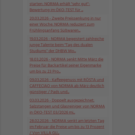
starten: NORMA erhält "sehr gut"-
Bewertung im ÖKO-TEST für ...
20.03.2026
- Zweite Preissenkung in nur
einer Woche: NORMA reduziert zum
Frühlingsanfang Süßwaren...
19.03.2026
- NORMA begeistert zahlreiche
junge Talente beim "Tag des dualen
Studiums" der DHBW Mo...
18.03.2026
- NORMA senkt Mitte März die
Preise für Backartikel seiner Eigenmarke
um bis zu 23 Pro...
09.03.2026
- Kaffeegenuss mit RÖSTA und
CAFFECIAO von NORMA ab März deutlich
günstiger / Pads und...
03.03.2026
- Doppelt ausgezeichnet:
Salzstangen und Glasreiniger von NORMA
in ÖKO-TEST 03/2026 mi...
28.02.2026
- NORMA senkt am letzten Tag
im Februar die Preise um bis zu 13 Prozent
/ Von VILLA GU...