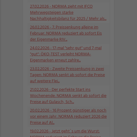
27.02.2026
- NORMA zieht mit IFCO
Mehrwegsteigen starke
Nachhaltigkeitsbilanz für 2025 / Mehr als...
26.02.2026
- 7. Preissenkung alleine im
Februar: NORMA reduziert ab sofort Eis
der Eigenmarke RIV...
24.02.2026
- 17-mal "sehr gut" und 7-mal
"gut": ÖKO-TEST verleiht NORMA-
Eigenmarken erneut zahlre...
23.02.2026
- Zweite Preissenkung in zwei
Tagen: NORMA senkt ab sofort die Preise
auf weitere Flei...
21.02.2026
- Der perfekte Start ins
Wochenende: NORMA senkt ab sofort die
Preise auf Gulasch, Sch...
20.02.2026
- 16 Prozent günstiger als noch
vor einem Jahr: NORMA reduziert 2026 die
Preise auf Al...
19.02.2026
- Jetzt geht´s um die Wurst: