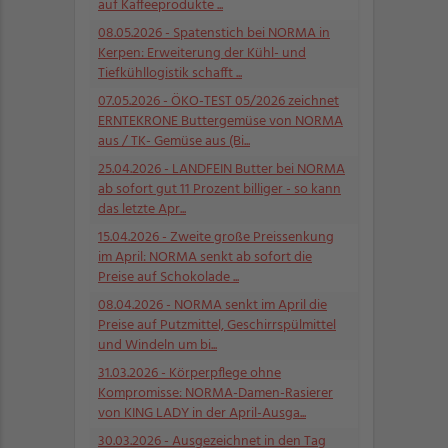
auf Kaffeeprodukte ...
08.05.2026
- Spatenstich bei NORMA in
Kerpen: Erweiterung der Kühl- und
Tiefkühllogistik schafft ...
07.05.2026
- ÖKO-TEST 05/2026 zeichnet
ERNTEKRONE Buttergemüse von NORMA
aus / TK- Gemüse aus (Bi...
25.04.2026
- LANDFEIN Butter bei NORMA
ab sofort gut 11 Prozent billiger - so kann
das letzte Apr...
15.04.2026
- Zweite große Preissenkung
im April: NORMA senkt ab sofort die
Preise auf Schokolade ...
08.04.2026
- NORMA senkt im April die
Preise auf Putzmittel, Geschirrspülmittel
und Windeln um bi...
31.03.2026
- Körperpflege ohne
Kompromisse: NORMA-Damen-Rasierer
von KING LADY in der April-Ausga...
30.03.2026
- Ausgezeichnet in den Tag