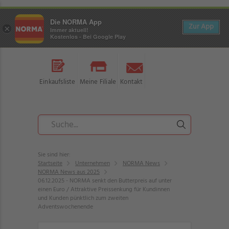
Die NORMA App
Zur App
×
Immer aktuell!
Kostenlos - Bei Google Play
Einkaufsliste
Meine Filiale
Kontakt
Sie sind hier:
Startseite
Unternehmen
NORMA News
NORMA News aus 2025
06.12.2025 - NORMA senkt den Butterpreis auf unter
einen Euro / Attraktive Preissenkung für Kundinnen
und Kunden pünktlich zum zweiten
Adventswochenende