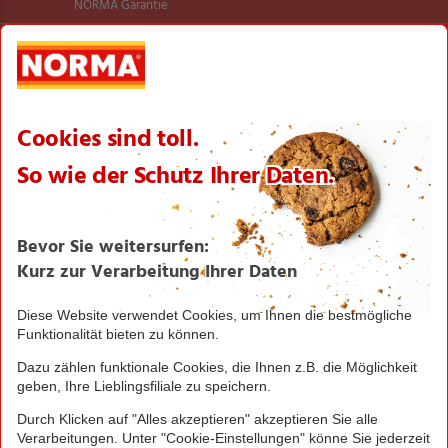
NORMA Garantie
NORMA Qualität
Verantwortung
Aktionsartikel
Sortimentsartikel
Einkaufsliste
Zahlungsabwicklung
NORMA bei Facebook & Instagram
Barrierefreiheitserklärung
Unternehmen
Über NORMA
Historie
Organisation
International
Logistik
Filialnetz
Expansion
Karriere