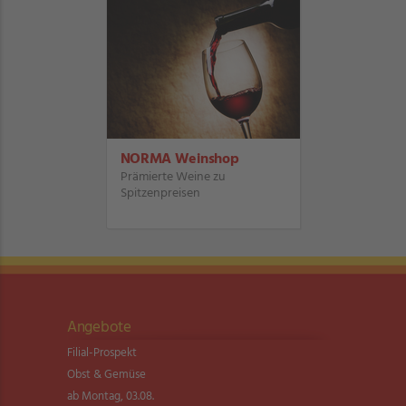
NORMA Weinshop
Prämierte Weine zu
Spitzenpreisen
Angebote
Filial-Prospekt
Obst & Gemüse
ab Montag, 03.08.