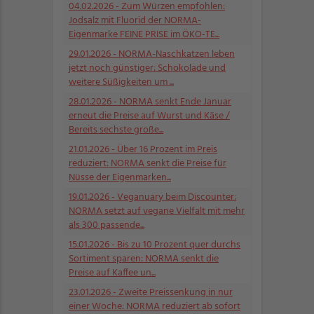
04.02.2026
- Zum Würzen empfohlen:
Jodsalz mit Fluorid der NORMA-
Eigenmarke FEINE PRISE im ÖKO-TE...
29.01.2026
- NORMA-Naschkatzen leben
jetzt noch günstiger: Schokolade und
weitere Süßigkeiten um ...
28.01.2026
- NORMA senkt Ende Januar
erneut die Preise auf Wurst und Käse /
Bereits sechste große...
21.01.2026
- Über 16 Prozent im Preis
reduziert: NORMA senkt die Preise für
Nüsse der Eigenmarken...
19.01.2026
- Veganuary beim Discounter:
NORMA setzt auf vegane Vielfalt mit mehr
als 300 passende...
15.01.2026
- Bis zu 10 Prozent quer durchs
Sortiment sparen: NORMA senkt die
Preise auf Kaffee un...
23.01.2026
- Zweite Preissenkung in nur
einer Woche: NORMA reduziert ab sofort