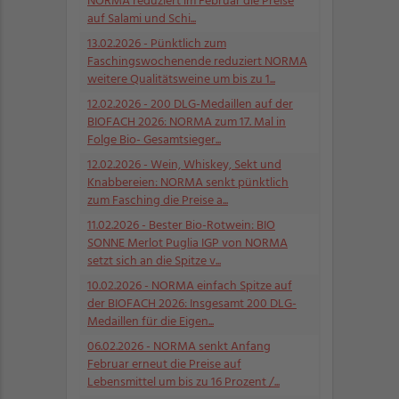
NORMA reduziert im Februar die Preise
auf Salami und Schi...
13.02.2026
- Pünktlich zum
Faschingswochenende reduziert NORMA
weitere Qualitätsweine um bis zu 1...
12.02.2026
- 200 DLG-Medaillen auf der
BIOFACH 2026: NORMA zum 17. Mal in
Folge Bio- Gesamtsieger...
12.02.2026
- Wein, Whiskey, Sekt und
Knabbereien: NORMA senkt pünktlich
zum Fasching die Preise a...
11.02.2026
- Bester Bio-Rotwein: BIO
SONNE Merlot Puglia IGP von NORMA
setzt sich an die Spitze v...
10.02.2026
- NORMA einfach Spitze auf
der BIOFACH 2026: Insgesamt 200 DLG-
Medaillen für die Eigen...
06.02.2026
- NORMA senkt Anfang
Februar erneut die Preise auf
Lebensmittel um bis zu 16 Prozent /...