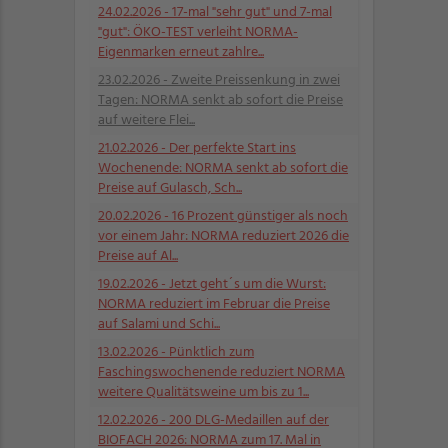
24.02.2026
- 17-mal "sehr gut" und 7-mal
"gut": ÖKO-TEST verleiht NORMA-
Eigenmarken erneut zahlre...
23.02.2026
- Zweite Preissenkung in zwei
Tagen: NORMA senkt ab sofort die Preise
auf weitere Flei...
21.02.2026
- Der perfekte Start ins
Wochenende: NORMA senkt ab sofort die
Preise auf Gulasch, Sch...
20.02.2026
- 16 Prozent günstiger als noch
vor einem Jahr: NORMA reduziert 2026 die
Preise auf Al...
19.02.2026
- Jetzt geht´s um die Wurst:
NORMA reduziert im Februar die Preise
auf Salami und Schi...
13.02.2026
- Pünktlich zum
Faschingswochenende reduziert NORMA
weitere Qualitätsweine um bis zu 1...
12.02.2026
- 200 DLG-Medaillen auf der
BIOFACH 2026: NORMA zum 17. Mal in