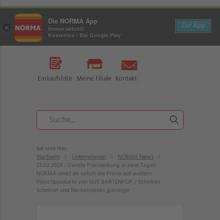
Die NORMA App
Zur App
×
Immer aktuell!
Kostenlos - Bei Google Play
Einkaufsliste
Meine Filiale
Kontakt
Sie sind hier:
Startseite
Unternehmen
NORMA News
23.02.2026 - Zweite Preissenkung in zwei Tagen:
NORMA senkt ab sofort die Preise auf weitere
Fleischprodukte von GUT BARTENHOF / Schinken
Schnitzel und Nackensteaks günstiger