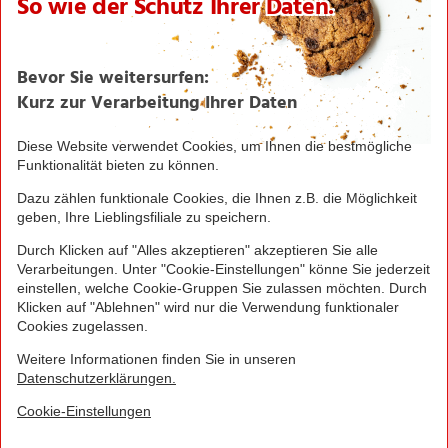
NORMA bei Facebook & Instagram
Barrierefreiheitserklärung
Unternehmen
Über NORMA
Historie
Organisation
International
Logistik
Filialnetz
Expansion
Karriere
Verantwortung/CSR
NORMA News
Imagebroschüre
Seite drucken
Nach oben