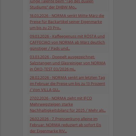
junge Talente beim "Tag des dualen
Studiums" der DHBW Mo...
18.03.2026
- NORMA senkt Mitte März die
Preise für Backartikel seiner Eigenmarke
um bis zu 23 Pro...
09.03.2026
- Kaffeegenuss mit RÖSTA und
CAFFECIAO von NORMA ab März deutlich
günstiger / Pads und...
03.03.2026
- Doppelt ausgezeichnet:
Salzstangen und Glasreiniger von NORMA
in ÖKO-TEST 03/2026 mi...
28.02.2026
- NORMA senkt am letzten Tag
im Februar die Preise um bis zu 13 Prozent
/ Von VILLA GU...
27.02.2026
- NORMA zieht mit IFCO
Mehrwegsteigen starke
Nachhaltigkeitsbilanz für 2025 / Mehr als...
26.02.2026
- 7. Preissenkung alleine im
Februar: NORMA reduziert ab sofort Eis
der Eigenmarke RIV...