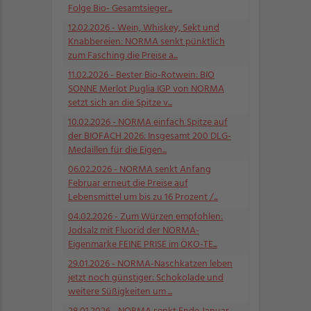
Folge Bio- Gesamtsieger...
12.02.2026
- Wein, Whiskey, Sekt und
Knabbereien: NORMA senkt pünktlich
zum Fasching die Preise a...
11.02.2026
- Bester Bio-Rotwein: BIO
SONNE Merlot Puglia IGP von NORMA
setzt sich an die Spitze v...
10.02.2026
- NORMA einfach Spitze auf
der BIOFACH 2026: Insgesamt 200 DLG-
Medaillen für die Eigen...
06.02.2026
- NORMA senkt Anfang
Februar erneut die Preise auf
Lebensmittel um bis zu 16 Prozent /...
04.02.2026
- Zum Würzen empfohlen:
Jodsalz mit Fluorid der NORMA-
Eigenmarke FEINE PRISE im ÖKO-TE...
29.01.2026
- NORMA-Naschkatzen leben
jetzt noch günstiger: Schokolade und
weitere Süßigkeiten um ...