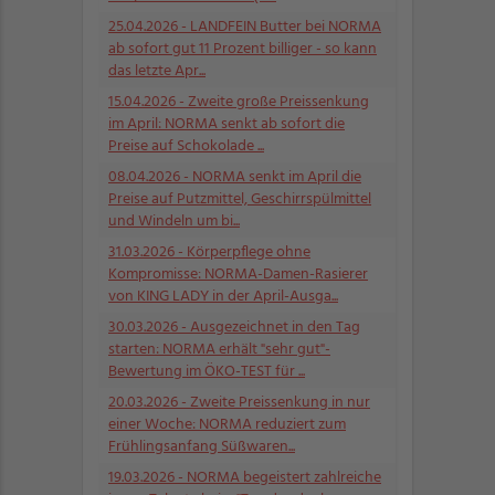
25.04.2026
- LANDFEIN Butter bei NORMA
ab sofort gut 11 Prozent billiger - so kann
das letzte Apr...
15.04.2026
- Zweite große Preissenkung
im April: NORMA senkt ab sofort die
Preise auf Schokolade ...
08.04.2026
- NORMA senkt im April die
Preise auf Putzmittel, Geschirrspülmittel
und Windeln um bi...
31.03.2026
- Körperpflege ohne
Kompromisse: NORMA-Damen-Rasierer
von KING LADY in der April-Ausga...
30.03.2026
- Ausgezeichnet in den Tag
starten: NORMA erhält "sehr gut"-
Bewertung im ÖKO-TEST für ...
20.03.2026
- Zweite Preissenkung in nur
einer Woche: NORMA reduziert zum
Frühlingsanfang Süßwaren...
19.03.2026
- NORMA begeistert zahlreiche