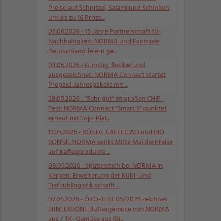
Preise auf Schnitzel, Salami und Schinken
um bis zu 16 Proze...
05.06.2026
- 15 Jahre Partnerschaft für
Nachhaltigkeit: NORMA und Fairtrade
Deutschland feiern ge...
03.06.2026
- Günstig, flexibel und
ausgezeichnet: NORMA Connect startet
Prepaid-Jahrespakete mit ...
28.05.2026
- "Sehr gut" im großen CHIP-
Test: NORMA Connect "Smart S" punktet
erneut mit Top- Plat...
11.05.2026
- RÖSTA, CAFFECIAO und BIO
SONNE: NORMA senkt Mitte Mai die Preise
auf Kaffeeprodukte ...
08.05.2026
- Spatenstich bei NORMA in
Kerpen: Erweiterung der Kühl- und
Tiefkühllogistik schafft ...
07.05.2026
- ÖKO-TEST 05/2026 zeichnet
ERNTEKRONE Buttergemüse von NORMA
aus / TK- Gemüse aus (Bi...