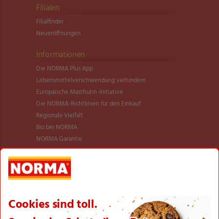
Filialen
Filialfinder
Neueröffnungen
Informationen
Die NORMA Plus App
Lebensmittel­verschwendung verhindern
Europäische Masthuhn-Initiative
Die NORMA-Richtlinien für den Einkauf
Regionale Vielfalt
Bio bei NORMA
NORMA Garantie
NORMA Qualität
Verantwortung
Aktionsartikel
Sortimentsartikel
Einkaufsliste
Zahlungsabwicklung