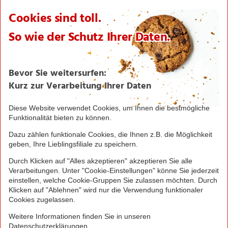
Einkaufsliste
Zahlungsabwicklung
NORMA bei Facebook & Instagram
Barrierefreiheitserklärung
Unternehmen
Über NORMA
Historie
Organisation
International
Logistik
Filialnetz
Expansion
Karriere
Verantwortung/CSR
NORMA News
Imagebroschüre