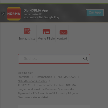
Die NORMA App
Zur App
×
Immer aktuell!
Kostenlos - Bei Google Play
Einkaufsliste
Meine Filiale
Kontakt
Sie sind hier:
Startseite
Unternehmen
NORMA News
NORMA News aus 2025
13.08.2025 - Hitzewelle in Deutschland: NORMA
reagiert und senkt die Preise auf Speiseeis der
Eigenmarke RIVA um bis zu 33 Prozent / Für jeden
Geschmack etwas dabei