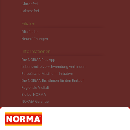
Glutenfrei
Laktosefrei
Filialen
Filialfinder
Neueröffnungen
Informationen
Die NORMA Plus App
Lebensmittel­verschwendung verhindern
Europäische Masthuhn-Initiative
Die NORMA-Richtlinien für den Einkauf
Regionale Vielfalt
Bio bei NORMA
NORMA Garantie
NORMA Qualität
Verantwortung
Aktionsartikel
Sortimentsartikel