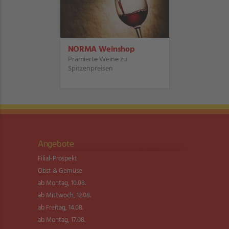
NORMA Weinshop
Prämierte Weine zu
Spitzenpreisen
Angebote
Filial-Prospekt
Obst & Gemüse
ab Montag, 10.08.
ab Mittwoch, 12.08.
ab Freitag, 14.08.
ab Montag, 17.08.