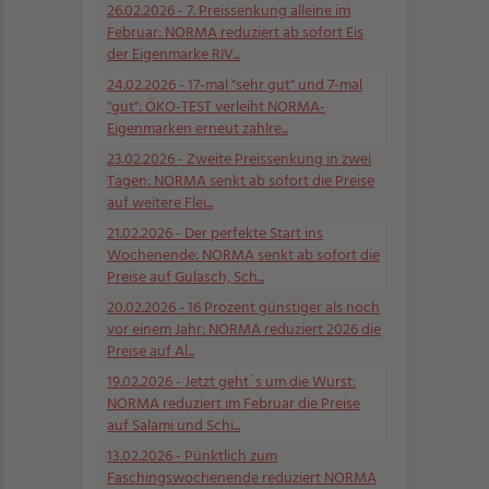
26.02.2026
- 7. Preissenkung alleine im
Februar: NORMA reduziert ab sofort Eis
der Eigenmarke RIV...
24.02.2026
- 17-mal "sehr gut" und 7-mal
"gut": ÖKO-TEST verleiht NORMA-
Eigenmarken erneut zahlre...
23.02.2026
- Zweite Preissenkung in zwei
Tagen: NORMA senkt ab sofort die Preise
auf weitere Flei...
21.02.2026
- Der perfekte Start ins
Wochenende: NORMA senkt ab sofort die
Preise auf Gulasch, Sch...
20.02.2026
- 16 Prozent günstiger als noch
vor einem Jahr: NORMA reduziert 2026 die
Preise auf Al...
19.02.2026
- Jetzt geht´s um die Wurst:
NORMA reduziert im Februar die Preise
auf Salami und Schi...
13.02.2026
- Pünktlich zum
Faschingswochenende reduziert NORMA