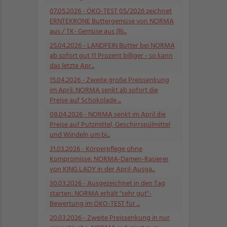
07.05.2026
- ÖKO-TEST 05/2026 zeichnet
ERNTEKRONE Buttergemüse von NORMA
aus / TK- Gemüse aus (Bi...
25.04.2026
- LANDFEIN Butter bei NORMA
ab sofort gut 11 Prozent billiger - so kann
das letzte Apr...
15.04.2026
- Zweite große Preissenkung
im April: NORMA senkt ab sofort die
Preise auf Schokolade ...
08.04.2026
- NORMA senkt im April die
Preise auf Putzmittel, Geschirrspülmittel
und Windeln um bi...
31.03.2026
- Körperpflege ohne
Kompromisse: NORMA-Damen-Rasierer
von KING LADY in der April-Ausga...
30.03.2026
- Ausgezeichnet in den Tag
starten: NORMA erhält "sehr gut"-
Bewertung im ÖKO-TEST für ...
20.03.2026
- Zweite Preissenkung in nur