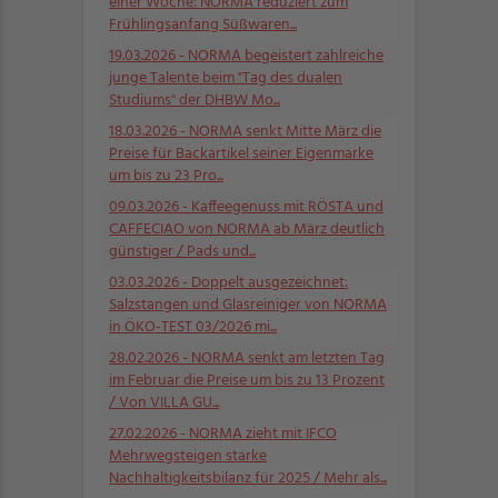
einer Woche: NORMA reduziert zum
Frühlingsanfang Süßwaren...
19.03.2026
- NORMA begeistert zahlreiche
junge Talente beim "Tag des dualen
Studiums" der DHBW Mo...
18.03.2026
- NORMA senkt Mitte März die
Preise für Backartikel seiner Eigenmarke
um bis zu 23 Pro...
09.03.2026
- Kaffeegenuss mit RÖSTA und
CAFFECIAO von NORMA ab März deutlich
günstiger / Pads und...
03.03.2026
- Doppelt ausgezeichnet:
Salzstangen und Glasreiniger von NORMA
in ÖKO-TEST 03/2026 mi...
28.02.2026
- NORMA senkt am letzten Tag
im Februar die Preise um bis zu 13 Prozent
/ Von VILLA GU...
27.02.2026
- NORMA zieht mit IFCO
Mehrwegsteigen starke
Nachhaltigkeitsbilanz für 2025 / Mehr als...