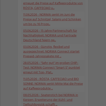
erneuet die Preise auf Kaffeeprodukte von
RÖSTA, CAFFECIAO u...
11.06.2026
- NORMA senkt im Juni die
Preise auf Schnitzel, Salami und Schinken
um bis zu 16 Proze...
05.06.2026
- 15 Jahre Partnerschaft für
Nachhaltigkeit: NORMA und Fairtrade
Deutschland feiern ge...
03.06.2026
- Günstig, flexibel und
ausgezeichnet: NORMA Connect startet
Prepaid-Jahrespakete mit ...
28.05.2026
- "Sehr gut" im großen CHIP-
Test: NORMA Connect "Smart S" punktet
erneut mit Top- Plat...
11.05.2026
- RÖSTA, CAFFECIAO und BIO
SONNE: NORMA senkt Mitte Mai die Preise
auf Kaffeeprodukte ...
08.05.2026
- Spatenstich bei NORMA in
Kerpen: Erweiterung der Kühl- und
Tiefkühllogistik schafft ...