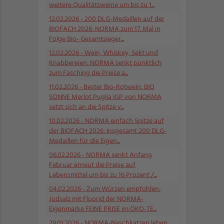
weitere Qualitätsweine um bis zu 1...
12.02.2026
- 200 DLG-Medaillen auf der
BIOFACH 2026: NORMA zum 17. Mal in
Folge Bio- Gesamtsieger...
12.02.2026
- Wein, Whiskey, Sekt und
Knabbereien: NORMA senkt pünktlich
zum Fasching die Preise a...
11.02.2026
- Bester Bio-Rotwein: BIO
SONNE Merlot Puglia IGP von NORMA
setzt sich an die Spitze v...
10.02.2026
- NORMA einfach Spitze auf
der BIOFACH 2026: Insgesamt 200 DLG-
Medaillen für die Eigen...
06.02.2026
- NORMA senkt Anfang
Februar erneut die Preise auf
Lebensmittel um bis zu 16 Prozent /...
04.02.2026
- Zum Würzen empfohlen:
Jodsalz mit Fluorid der NORMA-
Eigenmarke FEINE PRISE im ÖKO-TE...
29.01.2026
- NORMA-Naschkatzen leben