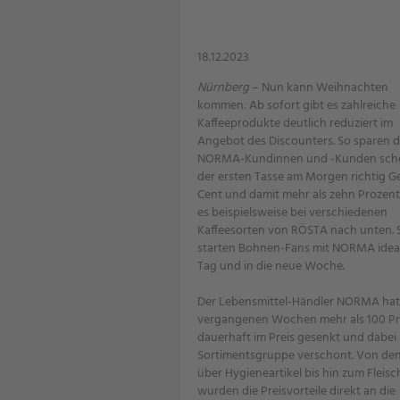
18.12.2023
Nürnberg
– Nun kann Weihnachten
kommen: Ab sofort gibt es zahlreiche
Kaffeeprodukte deutlich reduziert im
Angebot des Discounters. So sparen d
NORMA-Kundinnen und -Kunden scho
der ersten Tasse am Morgen richtig Ge
Cent und damit mehr als zehn Prozent
es beispielsweise bei verschiedenen
Kaffeesorten von RÖSTA nach unten. 
starten Bohnen-Fans mit NORMA ideal
Tag und in die neue Woche.
Der Lebensmittel-Händler NORMA hat
vergangenen Wochen mehr als 100 P
dauerhaft im Preis gesenkt und dabei 
Sortimentsgruppe verschont. Von den
über Hygieneartikel bis hin zum Fleisc
wurden die Preisvorteile direkt an die