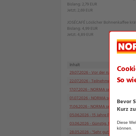
Bislang: 2,79 EUR
Jetzt: 2,69 EUR
JOSÉCAFÉ Löslicher Bohnenkaffee kräft
Bislang: 4,99 EUR
Jetzt: 4,89 EUR
Inhalt
29.07.2026
- Vor der nächsten Hitzewe
22.07.2026
- Teilnehmerrekord beim 
17.07.2026
- NORMA senkt Mitte Juli 
01.07.2026
- NORMA senkt Anfang Juli
11.06.2026
- NORMA senkt im Juni die P
05.06.2026
- 15 Jahre Partnerschaft f
03.06.2026
- Günstig, flexibel und a
28.05.2026
- "Sehr gut" im großen CH