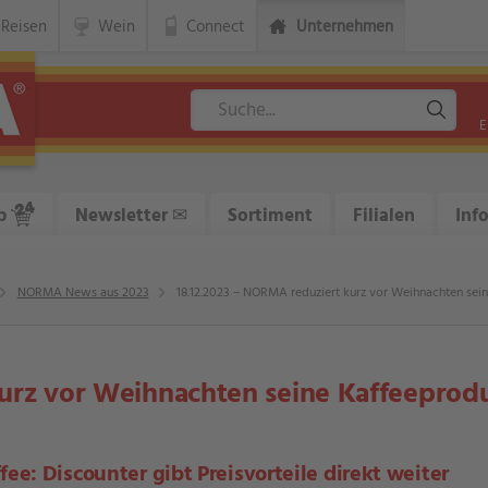
Reisen
Wein
Connect
Unternehmen
E
p
Newsletter
✉
Sortiment
Filialen
Inf
NORMA News aus 2023
18.12.2023 – NORMA reduziert kurz vor Weihnachten sein
rz vor Weihnachten seine Kaffeeprodu
ee: Discounter gibt Preisvorteile direkt weiter