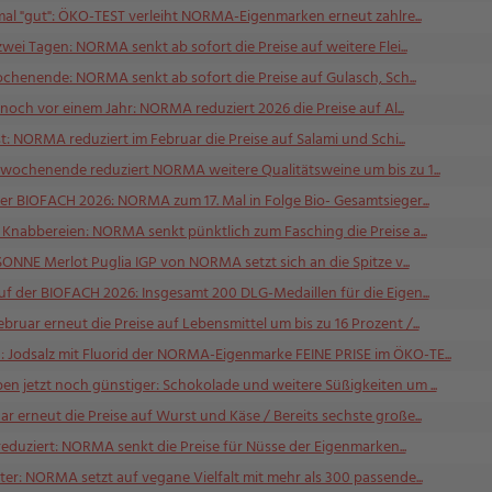
-mal "gut": ÖKO-TEST verleiht NORMA-Eigenmarken erneut zahlre...
wei Tagen: NORMA senkt ab sofort die Preise auf weitere Flei...
ochenende: NORMA senkt ab sofort die Preise auf Gulasch, Sch...
 noch vor einem Jahr: NORMA reduziert 2026 die Preise auf Al...
t: NORMA reduziert im Februar die Preise auf Salami und Schi...
wochenende reduziert NORMA weitere Qualitätsweine um bis zu 1...
er BIOFACH 2026: NORMA zum 17. Mal in Folge Bio- Gesamtsieger...
 Knabbereien: NORMA senkt pünktlich zum Fasching die Preise a...
SONNE Merlot Puglia IGP von NORMA setzt sich an die Spitze v...
f der BIOFACH 2026: Insgesamt 200 DLG-Medaillen für die Eigen...
uar erneut die Preise auf Lebensmittel um bis zu 16 Prozent /...
Jodsalz mit Fluorid der NORMA-Eigenmarke FEINE PRISE im ÖKO-TE...
 jetzt noch günstiger: Schokolade und weitere Süßigkeiten um ...
erneut die Preise auf Wurst und Käse / Bereits sechste große...
reduziert: NORMA senkt die Preise für Nüsse der Eigenmarken...
r: NORMA setzt auf vegane Vielfalt mit mehr als 300 passende...