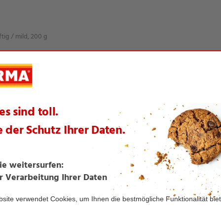
ig / mild, 200 g
lle Ende Juli: Zum Monatsende bietet NORMA Grillgut um bis z...
Discounter-Team: Mehr als 125 NORMA-Mitarbeitende gehen beim d...
die Preise auf Sprizz von CONTE PASSIONE, TRIMM Orangennektar...
 erneuet die Preise auf Kaffeeprodukte von RÖSTA, CAFFECIAO u...
reise auf Schnitzel, Salami und Schinken um bis zu 16 Proze...
ür Nachhaltigkeit: NORMA und Fairtrade Deutschland feiern ge...
usgezeichnet: NORMA Connect startet Prepaid-Jahrespakete mit ...
IP-Test: NORMA Connect "Smart S" punktet erneut mit Top- Plat...