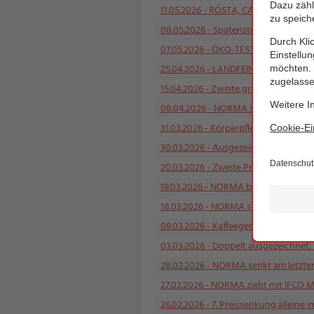
11.05.2026
- RÖSTA, CAFFECIAO und BI
08.05.2026
- Spatenstich bei NORMA in
07.05.2026
- ÖKO-TEST 05/2026 zeich
25.04.2026
- LANDFEIN Butter bei NORM
15.04.2026
- Zweite große Preissenkun
08.04.2026
- NORMA senkt im April die
31.03.2026
- Körperpflege ohne Komp
30.03.2026
- Ausgezeichnet in den Ta
20.03.2026
- Zweite Preissenkung in
19.03.2026
- NORMA begeistert zahlre
18.03.2026
- NORMA senkt Mitte März d
09.03.2026
- Kaffeegenuss mit RÖSTA
03.03.2026
- Doppelt ausgezeichnet:
28.02.2026
- NORMA senkt am letzten 
27.02.2026
- NORMA zieht mit IFCO Meh
26.02.2026
- 7. Preissenkung alleine 