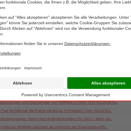
O SONNE: NORMA senkt Mitte Mai die Preise auf Kaffeeprodukte ...
 Kerpen: Erweiterung der Kühl- und Tiefkühllogistik schafft ...
net ERNTEKRONE Buttergemüse von NORMA aus / TK- Gemüse aus (Bi...
A ab sofort gut 11 Prozent billiger - so kann das letzte Apr...
g im April: NORMA senkt ab sofort die Preise auf Schokolade ...
 Preise auf Putzmittel, Geschirrspülmittel und Windeln um bi...
romisse: NORMA-Damen-Rasierer von KING LADY in der April-Ausga...
g starten: NORMA erhält "sehr gut"-Bewertung im ÖKO-TEST für ...
 nur einer Woche: NORMA reduziert zum Frühlingsanfang Süßwaren...
iche junge Talente beim "Tag des dualen Studiums" der DHBW Mo...
ie Preise für Backartikel seiner Eigenmarke um bis zu 23 Pro...
 und CAFFECIAO von NORMA ab März deutlich günstiger / Pads und...
 Salzstangen und Glasreiniger von NORMA in ÖKO-TEST 03/2026 mi...
Tag im Februar die Preise um bis zu 13 Prozent / Von VILLA GU...
rwegsteigen starke Nachhaltigkeitsbilanz für 2025 / Mehr als...
im Februar: NORMA reduziert ab sofort Eis der Eigenmarke RIV...