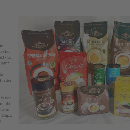
ie
n bei
ld - 50
 geht
So
 in den
 in den
rodukte
keine
 Chips,
h