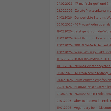
24.02.2026
- 17-mal "sehr gut" und 7
23.02.2026
- Zweite Preissenkung in z
21.02.2026
- Der perfekte Start ins W
20.02.2026
- 16 Prozent günstiger als
19.02.2026
- Jetzt geht´s um die Wurs
13.02.2026
- Pünktlich zum Faschings
12.02.2026
- 200 DLG-Medaillen auf d
12.02.2026
- Wein, Whiskey, Sekt und
11.02.2026
- Bester Bio-Rotwein: BIO 
10.02.2026
- NORMA einfach Spitze au
06.02.2026
- NORMA senkt Anfang Febr
04.02.2026
- Zum Würzen empfohlen: 
29.01.2026
- NORMA-Naschkatzen leben
28.01.2026
- NORMA senkt Ende Januar 
21.01.2026
- Über 16 Prozent im Preis 
19.01.2026
- Veganuary beim Discounte