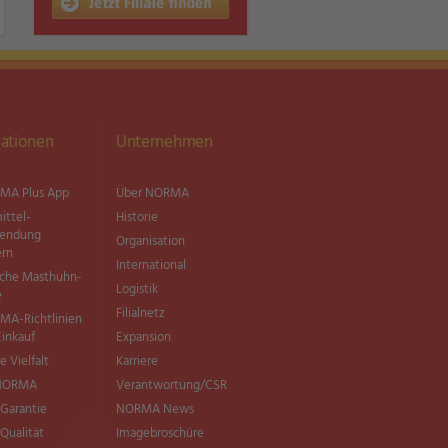
ationen
Unternehmen
MA Plus App
Über NORMA
ittel­
Historie
wendung
Organisation
ern
International
sche Masthuhn-
Logistik
e
Filialnetz
MA-Richtlinien
Einkauf
Expansion
e Vielfalt
Karriere
 NORMA
Verantwortung/CSR
Garantie
NORMA News
ualität
Imagebroschüre