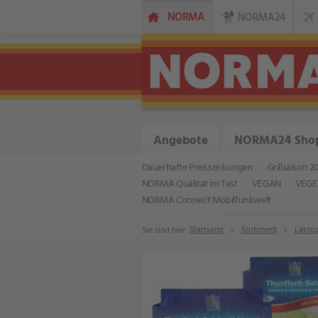
NORMA
NORMA24
Angebote
NORMA24 Sho
Dauerhafte Preissenkungen
Grillsaison 2
NORMA Qualität im Test
VEGAN
VEGE
NORMA Connect Mobilfunkwelt
Startseite
Sortiment
Laktos
Sie sind hier: