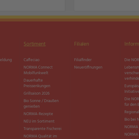
Sortiment
Filialen
Inform
meldung
Caffeciao
Filialfinder
Die NOR
NORMA Connect
Neueröffnungen
Lebensm
Mobilfunkwelt
versch
verhind
Dauerhafte
Preissenkungen
Europäi
Initiativ
Grillsaison 2026
Die NOR
Bio Sonne / Draußen
für den 
genießen
Regional
NORMA-Rezepte
Bio bei
NEU im Sortiment
NORMA 
Transparente Fischerei
NORMA Q
NORMA Qualität im