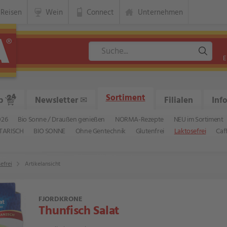
Reisen
Wein
Connect
Unternehmen
E
Sortiment
p
Newsletter
✉
Filialen
Inf
026
Bio Sonne / Draußen genießen
NORMA-Rezepte
NEU im Sortiment
TARISCH
BIO SONNE
Ohne Gentechnik
Glutenfrei
Laktosefrei
Caf
efrei
Artikelansicht
FJORDKRONE
Thunfisch Salat