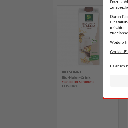
BIO SONNE
Bio-Hafer-Drink
Ständig im Sortiment
1-l-Packung