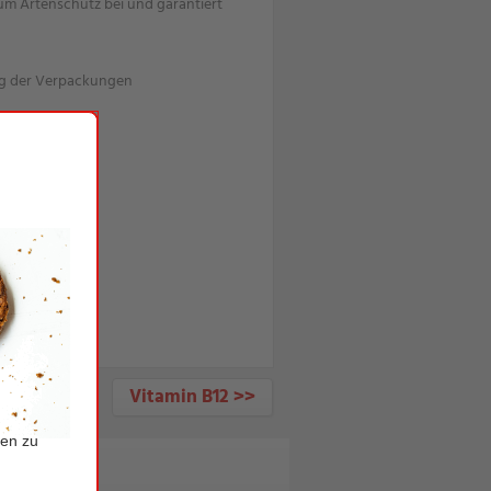
m Artenschutz bei und garantiert
g der Verpackungen
gen
Vitamin B12 >>