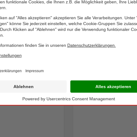
VITAFIT
VITAFIT
Vitamin B12
Calcium + D3 /
Magnesium 250
Ständig im Sortiment
10 x 8 ml-Fläschchen
Ständig im Sortiment
150 Tabletten