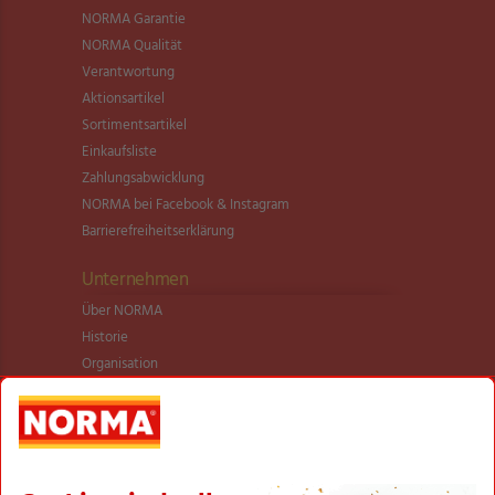
NORMA Garantie
NORMA Qualität
Verantwortung
Aktionsartikel
Sortimentsartikel
Einkaufsliste
Zahlungsabwicklung
NORMA bei Facebook & Instagram
Barrierefreiheitserklärung
Unternehmen
Über NORMA
Historie
Organisation
International
Logistik
Filialnetz
Expansion