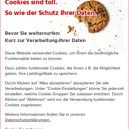
Karriere
Verantwortung/CSR
NORMA News
Imagebroschüre
Seite drucken
Nach oben
Greifen Sie schnell zu! Alle angegebenen Preise in
Euro und inklusive der gesetzlichen Mehrwertsteuer.
Irrtümer durch Schreib-, Programmier- und
Datenübertragungsfehler sind vorbehalten.
© 2016 - 2026 NORMA Lebensmittelfilialbetrieb
Stiftung & Co. KG
Sitemap
Kontakt
Impressum
Datenschutz
Barrierefreiheitserklärung
Compliance
Cookies