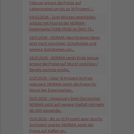
Februar erneut die Preise auf
Lebensmittel um bis zu 16 Prozent /...
04.02.2026
- Zum Würzen empfohlen:
Jodsalz mit Fluorid der NORMA-
Eigenmarke FEINE PRISE im ÖKO-TE...
29.01.2026
- NORMA-Naschkatzen leben
jetzt noch günstiger: Schokolade und
weitere Süßigkeiten um ...
28.01.2026
- NORMA senkt Ende Januar
erneut die Preise auf Wurst und Käse /
Bereits sechste große...
21.01.2026
- Über 16 Prozent im Preis
reduziert: NORMA senkt die Preise für
Nüsse der Eigenmarken...
19.01.2026
- Veganuary beim Discounter:
NORMA setzt auf vegane Vielfalt mit mehr
als 300 passende...
15.01.2026
- Bis zu 10 Prozent quer durchs
Sortiment sparen: NORMA senkt die
Preise auf Kaffee un...