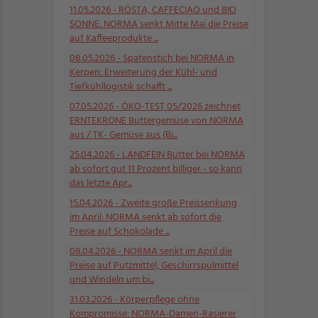
11.05.2026
- RÖSTA, CAFFECIAO und BIO
SONNE: NORMA senkt Mitte Mai die Preise
auf Kaffeeprodukte ...
08.05.2026
- Spatenstich bei NORMA in
Kerpen: Erweiterung der Kühl- und
Tiefkühllogistik schafft ...
07.05.2026
- ÖKO-TEST 05/2026 zeichnet
ERNTEKRONE Buttergemüse von NORMA
aus / TK- Gemüse aus (Bi...
25.04.2026
- LANDFEIN Butter bei NORMA
ab sofort gut 11 Prozent billiger - so kann
das letzte Apr...
15.04.2026
- Zweite große Preissenkung
im April: NORMA senkt ab sofort die
Preise auf Schokolade ...
08.04.2026
- NORMA senkt im April die
Preise auf Putzmittel, Geschirrspülmittel
und Windeln um bi...
31.03.2026
- Körperpflege ohne
Kompromisse: NORMA-Damen-Rasierer