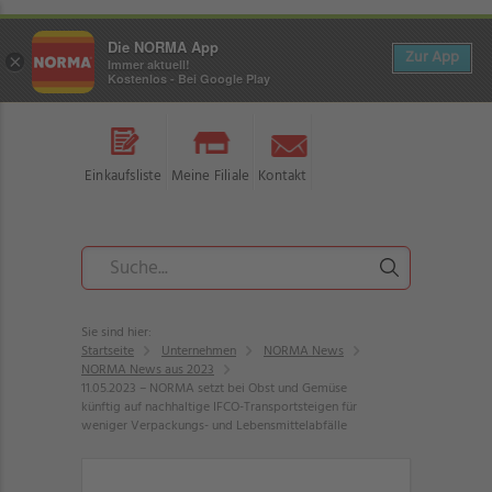
Die NORMA App
Zur App
×
Immer aktuell!
Kostenlos - Bei Google Play
Einkaufsliste
Meine Filiale
Kontakt
Sie sind hier:
Startseite
Unternehmen
NORMA News
NORMA News aus 2023
11.05.2023 – NORMA setzt bei Obst und Gemüse
künftig auf nachhaltige IFCO-Transportsteigen für
weniger Verpackungs- und Lebensmittelabfälle