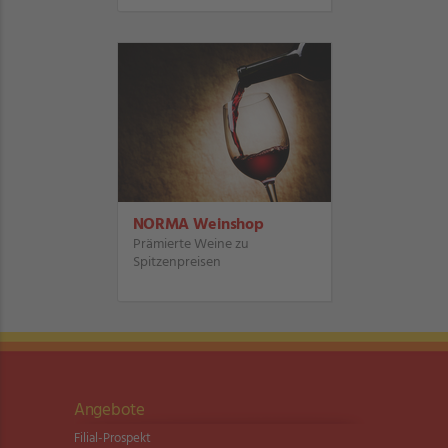
NORMA Weinshop
Prämierte Weine zu
Spitzenpreisen
Angebote
Filial-Prospekt