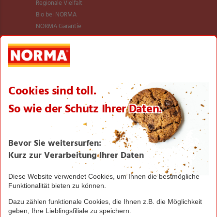
Regionale Vielfalt
Bio bei NORMA
NORMA Garantie
NORMA Qualität
Verantwortung
Aktionsartikel
Sortimentsartikel
Einkaufsliste
Zahlungsabwicklung
NORMA bei Facebook & Instagram
Barrierefreiheitserklärung
Unternehmen
Über NORMA
Historie
Organisation
International
Logistik
Filialnetz