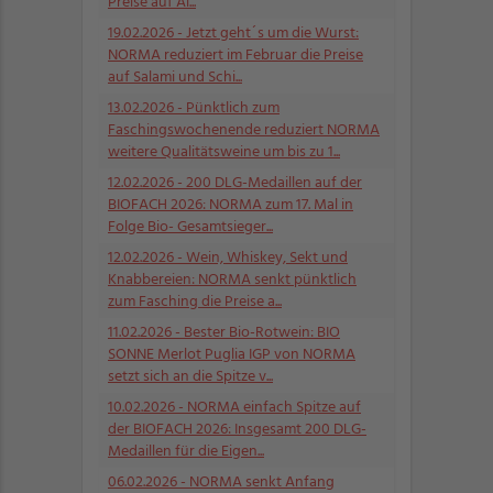
Preise auf Al...
19.02.2026
- Jetzt geht´s um die Wurst:
NORMA reduziert im Februar die Preise
auf Salami und Schi...
13.02.2026
- Pünktlich zum
Faschingswochenende reduziert NORMA
weitere Qualitätsweine um bis zu 1...
12.02.2026
- 200 DLG-Medaillen auf der
BIOFACH 2026: NORMA zum 17. Mal in
Folge Bio- Gesamtsieger...
12.02.2026
- Wein, Whiskey, Sekt und
Knabbereien: NORMA senkt pünktlich
zum Fasching die Preise a...
11.02.2026
- Bester Bio-Rotwein: BIO
SONNE Merlot Puglia IGP von NORMA
setzt sich an die Spitze v...
10.02.2026
- NORMA einfach Spitze auf
der BIOFACH 2026: Insgesamt 200 DLG-
Medaillen für die Eigen...
06.02.2026
- NORMA senkt Anfang