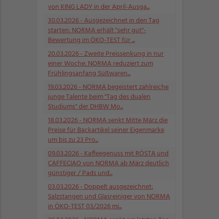
von KING LADY in der April-Ausga...
30.03.2026
- Ausgezeichnet in den Tag
starten: NORMA erhält "sehr gut"-
Bewertung im ÖKO-TEST für ...
20.03.2026
- Zweite Preissenkung in nur
einer Woche: NORMA reduziert zum
Frühlingsanfang Süßwaren...
19.03.2026
- NORMA begeistert zahlreiche
junge Talente beim "Tag des dualen
Studiums" der DHBW Mo...
18.03.2026
- NORMA senkt Mitte März die
Preise für Backartikel seiner Eigenmarke
um bis zu 23 Pro...
09.03.2026
- Kaffeegenuss mit RÖSTA und
CAFFECIAO von NORMA ab März deutlich
günstiger / Pads und...
03.03.2026
- Doppelt ausgezeichnet:
Salzstangen und Glasreiniger von NORMA
in ÖKO-TEST 03/2026 mi...