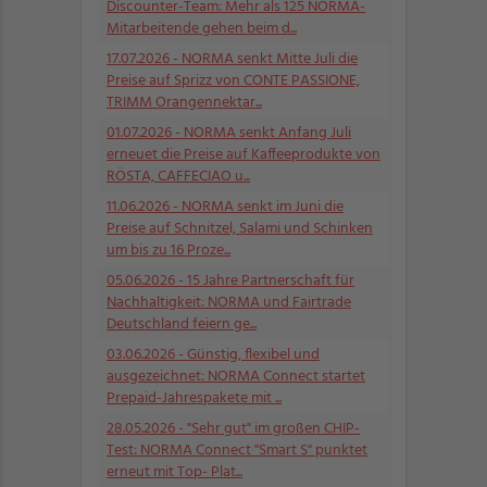
Discounter-Team: Mehr als 125 NORMA-
Mitarbeitende gehen beim d...
17.07.2026
- NORMA senkt Mitte Juli die
Preise auf Sprizz von CONTE PASSIONE,
TRIMM Orangennektar...
01.07.2026
- NORMA senkt Anfang Juli
erneuet die Preise auf Kaffeeprodukte von
RÖSTA, CAFFECIAO u...
11.06.2026
- NORMA senkt im Juni die
Preise auf Schnitzel, Salami und Schinken
um bis zu 16 Proze...
05.06.2026
- 15 Jahre Partnerschaft für
Nachhaltigkeit: NORMA und Fairtrade
Deutschland feiern ge...
03.06.2026
- Günstig, flexibel und
ausgezeichnet: NORMA Connect startet
Prepaid-Jahrespakete mit ...
28.05.2026
- "Sehr gut" im großen CHIP-
Test: NORMA Connect "Smart S" punktet
erneut mit Top- Plat...