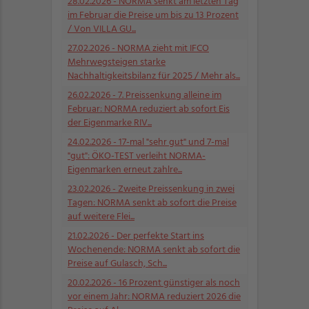
28.02.2026
- NORMA senkt am letzten Tag
im Februar die Preise um bis zu 13 Prozent
/ Von VILLA GU...
27.02.2026
- NORMA zieht mit IFCO
Mehrwegsteigen starke
Nachhaltigkeitsbilanz für 2025 / Mehr als...
26.02.2026
- 7. Preissenkung alleine im
Februar: NORMA reduziert ab sofort Eis
der Eigenmarke RIV...
24.02.2026
- 17-mal "sehr gut" und 7-mal
"gut": ÖKO-TEST verleiht NORMA-
Eigenmarken erneut zahlre...
23.02.2026
- Zweite Preissenkung in zwei
Tagen: NORMA senkt ab sofort die Preise
auf weitere Flei...
21.02.2026
- Der perfekte Start ins
Wochenende: NORMA senkt ab sofort die
Preise auf Gulasch, Sch...
20.02.2026
- 16 Prozent günstiger als noch
vor einem Jahr: NORMA reduziert 2026 die