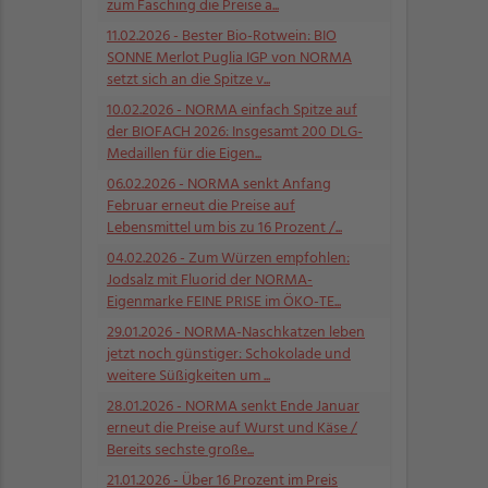
zum Fasching die Preise a...
11.02.2026
- Bester Bio-Rotwein: BIO
SONNE Merlot Puglia IGP von NORMA
setzt sich an die Spitze v...
10.02.2026
- NORMA einfach Spitze auf
der BIOFACH 2026: Insgesamt 200 DLG-
Medaillen für die Eigen...
06.02.2026
- NORMA senkt Anfang
Februar erneut die Preise auf
Lebensmittel um bis zu 16 Prozent /...
04.02.2026
- Zum Würzen empfohlen:
Jodsalz mit Fluorid der NORMA-
Eigenmarke FEINE PRISE im ÖKO-TE...
29.01.2026
- NORMA-Naschkatzen leben
jetzt noch günstiger: Schokolade und
weitere Süßigkeiten um ...
28.01.2026
- NORMA senkt Ende Januar
erneut die Preise auf Wurst und Käse /
Bereits sechste große...
21.01.2026
- Über 16 Prozent im Preis