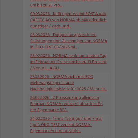
um bis zu 23 Pro...
09.03.2026
- Kaffeegenuss mit RÖSTA und
CAFFECIAO von NORMA ab März deutlich
günstiger / Pads und...
03.03.2026
- Doppelt ausgezeichnet:
Salzstangen und Glasreiniger von NORMA
in ÖKO-TEST 03/2026 mi...
28.02.2026
- NORMA senkt am letzten Tag
im Februar die Preise um bis zu 13 Prozent
/ Von VILLA GU...
27.02.2026
- NORMA zieht mit IFCO
Mehrwegsteigen starke
Nachhaltigkeitsbilanz für 2025 / Mehr als...
26.02.2026
- 7. Preissenkung alleine im
Februar: NORMA reduziert ab sofort Eis
der Eigenmarke RIV...
24.02.2026
- 17-mal "sehr gut" und 7-mal
"gut": ÖKO-TEST verleiht NORMA-
Eigenmarken erneut zahlre...