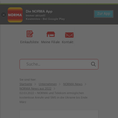
Die NORMA App
Zur App
×
Immer aktuell!
Kostenlos - Bei Google Play
Einkaufsliste
Meine Filiale
Kontakt
Sie sind hier:
Startseite
Unternehmen
NORMA News
NORMA News aus 2022
02.03.2022 – NORMA und Telekom ermöglichen
kostenlose Anrufe und SMS in die Ukraine bis Ende
März