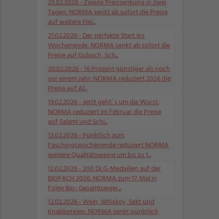
23.02.2026
- Zweite Preissenkung in zwei
Tagen: NORMA senkt ab sofort die Preise
auf weitere Flei...
21.02.2026
- Der perfekte Start ins
Wochenende: NORMA senkt ab sofort die
Preise auf Gulasch, Sch...
20.02.2026
- 16 Prozent günstiger als noch
vor einem Jahr: NORMA reduziert 2026 die
Preise auf Al...
19.02.2026
- Jetzt geht´s um die Wurst:
NORMA reduziert im Februar die Preise
auf Salami und Schi...
13.02.2026
- Pünktlich zum
Faschingswochenende reduziert NORMA
weitere Qualitätsweine um bis zu 1...
12.02.2026
- 200 DLG-Medaillen auf der
BIOFACH 2026: NORMA zum 17. Mal in
Folge Bio- Gesamtsieger...
12.02.2026
- Wein, Whiskey, Sekt und
Knabbereien: NORMA senkt pünktlich