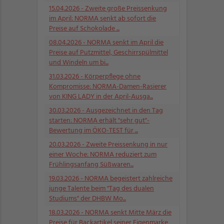
15.04.2026
- Zweite große Preissenkung
im April: NORMA senkt ab sofort die
Preise auf Schokolade ...
08.04.2026
- NORMA senkt im April die
Preise auf Putzmittel, Geschirrspülmittel
und Windeln um bi...
31.03.2026
- Körperpflege ohne
Kompromisse: NORMA-Damen-Rasierer
von KING LADY in der April-Ausga...
30.03.2026
- Ausgezeichnet in den Tag
starten: NORMA erhält "sehr gut"-
Bewertung im ÖKO-TEST für ...
20.03.2026
- Zweite Preissenkung in nur
einer Woche: NORMA reduziert zum
Frühlingsanfang Süßwaren...
19.03.2026
- NORMA begeistert zahlreiche
junge Talente beim "Tag des dualen
Studiums" der DHBW Mo...
18.03.2026
- NORMA senkt Mitte März die
Preise für Backartikel seiner Eigenmarke