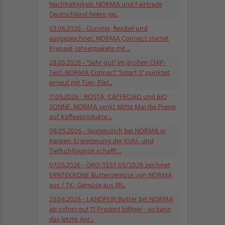
Nachhaltigkeit: NORMA und Fairtrade
Deutschland feiern ge...
03.06.2026
- Günstig, flexibel und
ausgezeichnet: NORMA Connect startet
Prepaid-Jahrespakete mit ...
28.05.2026
- "Sehr gut" im großen CHIP-
Test: NORMA Connect "Smart S" punktet
erneut mit Top- Plat...
11.05.2026
- RÖSTA, CAFFECIAO und BIO
SONNE: NORMA senkt Mitte Mai die Preise
auf Kaffeeprodukte ...
08.05.2026
- Spatenstich bei NORMA in
Kerpen: Erweiterung der Kühl- und
Tiefkühllogistik schafft ...
07.05.2026
- ÖKO-TEST 05/2026 zeichnet
ERNTEKRONE Buttergemüse von NORMA
aus / TK- Gemüse aus (Bi...
25.04.2026
- LANDFEIN Butter bei NORMA
ab sofort gut 11 Prozent billiger - so kann
das letzte Apr...