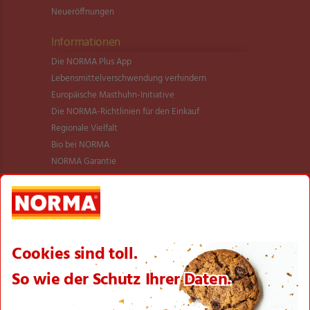
Neueröffnungen
Informationen
Die NORMA Plus App
Lebensmittel­verschwendung verhindern
Europäische Masthuhn-Initiative
Die NORMA-Richtlinien für den Einkauf
Regionale Vielfalt
Bio bei NORMA
NORMA Garantie
NORMA Qualität
Verantwortung
Aktionsartikel
Sortimentsartikel
Einkaufsliste
Zahlungsabwicklung
NORMA bei Facebook & Instagram
Barrierefreiheitserklärung