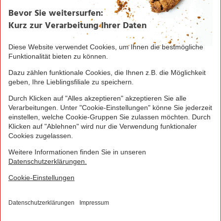
Unternehmen
Über NORMA
Historie
Organisation
International
Logistik
Filialnetz
Expansion
Karriere
Verantwortung/CSR
NORMA News
Imagebroschüre
Seite drucken
Nach oben
© 2016 - 2026 NORMA Lebensmittelfilialbetrieb
Stiftung & Co. KG