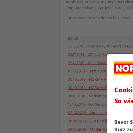
Apple Pay ist völlig unkompliziert ei
empfangen kann. Wie jetzt in den NOR
Für weitere Informationen besuchen 
Inhalt
12.12.2018
- Apple Pay für einfaches,
23.11.2018
- 20 Top-Azubis auf Auge
22.11.2018
- Mini-Salami mit großem 
05.11.2018
- Jetzt auch die frische B
30.10.2018
- NORMA Frankreich: Grund
30.10.2018
- NORMA: Bargeldauszahlu
26.10.2018
- Verkehrsministerium zeic
12.10.2018
- Großer Erfolg auf der Ex
08.10.2018
- Japanische Händler sind
26.09.2018
- Süß und lecker genießen
24.09.2018
- Modernste Logistik fü