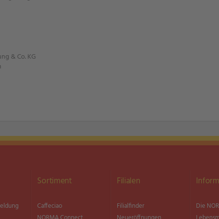
ung & Co. KG
n
Sortiment
Filialen
Inform
meldung
Caffeciao
Filialfinder
Die NOR
NORMA Connect
Neueröffnungen
Lebensm