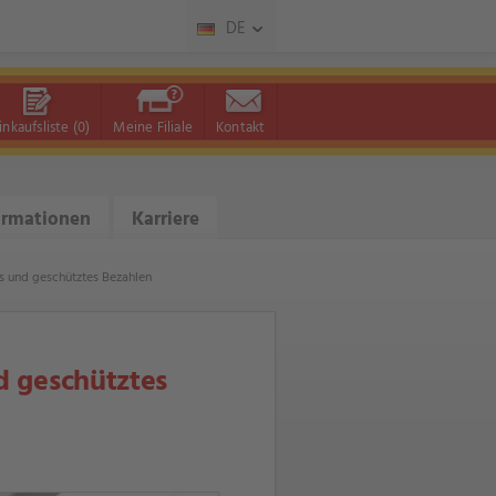
DE
inkaufsliste
(0)
Meine Filiale
Kontakt
ormationen
Karriere
res und geschütztes Bezahlen
d geschütztes