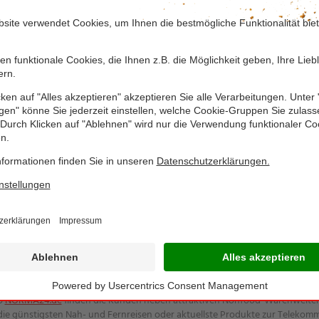
n Azubis in eine erfolgreiche Zukunft
ls fitteste Firma durch das Ziel!
ßer Tag für Familie und Freunde der Mitarbeiter
 mit Abbiegeassistenten!
unter für faire Ausbildung ausgezeichnet!
r gut und gut von Öko-Test!
nsatz gegen Plastikmüll
 NORMA-Filialen mit umweltschonenden Verpackungen aus Gras
nes Logistikzentrum
ktlich zum Messeauftakt
r 2018 den Bio-Gesamtsieg an
aschen mit Fairtrade-Kakao
auptsitz in Nürnberg ist in Deutschland, Österreich, Frankreich und Tsche
op
NORMA24.de
finden die Kunden neben attraktiven Nonfood-Warenwelten
 die günstigsten Nah- und Fernreisen oder aktuellste Produkte zur Telekom