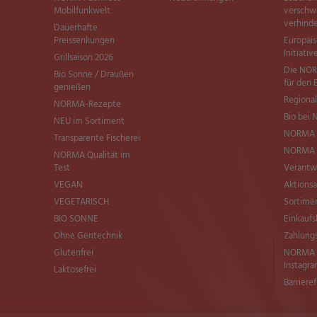
Mobilfunkwelt
versch
verhind
Dauerhafte
Preissenkungen
Europäi
Initiativ
Grillsaison 2026
Die NOR
Bio Sonne / Draußen
für den 
genießen
Regional
NORMA-Rezepte
Bio bei
NEU im Sortiment
NORMA 
Transparente Fischerei
NORMA Q
NORMA Qualität im
Test
Verantw
VEGAN
Aktionsa
VEGETARISCH
Sortimen
BIO SONNE
Einkaufs
Ohne Gentechnik
Zahlung
Glutenfrei
NORMA b
Instagr
Laktosefrei
Barriere