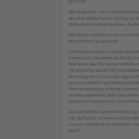
12.12.2018
Nürnberg (ots)
- Der bundesweite Dis
ab sofort Apple Pay zur Verfügung, di
Methode für mobiles Bezahlen, die den
Alle Kassen-Terminals in den rund 1.
entsprechend ausgerüstet.
Im Mittelpunkt jeder Zahlung mit Appl
Datenschutz. Das bedeutet: Bei der V
Debitkarte (der Discounter NORMA unt
mit Apple Pay werden die individuel
dem Endgerät noch auf den Apple Serv
eine ausschließlich gerätebezogene N
dann zuverlässig im sicheren Element 
Gerätes gespeichert. Jede Transaktion
temporären dynamischen Sicherheits
Aus der NORMA-Zentrale heißt es zur
Pay: "Einfaches, sicheres und schnelle
unseren Kunden einen attraktiven Vo
passt."