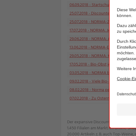
06.09.2018
- Startschuss für die neue
25.07.2018
- Discounter NORMA: Geht a
25.07.2018
- NORMA-Zentrale: Ein gro
17.07.2018
- NORMA: Jetzt klare Sicht
29.06.2018
- NORMA: Als erster Disco
13.06.2018
- NORMA-Eigenmarken: Seh
29.05.2018
- NORMA: Konsequenter Ei
17.05.2018
- Bio-Obst jetzt in allen
03.05.2018
- NORMA baut hochmoder
09.02.2018
- Viele Bio-Neuheiten pün
08.02.2018
- Norma peilt auch im Jah
07.02.2018
- Zu Ostern wieder fair n
Der expansive Discounter NORMA mit H
1.450 Filialen am Markt. Im Online-Sh
20.000 Artikeln z. B. auch Top-Weine,