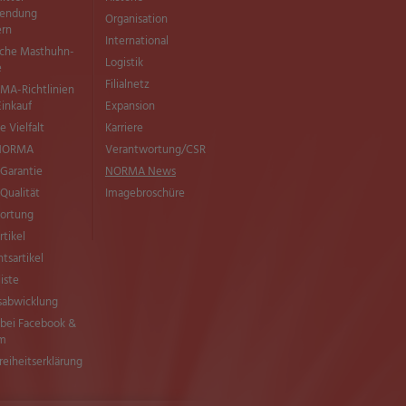
wendung
Organisation
ern
International
sche Masthuhn-
Logistik
e
Filialnetz
MA-Richtlinien
Einkauf
Expansion
e Vielfalt
Karriere
 NORMA
Verantwortung/CSR
Garantie
NORMA News
ualität
Imagebroschüre
ortung
rtikel
tsartikel
liste
sabwicklung
ei Facebook &
am
freiheitserklärung