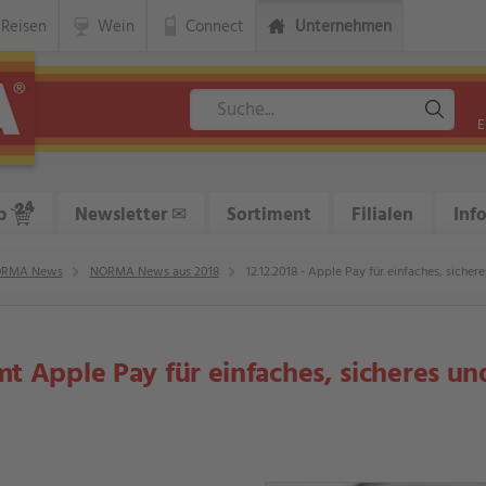
Reisen
Wein
Connect
Unternehmen
E
p
Newsletter
✉
Sortiment
Filialen
Inf
RMA News
NORMA News aus 2018
12.12.2018 - Apple Pay für einfaches, siche
 Apple Pay für einfaches, sicheres un