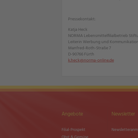
Pressekontakt:
Katja Heck
NORMA Lebensmittelfilialbetrieb Stift
Leiterin Werbung und Kommunikatio
Manfred-Roth-Straße 7
D-90766 Fürth
k.heck@norma-online.de
Angebote
Newsletter
Filial-Prospekt
Newsletter­an
Obst & Gemüse