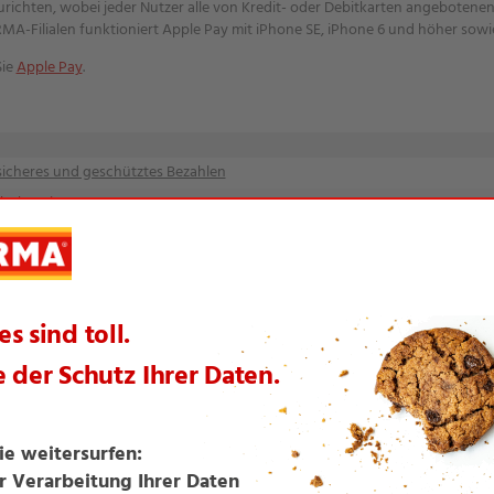
nzurichten, wobei jeder Nutzer alle von Kredit- oder Debitkarten angebotene
MA-Filialen funktioniert Apple Pay mit iPhone SE, iPhone 6 und höher sowi
Sie
Apple Pay
.
 sicheres und geschütztes Bezahlen
nhöhe mit Top-Management!
Umweltschutz-Beitrag
auernmilch garantiert ohne Gentechnik und mit Tierschutzlabel!
steinlegung für neue Landeszentrale, Niederlassung und Logist...
ng schon ab 10 Euro Einkaufswert!
hnet Discounter NORMA als offiziellen Sicherheitspartner aus
po Real 2018
 beeindruckt
 mit Fairtrade-Kakao
r Mecklenburg-Vorpommern