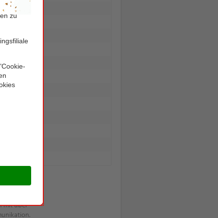
chien mit über
 mit über
munikation.