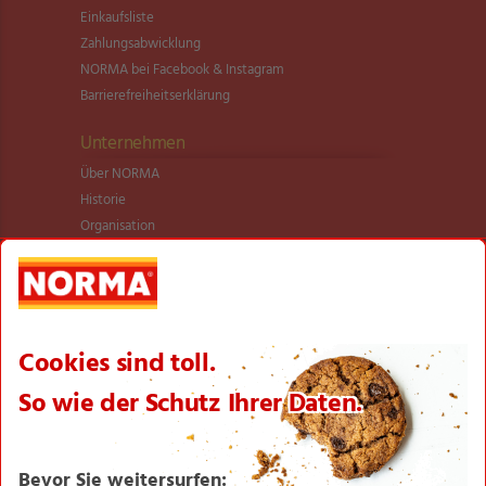
Einkaufsliste
Zahlungsabwicklung
NORMA bei Facebook & Instagram
Barrierefreiheitserklärung
Unternehmen
Über NORMA
Historie
Organisation
International
Logistik
Filialnetz
Expansion
Karriere
Verantwortung/CSR
NORMA News
Imagebroschüre