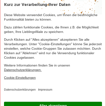
Seite drucken
Nach oben
Greifen Sie schnell zu! Alle angegebenen Preise in
Euro und inklusive der gesetzlichen Mehrwertsteuer.
Irrtümer durch Schreib-, Programmier- und
Datenübertragungsfehler sind vorbehalten.
© 2016 - 2026 NORMA Lebensmittelfilialbetrieb
Stiftung & Co. KG
Sitemap
Kontakt
Impressum
Datenschutz
Barrierefreiheitserklärung
Compliance
Cookies
×
Jetzt Ihre NORMA Filiale auswählen und noch
mehr Angebote entdecken!