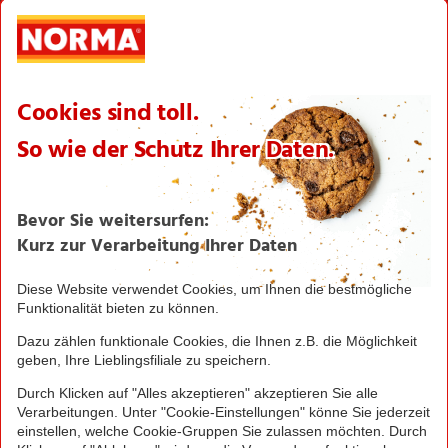
International
Logistik
Filialnetz
Expansion
Karriere
Verantwortung/CSR
NORMA News
Imagebroschüre
Seite drucken
Nach oben
Greifen Sie schnell zu! Alle angegebenen Preise in
Euro und inklusive der gesetzlichen Mehrwertsteuer.
Irrtümer durch Schreib-, Programmier- und
Datenübertragungsfehler sind vorbehalten.
© 2016 - 2026 NORMA Lebensmittelfilialbetrieb
Stiftung & Co. KG