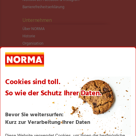
Barrierefreiheitserklärung
Unternehmen
Über NORMA
Historie
Organisation
International
Logistik
Filialnetz
Expansion
Karriere
Verantwortung/CSR
NORMA News
Imagebroschüre
Seite drucken
Nach oben