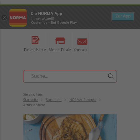
Die NORMA App
Zur App
×
Immer aktuell!
Kostenlos - Bei Google Play
Einkaufsliste
Meine Filiale
Kontakt
Sie sind hier:
Startseite
Sortiment
NORMA-Rezepte
Artikelansicht