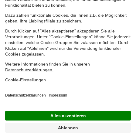
Greifen Sie schnell zu! Alle angegebenen Preise in
Euro und inklusive der gesetzlichen Mehrwertsteuer.
Irrtümer durch Schreib-, Programmier- und
Datenübertragungsfehler sind vorbehalten.
© 2016 - 2026 NORMA Lebensmittelfilialbetrieb
Stiftung & Co. KG
Sitemap
Kontakt
Impressum
Datenschutz
Barrierefreiheitserklärung
Compliance
Cookies
×
Jetzt Ihre NORMA Filiale auswählen und noch
mehr Angebote entdecken!
Geben Sie über "Meine Filiale" Ihre PLZ ein und sehen Sie alle Angebote aus Ihrer
Region.