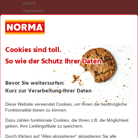
Historie
Organisation
International
Logistik
Filialnetz
Expansion
Karriere
Verantwortung/CSR
NORMA News
Imagebroschüre
Seite drucken
Nach oben
Greifen Sie schnell zu! Alle angegebenen Preise in
Euro und inklusive der gesetzlichen Mehrwertsteuer.
Irrtümer durch Schreib-, Programmier- und
Datenübertragungsfehler sind vorbehalten.