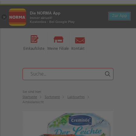
Die NORMA App
Zur App
×
Immer aktuell!
Kostenlos - Bei Google Play
Einkaufsliste
Meine Filiale
Kontakt
Sie sind hier:
Startseite
Sortiment
Laktosefrei
Artikelansicht