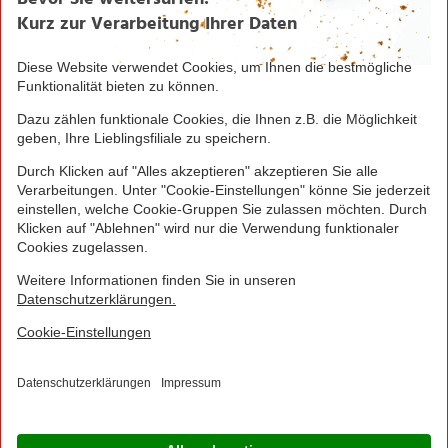
Seite drucken
Nach oben
Greifen Sie schnell zu! Alle angegebenen Preise in
Euro und inklusive der gesetzlichen Mehrwertsteuer.
Irrtümer durch Schreib-, Programmier- und
Datenübertragungsfehler sind vorbehalten.
© 2016 - 2026 NORMA Lebensmittelfilialbetrieb
Stiftung & Co. KG
Sitemap
Kontakt
Impressum
Datenschutz
Barrierefreiheitserklärung
Compliance
Cookies
×
Jetzt Ihre NORMA Filiale auswählen und noch
mehr Angebote entdecken!