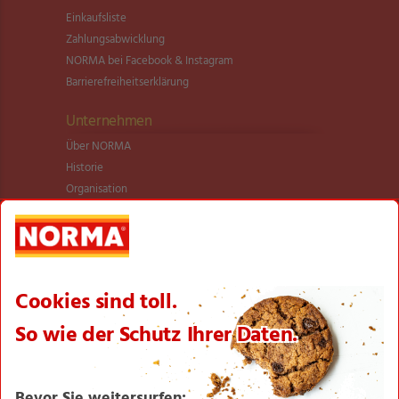
Einkaufsliste
Zahlungsabwicklung
NORMA bei Facebook & Instagram
Barrierefreiheitserklärung
Unternehmen
Über NORMA
Historie
Organisation
International
Logistik
Filialnetz
Expansion
Karriere
Verantwortung/CSR
NORMA News
Imagebroschüre