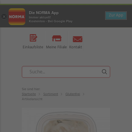
Die NORMA App
Zur App
×
Immer aktuell!
Kostenlos - Bei Google Play
Einkaufsliste
Meine Filiale
Kontakt
Sie sind hier:
Startseite
Sortiment
Glutenfrei
Artikelansicht