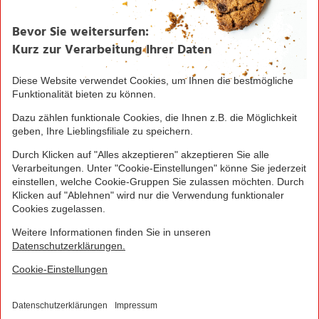
Imagebroschüre
Seite drucken
Nach oben
Greifen Sie schnell zu! Alle angegebenen Preise in
Euro und inklusive der gesetzlichen Mehrwertsteuer.
Irrtümer durch Schreib-, Programmier- und
Datenübertragungsfehler sind vorbehalten.
© 2016 - 2026 NORMA Lebensmittelfilialbetrieb
Stiftung & Co. KG
Sitemap
Kontakt
Impressum
Datenschutz
Barrierefreiheitserklärung
Compliance
Cookies