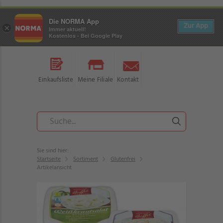
Die NORMA App
Zur App
×
Immer aktuell!
Kostenlos - Bei Google Play
Einkaufsliste
Meine Filiale
Kontakt
Sie sind hier:
Startseite
Sortiment
Glutenfrei
Artikelansicht