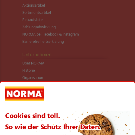
Aktionsartikel
Sortimentsartikel
Einkaufsliste
Zahlungsabwicklung
NORMA bei Facebook & Instagram
Barrierefreiheitserklärung
Unternehmen
Über NORMA
Historie
Organisation
International
Logistik
Filialnetz
Expansion
Karriere
Verantwortung/CSR
NORMA News