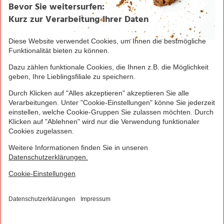
NORMA Plus App.
1
Bei Aktivierung eines Startpakets ist die Buchung
jedes Smart-Tarifs für die ersten 4 Wochen möglich!
Hierzu muss kein zusätzliches Guthaben aufgeladen
werden.
NORMA Connect ist ein Angebot der Telekom
Deutschland Multibrand GmbH, Landgrabenweg 151,
53227 Bonn, welche auch Ihr Vertragspartner ist.
© 2016 - 2026 NORMA Lebensmittelfilialbetrieb
Stiftung & Co. KG
Sitemap
Kontakt
Impressum
Datenschutz
Barrierefreiheitserklärung
Compliance
Cookies
×
Jetzt Ihre NORMA Filiale auswählen und noch