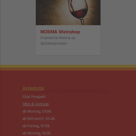
NORMA Weinshop
Prämierte Weine zu
Spitzenpreisen
Angebote
Filial-Prospekt
Obst & Gemüse
ab Montag, 03.08.
ab Mittwoch, 05.08.
ab Freitag, 07.08.
ab Montag, 10.08.