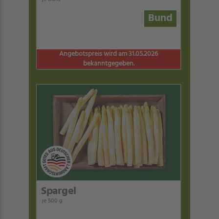
Bund
Angebotspreis wird am 31.05.2026
bekanntgegeben.
Spargel
je 500 g