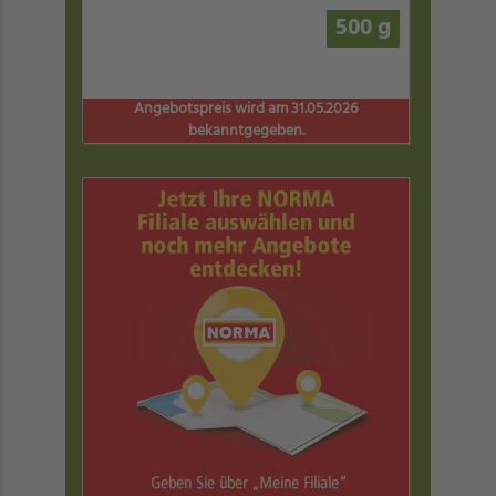
500 g
Angebotspreis wird am 31.05.2026
bekanntgegeben.