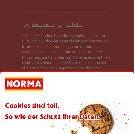
Seite drucken
Nach oben
* Greifen Sie schnell zu! Alle angegebenen Preise in
Euro und inklusive der gesetzlichen Mehrwertsteuer.
Irrtümer durch Schreib-, Programmier- und
Datenübertragungsfehler sind vorbehalten. Keine
Mitnahmegarantie! Sofern der Artikel in unserer Filiale
nicht vorhanden ist, können Sie diesen direkt in der
Filiale innerhalb von 2 Tagen ab o.g. Werbebeginn
bestellen und zwar ohne Kaufzwang. Es ist nicht
ausgeschlossen, dass Sie einzelne Artikel zu Beginn der
Werbeaktion unerwartet und ausnahmsweise in einer
Filiale nicht vorfinden. Wir helfen Ihnen gerne weiter.
Weitere Informationen zur Verfügbarkeit unserer
dieser Seite
Aktionsartikel finden Sie auf
.
Textilien und Schuhe teilweise nicht in allen Größen
erhältlich.
** Angebot gültig für registrierte Nutzer der NORMA
Plus App. Es gelten die Coupon-Bedingungen in der