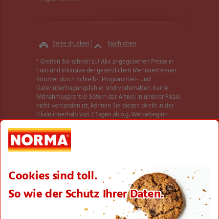
Seite drucken
Nach oben
* Greifen Sie schnell zu! Alle angegebenen Preise in
Euro und inklusive der gesetzlichen Mehrwertsteuer.
Irrtümer durch Schreib-, Programmier- und
Datenübertragungsfehler sind vorbehalten. Keine
Mitnahmegarantie! Sofern der Artikel in unserer Filiale
nicht vorhanden ist, können Sie diesen direkt in der
Filiale innerhalb von 2 Tagen ab o.g. Werbebeginn
bestellen und zwar ohne Kaufzwang. Es ist nicht
ausgeschlossen, dass Sie einzelne Artikel zu Beginn der
Werbeaktion unerwartet und ausnahmsweise in einer
Filiale nicht vorfinden. Wir helfen Ihnen gerne weiter.
Weitere Informationen zur Verfügbarkeit unserer
dieser Seite
Aktionsartikel finden Sie auf
.
Textilien und Schuhe teilweise nicht in allen Größen
erhältlich.
** Angebot gültig für registrierte Nutzer der NORMA