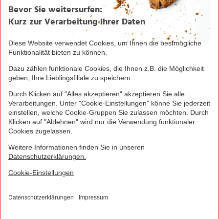
Plus App. Es gelten die Coupon-Bedingungen in der
NORMA Plus App.
1
Bei Aktivierung eines Startpakets ist die Buchung
jedes Smart-Tarifs für die ersten 4 Wochen möglich!
Hierzu muss kein zusätzliches Guthaben aufgeladen
werden.
NORMA Connect ist ein Angebot der Telekom
Deutschland Multibrand GmbH, Landgrabenweg 151,
53227 Bonn, welche auch Ihr Vertragspartner ist.
© 2016 - 2026 NORMA Lebensmittelfilialbetrieb
Stiftung & Co. KG
Sitemap
Kontakt
Impressum
Datenschutz
Barrierefreiheitserklärung
Compliance
Cookies
×
Jetzt Ihre NORMA Filiale auswählen und noch