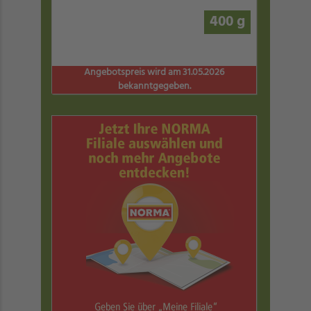
400 g
Angebotspreis wird am 31.05.2026
bekanntgegeben.