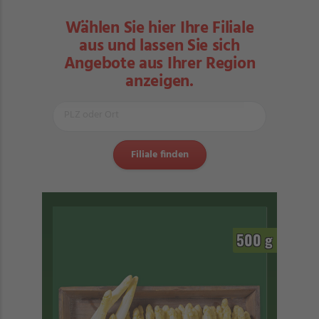
Wählen Sie hier Ihre Filiale
aus und lassen Sie sich
Angebote aus Ihrer Region
anzeigen.
500 g