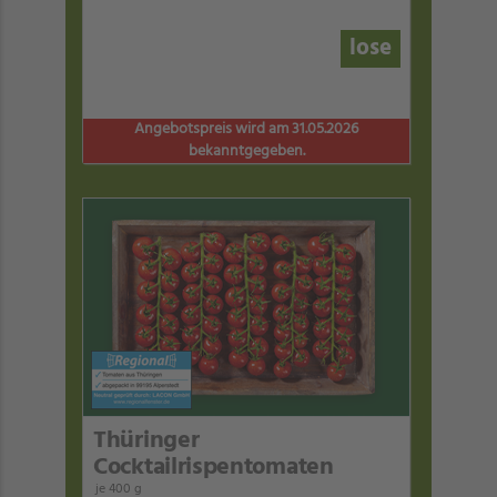
lose
Angebotspreis wird am 31.05.2026
bekanntgegeben.
Thüringer
Cocktailrispentomaten
je 400 g