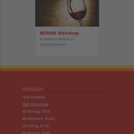
NORMA Weinshop
Prämierte Weine zu
Spitzenpreisen
Angebote
Filial-Prospekt
Obst & Gemüse
ab Montag, 03.08.
ab Mittwoch, 05.08.
ab Freitag, 07.08.
ab Montag, 10.08.