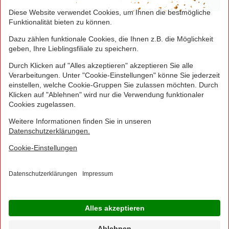
jedes Smart-Tarifs für die ersten 4 Wochen möglich!
Hierzu muss kein zusätzliches Guthaben aufgeladen
werden.
NORMA Connect ist ein Angebot der Telekom
Deutschland Multibrand GmbH, Landgrabenweg 151,
53227 Bonn, welche auch Ihr Vertragspartner ist.
© 2016 - 2026 NORMA Lebensmittelfilialbetrieb
Stiftung & Co. KG
Sitemap
Kontakt
Impressum
Datenschutz
Barrierefreiheitserklärung
Compliance
Cookies
×
Jetzt Ihre NORMA Filiale auswählen und noch
mehr Angebote entdecken!
Geben Sie über "Meine Filiale" Ihre PLZ ein und sehen Sie alle Angebote aus Ihrer
Region.