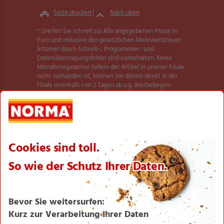
Seite drucken
Nach oben
* Greifen Sie schnell zu! Alle angegebenen Preise in
Euro und inklusive der gesetzlichen Mehrwertsteuer.
Irrtümer durch Schreib-, Programmier- und
Datenübertragungsfehler sind vorbehalten. Keine
Mitnahmegarantie! Sofern der Artikel in unserer Filiale
nicht vorhanden ist, können Sie diesen direkt in der
Filiale innerhalb von 2 Tagen ab o.g. Werbebeginn
bestellen und zwar ohne Kaufzwang. Es ist nicht
ausgeschlossen, dass Sie einzelne Artikel zu Beginn der
Werbeaktion unerwartet und ausnahmsweise in einer
Filiale nicht vorfinden. Wir helfen Ihnen gerne weiter.
Weitere Informationen zur Verfügbarkeit unserer
dieser Seite
Aktionsartikel finden Sie auf
.
Textilien und Schuhe teilweise nicht in allen Größen
erhältlich.
** Angebot gültig für registrierte Nutzer der NORMA
Plus App. Es gelten die Coupon-Bedingungen in der
NORMA Plus App.
1
Bei Aktivierung eines Startpakets ist die Buchung