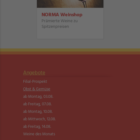
NORMA Weinshop
Prämierte Weine zu
Spitzenpreisen
Angebote
Filial-Prospekt
Obst & Gemüse
ab Montag, 03.08.
ab Freitag, 07.08.
ab Montag, 10.08.
ab Mittwoch, 12.08.
ab Freitag, 14.08.
Weine des Monats