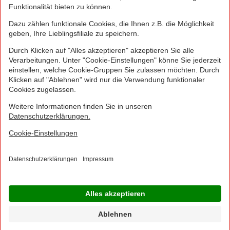
werden.
NORMA Connect ist ein Angebot der Telekom
Deutschland Multibrand GmbH, Landgrabenweg 151,
53227 Bonn, welche auch Ihr Vertragspartner ist.
© 2016 - 2026 NORMA Lebensmittelfilialbetrieb
Stiftung & Co. KG
Sitemap
Kontakt
Impressum
Datenschutz
Barrierefreiheitserklärung
Compliance
Cookies
×
Jetzt Ihre NORMA Filiale auswählen und noch
mehr Angebote entdecken!
Geben Sie über "Meine Filiale" Ihre PLZ ein und sehen Sie alle Angebote aus Ihrer
Region.
Filiale wählen