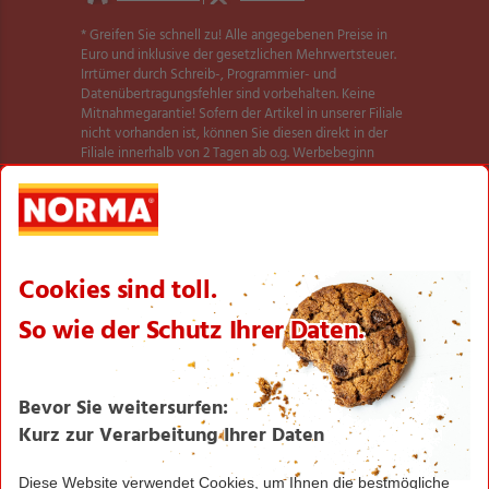
* Greifen Sie schnell zu! Alle angegebenen Preise in
Euro und inklusive der gesetzlichen Mehrwertsteuer.
Irrtümer durch Schreib-, Programmier- und
Datenübertragungsfehler sind vorbehalten. Keine
Mitnahmegarantie! Sofern der Artikel in unserer Filiale
nicht vorhanden ist, können Sie diesen direkt in der
Filiale innerhalb von 2 Tagen ab o.g. Werbebeginn
bestellen und zwar ohne Kaufzwang. Es ist nicht
ausgeschlossen, dass Sie einzelne Artikel zu Beginn der
Werbeaktion unerwartet und ausnahmsweise in einer
Filiale nicht vorfinden. Wir helfen Ihnen gerne weiter.
Weitere Informationen zur Verfügbarkeit unserer
dieser Seite
Aktionsartikel finden Sie auf
.
Textilien und Schuhe teilweise nicht in allen Größen
erhältlich.
** Angebot gültig für registrierte Nutzer der NORMA
Plus App. Es gelten die Coupon-Bedingungen in der
NORMA Plus App.
1
Bei Aktivierung eines Startpakets ist die Buchung
jedes Smart-Tarifs für die ersten 4 Wochen möglich!
Hierzu muss kein zusätzliches Guthaben aufgeladen