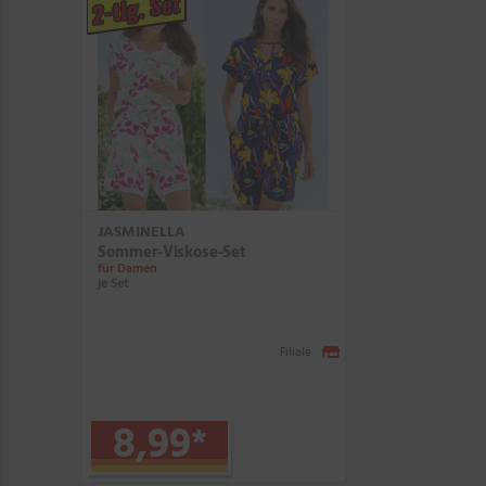
2-tlg. Set
JASMINELLA
Sommer-Viskose-Set
für Damen
je Set
Filiale
8,99
*