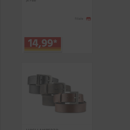
je Paar
Filiale
14,99
*