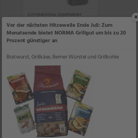
CITYSURVIVAL EQUIPMENT
×
Schulterrucksack
Vor der nächsten Hitzewelle Ende Juli: Zum
je Rucksack
Monatsende bietet NORMA Grillgut um bis zu 20
Prozent günstiger an
Filiale
Bratwurst, Grillkäse, Berner Würstel und Grillkohle
9,99
*
2er-Pack