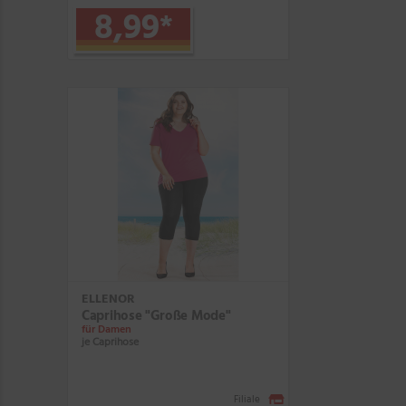
8,99
*
ELLENOR
Caprihose "Große Mode"
für Damen
je Caprihose
Filiale