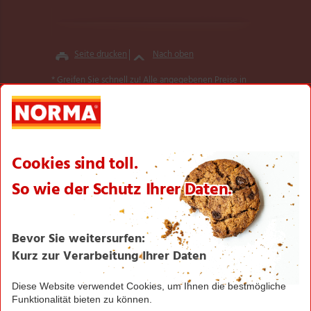
Seite drucken
Nach oben
* Greifen Sie schnell zu! Alle angegebenen Preise in
Euro und inklusive der gesetzlichen Mehrwertsteuer.
Irrtümer durch Schreib-, Programmier- und
Datenübertragungsfehler sind vorbehalten. Keine
Mitnahmegarantie! Sofern der Artikel in unserer Filiale
nicht vorhanden ist, können Sie diesen direkt in der
Filiale innerhalb von 2 Tagen ab o.g. Werbebeginn
bestellen und zwar ohne Kaufzwang. Es ist nicht
ausgeschlossen, dass Sie einzelne Artikel zu Beginn der
Werbeaktion unerwartet und ausnahmsweise in einer
Filiale nicht vorfinden. Wir helfen Ihnen gerne weiter.
Weitere Informationen zur Verfügbarkeit unserer
dieser Seite
Aktionsartikel finden Sie auf
.
Textilien und Schuhe teilweise nicht in allen Größen
erhältlich.
** Angebot gültig für registrierte Nutzer der NORMA
Plus App. Es gelten die Coupon-Bedingungen in der