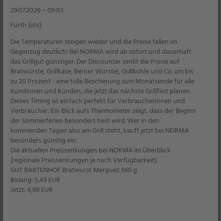
29.07.2026 – 09:03
Fürth (ots)
Die Temperaturen steigen wieder und die Preise fallen im
SPIRIT OF MAUI
Gegenzug deutlich! Bei NORMA wird ab sofort und dauerhaft
T-Shirt 2er-Pack
das Grillgut günstiger. Der Discounter senkt die Preise auf
für Herren
Bratwürste, Grillkäse, Berner Würstel, Grillkohle und Co. um bis
zu 20 Prozent - eine tolle Bescherung zum Monatsende für alle
Kundinnen und Kunden, die jetzt das nächste Grillfest planen.
Dieses Timing ist einfach perfekt für Verbraucherinnen und
Filiale
Verbraucher: Ein Blick aufs Thermometer zeigt, dass der Beginn
der Sommerferien besonders heiß wird. Wer in den
kommenden Tagen also am Grill steht, kauft jetzt bei NORMA
8,99
*
besonders günstig ein.
Die aktuellen Preissenkungen bei NORMA im Überblick
(regionale Preissenkungen je nach Verfügbarkeit):
GUT BARTENHOF Bratwurst Merguez 360 g
Bislang: 5,49 EUR
Jetzt: 4,99 EUR