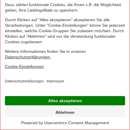
NORMA Plus App.
1
Bei Aktivierung eines Startpakets ist die Buchung
jedes Smart-Tarifs für die ersten 4 Wochen möglich!
Hierzu muss kein zusätzliches Guthaben aufgeladen
werden.
NORMA Connect ist ein Angebot der Telekom
Deutschland Multibrand GmbH, Landgrabenweg 151,
53227 Bonn, welche auch Ihr Vertragspartner ist.
© 2016 - 2026 NORMA Lebensmittelfilialbetrieb
Stiftung & Co. KG
Sitemap
Kontakt
Impressum
Datenschutz
Barrierefreiheitserklärung
Compliance
Cookies
×
Jetzt Ihre NORMA Filiale auswählen und noch