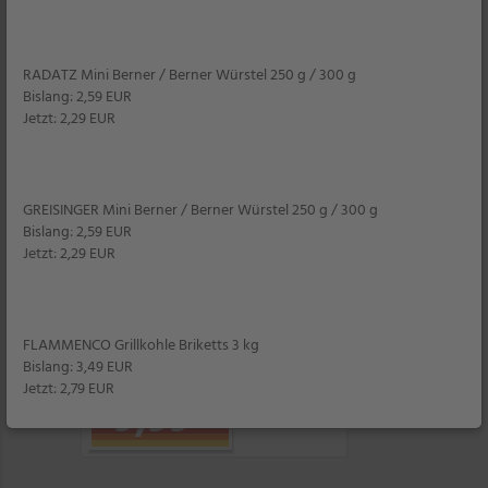
RADATZ Mini Berner / Berner Würstel 250 g / 300 g
Bislang: 2,59 EUR
Jetzt: 2,29 EUR
MAUI
GREISINGER Mini Berner / Berner Würstel 250 g / 300 g
Mellow-Wave-Pantoletten
Bislang: 2,59 EUR
für Damen und Herren
Jetzt: 2,29 EUR
je Paar
49% billiger
Filiale
FLAMMENCO Grillkohle Briketts 3 kg
Bislang: 3,49 EUR
UVP 19,95
Jetzt: 2,79 EUR
9,99
*