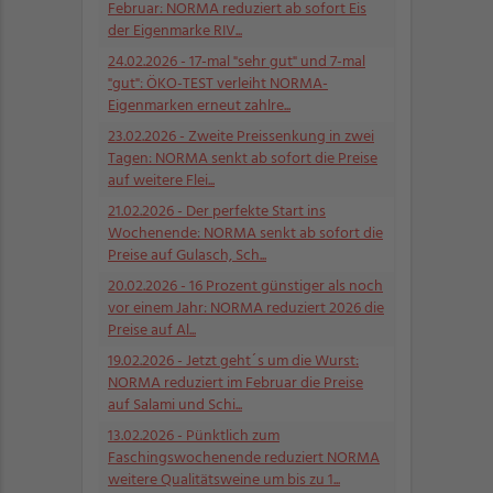
Februar: NORMA reduziert ab sofort Eis
der Eigenmarke RIV...
24.02.2026
- 17-mal "sehr gut" und 7-mal
"gut": ÖKO-TEST verleiht NORMA-
Eigenmarken erneut zahlre...
23.02.2026
- Zweite Preissenkung in zwei
Tagen: NORMA senkt ab sofort die Preise
auf weitere Flei...
21.02.2026
- Der perfekte Start ins
Wochenende: NORMA senkt ab sofort die
Preise auf Gulasch, Sch...
20.02.2026
- 16 Prozent günstiger als noch
vor einem Jahr: NORMA reduziert 2026 die
Preise auf Al...
19.02.2026
- Jetzt geht´s um die Wurst:
NORMA reduziert im Februar die Preise
auf Salami und Schi...
13.02.2026
- Pünktlich zum
Faschingswochenende reduziert NORMA
weitere Qualitätsweine um bis zu 1...