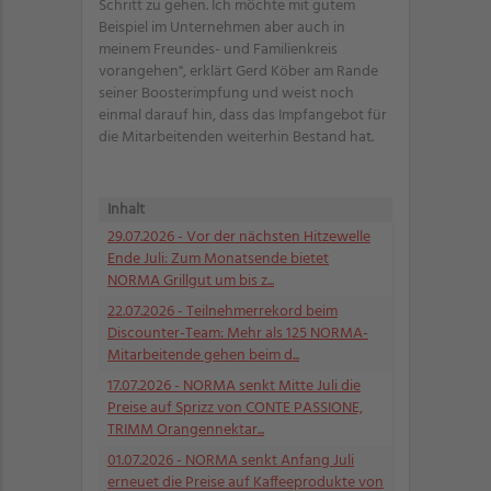
Schritt zu gehen. Ich möchte mit gutem
Beispiel im Unternehmen aber auch in
meinem Freundes- und Familienkreis
vorangehen", erklärt Gerd Köber am Rande
seiner Boosterimpfung und weist noch
einmal darauf hin, dass das Impfangebot für
die Mitarbeitenden weiterhin Bestand hat.
Inhalt
29.07.2026
- Vor der nächsten Hitzewelle
Ende Juli: Zum Monatsende bietet
NORMA Grillgut um bis z...
22.07.2026
- Teilnehmerrekord beim
Discounter-Team: Mehr als 125 NORMA-
Mitarbeitende gehen beim d...
17.07.2026
- NORMA senkt Mitte Juli die
Preise auf Sprizz von CONTE PASSIONE,
TRIMM Orangennektar...
01.07.2026
- NORMA senkt Anfang Juli
erneuet die Preise auf Kaffeeprodukte von