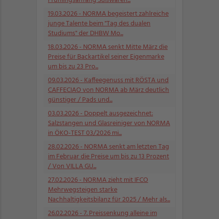
Frühlingsanfang Süßwaren...
19.03.2026
- NORMA begeistert zahlreiche
junge Talente beim "Tag des dualen
Studiums" der DHBW Mo...
18.03.2026
- NORMA senkt Mitte März die
Preise für Backartikel seiner Eigenmarke
um bis zu 23 Pro...
09.03.2026
- Kaffeegenuss mit RÖSTA und
CAFFECIAO von NORMA ab März deutlich
günstiger / Pads und...
03.03.2026
- Doppelt ausgezeichnet:
Salzstangen und Glasreiniger von NORMA
in ÖKO-TEST 03/2026 mi...
28.02.2026
- NORMA senkt am letzten Tag
im Februar die Preise um bis zu 13 Prozent
/ Von VILLA GU...
27.02.2026
- NORMA zieht mit IFCO
Mehrwegsteigen starke
Nachhaltigkeitsbilanz für 2025 / Mehr als...
26.02.2026
- 7. Preissenkung alleine im