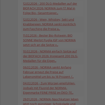
12.02.2026
- 200 DLG-Medaillen auf der
BIOFACH 2026: NORMA zum 17. Mal in
Folge Bio- Gesamtsieger...
12.02.2026
- Wein, Whiskey, Sekt und
Knabbereien: NORMA senkt pünktlich
zum Fasching die Preise a...
11.02.2026
- Bester Bio-Rotwein: BIO
SONNE Merlot Puglia IGP von NORMA
setzt sich an die Spitze v...
10.02.2026
- NORMA einfach Spitze auf
der BIOFACH 2026: Insgesamt 200 DLG-
Medaillen für die Eigen...
06.02.2026
- NORMA senkt Anfang
Februar erneut die Preise auf
Lebensmittel um bis zu 16 Prozent /...
04.02.2026
- Zum Würzen empfohlen:
Jodsalz mit Fluorid der NORMA-
Eigenmarke FEINE PRISE im ÖKO-TE...
29.01.2026
- NORMA-Naschkatzen leben
jetzt noch günstiger: Schokolade und