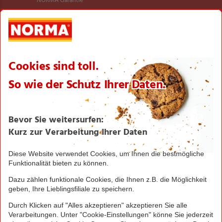
NORMA Garantie
NORMA Qualität
Verantwortung
Aktionsartikel
Sortimentsartikel
Einkaufsliste
Zahlungsabwicklung
NORMA bei Facebook & Instagram
Barrierefreiheitserklärung
Unternehmen
Über NORMA
Historie
Organisation
International
Logistik
Filialnetz
Expansion
Karriere