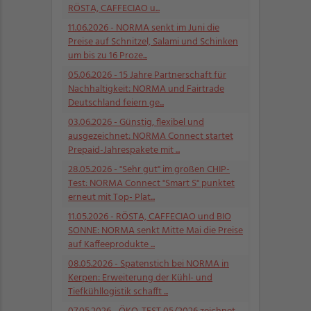
RÖSTA, CAFFECIAO u...
11.06.2026
- NORMA senkt im Juni die
Preise auf Schnitzel, Salami und Schinken
um bis zu 16 Proze...
05.06.2026
- 15 Jahre Partnerschaft für
Nachhaltigkeit: NORMA und Fairtrade
Deutschland feiern ge...
03.06.2026
- Günstig, flexibel und
ausgezeichnet: NORMA Connect startet
Prepaid-Jahrespakete mit ...
28.05.2026
- "Sehr gut" im großen CHIP-
Test: NORMA Connect "Smart S" punktet
erneut mit Top- Plat...
11.05.2026
- RÖSTA, CAFFECIAO und BIO
SONNE: NORMA senkt Mitte Mai die Preise
auf Kaffeeprodukte ...
08.05.2026
- Spatenstich bei NORMA in
Kerpen: Erweiterung der Kühl- und
Tiefkühllogistik schafft ...