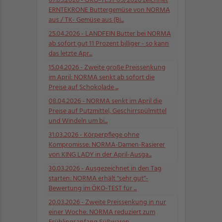
07.05.2026
- ÖKO-TEST 05/2026 zeichnet
ERNTEKRONE Buttergemüse von NORMA
aus / TK- Gemüse aus (Bi...
25.04.2026
- LANDFEIN Butter bei NORMA
ab sofort gut 11 Prozent billiger - so kann
das letzte Apr...
15.04.2026
- Zweite große Preissenkung
im April: NORMA senkt ab sofort die
Preise auf Schokolade ...
08.04.2026
- NORMA senkt im April die
Preise auf Putzmittel, Geschirrspülmittel
und Windeln um bi...
31.03.2026
- Körperpflege ohne
Kompromisse: NORMA-Damen-Rasierer
von KING LADY in der April-Ausga...
30.03.2026
- Ausgezeichnet in den Tag
starten: NORMA erhält "sehr gut"-
Bewertung im ÖKO-TEST für ...
20.03.2026
- Zweite Preissenkung in nur
einer Woche: NORMA reduziert zum