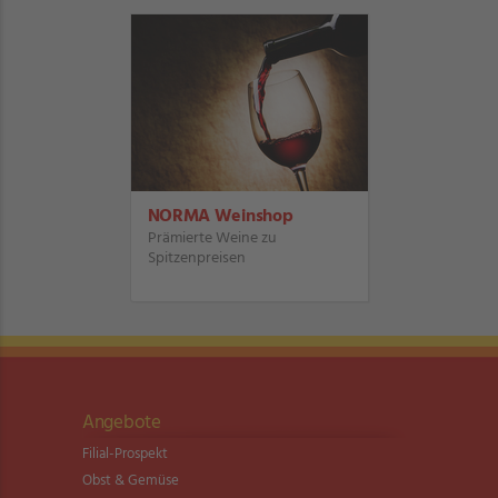
NORMA Weinshop
Prämierte Weine zu
Spitzenpreisen
Angebote
Filial-Prospekt
Obst & Gemüse