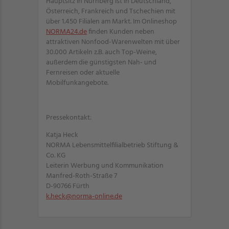
Hauptsitz in Nürnberg ist in Deutschland,
Österreich, Frankreich und Tschechien mit
über 1.450 Filialen am Markt. Im Onlineshop
NORMA24.de
finden Kunden neben
attraktiven Nonfood-Warenwelten mit über
30.000 Artikeln z.B. auch Top-Weine,
außerdem die günstigsten Nah- und
Fernreisen oder aktuelle
Mobilfunkangebote.
Pressekontakt:
Katja Heck
NORMA Lebensmittelfilialbetrieb Stiftung &
Co. KG
Leiterin Werbung und Kommunikation
Manfred-Roth-Straße 7
D-90766 Fürth
k.heck@norma-online.de