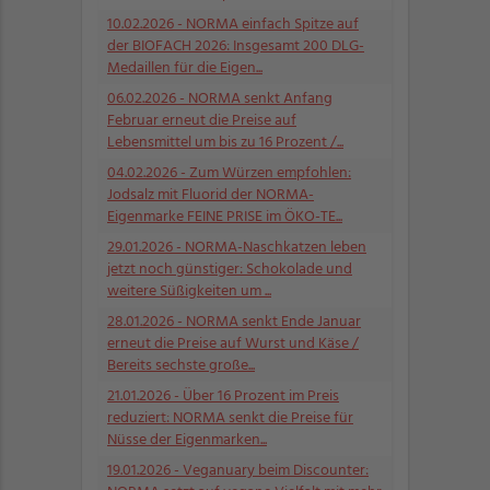
10.02.2026
- NORMA einfach Spitze auf
der BIOFACH 2026: Insgesamt 200 DLG-
Medaillen für die Eigen...
06.02.2026
- NORMA senkt Anfang
Februar erneut die Preise auf
Lebensmittel um bis zu 16 Prozent /...
04.02.2026
- Zum Würzen empfohlen:
Jodsalz mit Fluorid der NORMA-
Eigenmarke FEINE PRISE im ÖKO-TE...
29.01.2026
- NORMA-Naschkatzen leben
jetzt noch günstiger: Schokolade und
weitere Süßigkeiten um ...
28.01.2026
- NORMA senkt Ende Januar
erneut die Preise auf Wurst und Käse /
Bereits sechste große...
21.01.2026
- Über 16 Prozent im Preis
reduziert: NORMA senkt die Preise für
Nüsse der Eigenmarken...
19.01.2026
- Veganuary beim Discounter: