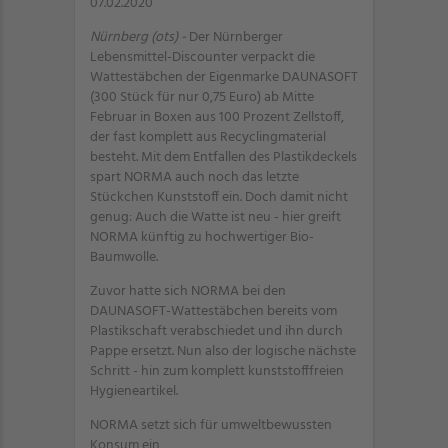
07.02.2020
Nürnberg (ots) -
Der Nürnberger
Lebensmittel-Discounter verpackt die
Wattestäbchen der Eigenmarke DAUNASOFT
(300 Stück für nur 0,75 Euro) ab Mitte
Februar in Boxen aus 100 Prozent Zellstoff,
der fast komplett aus Recyclingmaterial
besteht. Mit dem Entfallen des Plastikdeckels
spart NORMA auch noch das letzte
Stückchen Kunststoff ein. Doch damit nicht
genug: Auch die Watte ist neu - hier greift
NORMA künftig zu hochwertiger Bio-
Baumwolle.
Zuvor hatte sich NORMA bei den
DAUNASOFT-Wattestäbchen bereits vom
Plastikschaft verabschiedet und ihn durch
Pappe ersetzt. Nun also der logische nächste
Schritt - hin zum komplett kunststofffreien
Hygieneartikel.
NORMA setzt sich für umweltbewussten
Konsum ein