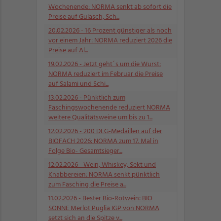
Wochenende: NORMA senkt ab sofort die
Preise auf Gulasch, Sch...
20.02.2026
- 16 Prozent günstiger als noch
vor einem Jahr: NORMA reduziert 2026 die
Preise auf Al...
19.02.2026
- Jetzt geht´s um die Wurst:
NORMA reduziert im Februar die Preise
auf Salami und Schi...
13.02.2026
- Pünktlich zum
Faschingswochenende reduziert NORMA
weitere Qualitätsweine um bis zu 1...
12.02.2026
- 200 DLG-Medaillen auf der
BIOFACH 2026: NORMA zum 17. Mal in
Folge Bio- Gesamtsieger...
12.02.2026
- Wein, Whiskey, Sekt und
Knabbereien: NORMA senkt pünktlich
zum Fasching die Preise a...
11.02.2026
- Bester Bio-Rotwein: BIO
SONNE Merlot Puglia IGP von NORMA
setzt sich an die Spitze v...