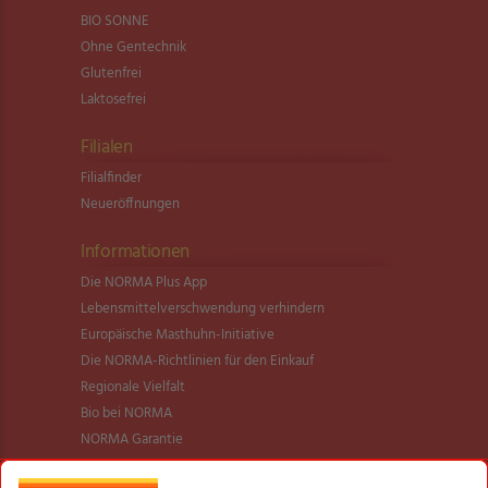
BIO SONNE
Ohne Gentechnik
Glutenfrei
Laktosefrei
Filialen
Filialfinder
Neueröffnungen
Informationen
Die NORMA Plus App
Lebensmittel­verschwendung verhindern
Europäische Masthuhn-Initiative
Die NORMA-Richtlinien für den Einkauf
Regionale Vielfalt
Bio bei NORMA
NORMA Garantie
NORMA Qualität