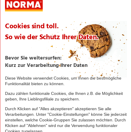
Verantwortung
Aktionsartikel
Sortimentsartikel
Einkaufsliste
Zahlungsabwicklung
NORMA bei Facebook & Instagram
Barrierefreiheitserklärung
Unternehmen
Über NORMA
Historie
Organisation
International
Logistik
Filialnetz
Expansion
Karriere
Verantwortung/CSR
NORMA News