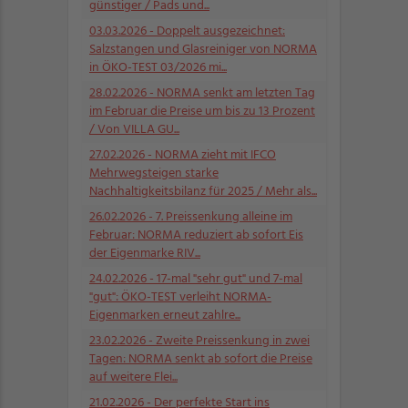
günstiger / Pads und...
03.03.2026
- Doppelt ausgezeichnet:
Salzstangen und Glasreiniger von NORMA
in ÖKO-TEST 03/2026 mi...
28.02.2026
- NORMA senkt am letzten Tag
im Februar die Preise um bis zu 13 Prozent
/ Von VILLA GU...
27.02.2026
- NORMA zieht mit IFCO
Mehrwegsteigen starke
Nachhaltigkeitsbilanz für 2025 / Mehr als...
26.02.2026
- 7. Preissenkung alleine im
Februar: NORMA reduziert ab sofort Eis
der Eigenmarke RIV...
24.02.2026
- 17-mal "sehr gut" und 7-mal
"gut": ÖKO-TEST verleiht NORMA-
Eigenmarken erneut zahlre...
23.02.2026
- Zweite Preissenkung in zwei
Tagen: NORMA senkt ab sofort die Preise
auf weitere Flei...
21.02.2026
- Der perfekte Start ins