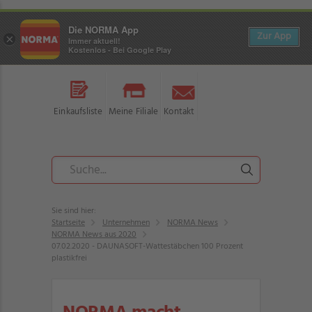
Die NORMA App
Zur App
×
Immer aktuell!
Kostenlos - Bei Google Play
Einkaufsliste
Meine Filiale
Kontakt
Sie sind hier:
Startseite
Unternehmen
NORMA News
NORMA News aus 2020
07.02.2020 - DAUNASOFT-Wattestäbchen 100 Prozent
plastikfrei