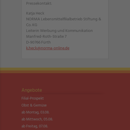
Pressekontakt:
Katja Heck
NORMA Lebensmittelfilialbetrieb Stiftung &
Co. KG
Leiterin Werbung und Kommunikation
Manfred-Roth-Straße 7
D-90766 Fürth
k.heck@norma-online.de
Angebote
Filial-Prospekt
Obst & Gemüse
ab Montag, 03.08.
ab Mittwoch, 05.08.
ab Freitag, 07.08.