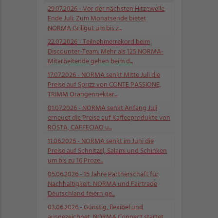
29.07.2026
- Vor der nächsten Hitzewelle
Ende Juli: Zum Monatsende bietet
NORMA Grillgut um bis z...
22.07.2026
- Teilnehmerrekord beim
Discounter-Team: Mehr als 125 NORMA-
Mitarbeitende gehen beim d...
17.07.2026
- NORMA senkt Mitte Juli die
Preise auf Sprizz von CONTE PASSIONE,
TRIMM Orangennektar...
01.07.2026
- NORMA senkt Anfang Juli
erneuet die Preise auf Kaffeeprodukte von
RÖSTA, CAFFECIAO u...
11.06.2026
- NORMA senkt im Juni die
Preise auf Schnitzel, Salami und Schinken
um bis zu 16 Proze...
05.06.2026
- 15 Jahre Partnerschaft für
Nachhaltigkeit: NORMA und Fairtrade
Deutschland feiern ge...
03.06.2026
- Günstig, flexibel und
ausgezeichnet: NORMA Connect startet