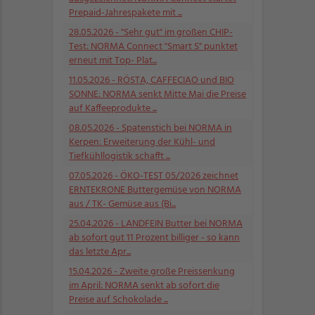
Prepaid-Jahrespakete mit ...
28.05.2026
- "Sehr gut" im großen CHIP-
Test: NORMA Connect "Smart S" punktet
erneut mit Top- Plat...
11.05.2026
- RÖSTA, CAFFECIAO und BIO
SONNE: NORMA senkt Mitte Mai die Preise
auf Kaffeeprodukte ...
08.05.2026
- Spatenstich bei NORMA in
Kerpen: Erweiterung der Kühl- und
Tiefkühllogistik schafft ...
07.05.2026
- ÖKO-TEST 05/2026 zeichnet
ERNTEKRONE Buttergemüse von NORMA
aus / TK- Gemüse aus (Bi...
25.04.2026
- LANDFEIN Butter bei NORMA
ab sofort gut 11 Prozent billiger - so kann
das letzte Apr...
15.04.2026
- Zweite große Preissenkung
im April: NORMA senkt ab sofort die
Preise auf Schokolade ...