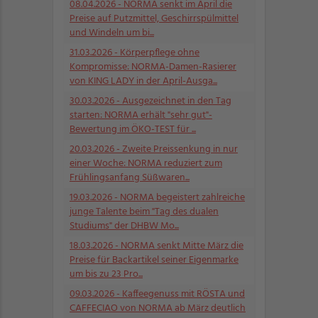
08.04.2026
- NORMA senkt im April die
Preise auf Putzmittel, Geschirrspülmittel
und Windeln um bi...
31.03.2026
- Körperpflege ohne
Kompromisse: NORMA-Damen-Rasierer
von KING LADY in der April-Ausga...
30.03.2026
- Ausgezeichnet in den Tag
starten: NORMA erhält "sehr gut"-
Bewertung im ÖKO-TEST für ...
20.03.2026
- Zweite Preissenkung in nur
einer Woche: NORMA reduziert zum
Frühlingsanfang Süßwaren...
19.03.2026
- NORMA begeistert zahlreiche
junge Talente beim "Tag des dualen
Studiums" der DHBW Mo...
18.03.2026
- NORMA senkt Mitte März die
Preise für Backartikel seiner Eigenmarke
um bis zu 23 Pro...
09.03.2026
- Kaffeegenuss mit RÖSTA und
CAFFECIAO von NORMA ab März deutlich