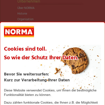
Unternehmen
Über NORMA
Historie
Organisation
International
Logistik
Filialnetz
Expansion
Karriere
Verantwortung/CSR
NORMA News
Imagebroschüre
Seite drucken
Nach oben
Greifen Sie schnell zu! Alle angegebenen Preise in
Euro und inklusive der gesetzlichen Mehrwertsteuer.
Irrtümer durch Schreib-, Programmier- und