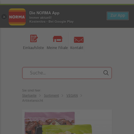
Die NORMA App
Zur App
×
Immer aktuell!
Kostenlos - Bei Google Play
Einkaufsliste
Meine Filiale
Kontakt
Sie sind hier:
Startseite
Sortiment
VEGAN
Artikelansicht