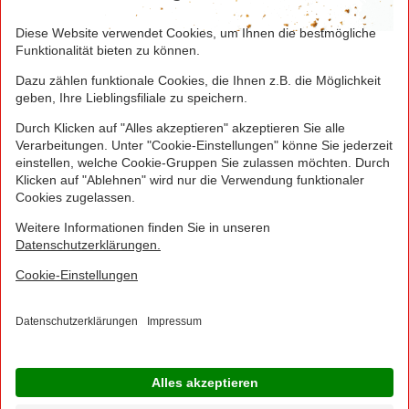
Seite drucken
Nach oben
Greifen Sie schnell zu! Alle angegebenen Preise in
Euro und inklusive der gesetzlichen Mehrwertsteuer.
Irrtümer durch Schreib-, Programmier- und
Datenübertragungsfehler sind vorbehalten.
© 2016 - 2026 NORMA Lebensmittelfilialbetrieb
Stiftung & Co. KG
Sitemap
Kontakt
Impressum
Datenschutz
Barrierefreiheitserklärung
Compliance
Cookies
×
Jetzt Ihre NORMA Filiale auswählen und noch
mehr Angebote entdecken!
Geben Sie über "Meine Filiale" Ihre PLZ ein und sehen Sie alle Angebote aus Ihrer