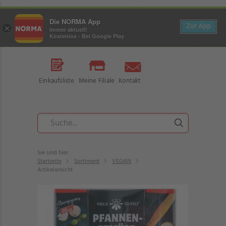
Die NORMA App
Zur App
×
Immer aktuell!
Kostenlos - Bei Google Play
Einkaufsliste
Meine Filiale
Kontakt
Sie sind hier:
Startseite
Sortiment
VEGAN
Artikelansicht