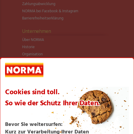
Zahlungsabwicklung
NORMA bei Facebook & Instagram
Barrierefreiheitserklärung
Unternehmen
Über NORMA
Historie
Organisation
International
Logistik
Filialnetz
Expansion
Karriere
Verantwortung/CSR
NORMA News
Imagebroschüre