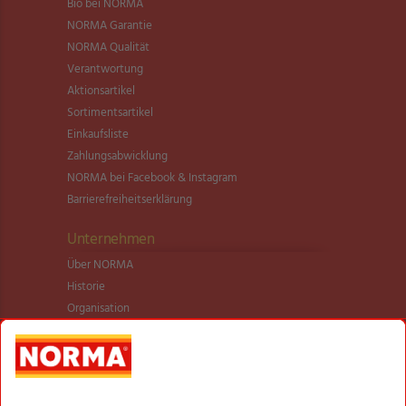
Bio bei NORMA
NORMA Garantie
NORMA Qualität
Verantwortung
Aktionsartikel
Sortimentsartikel
Einkaufsliste
Zahlungsabwicklung
NORMA bei Facebook & Instagram
Barrierefreiheitserklärung
Unternehmen
Über NORMA
Historie
Organisation
International
Logistik
Filialnetz
Expansion