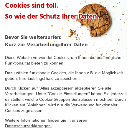
Karriere
Verantwortung/CSR
NORMA News
Imagebroschüre
Seite drucken
Nach oben
Greifen Sie schnell zu! Alle angegebenen Preise in
Euro und inklusive der gesetzlichen Mehrwertsteuer.
Irrtümer durch Schreib-, Programmier- und
Datenübertragungsfehler sind vorbehalten.
© 2016 - 2026 NORMA Lebensmittelfilialbetrieb
Stiftung & Co. KG
Sitemap
Kontakt
Impressum
Datenschutz
Barrierefreiheitserklärung
Compliance
Cookies