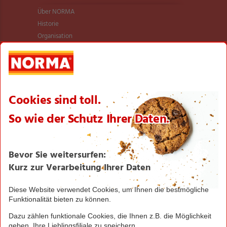
Über NORMA
Historie
Organisation
International
Logistik
Filialnetz
Expansion
Karriere
Verantwortung/CSR
NORMA News
Imagebroschüre
Seite drucken
Nach oben
Greifen Sie schnell zu! Alle angegebenen Preise in
Euro und inklusive der gesetzlichen Mehrwertsteuer.
Irrtümer durch Schreib-, Programmier- und
Datenübertragungsfehler sind vorbehalten.