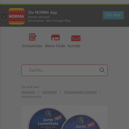
Die NORMA App
Zur App
×
Immer aktuell!
Kostenlos - Bei Google Play
Einkaufsliste
Meine Filiale
Kontakt
Sie sind hier:
Startseite
Sortiment
Transparente Fischerei
Artikelansicht