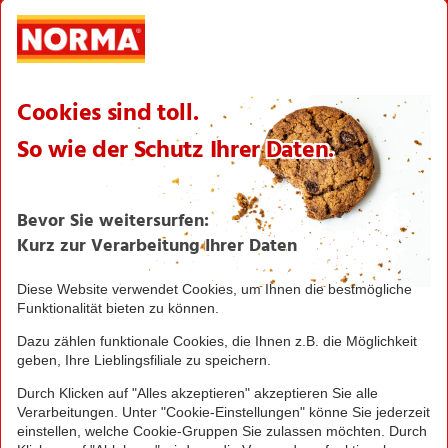
International
Logistik
Filialnetz
Expansion
Karriere
Verantwortung/CSR
NORMA News
Imagebroschüre
Seite drucken
Nach oben
Greifen Sie schnell zu! Alle angegebenen Preise in
Euro und inklusive der gesetzlichen Mehrwertsteuer.
Irrtümer durch Schreib-, Programmier- und
Datenübertragungsfehler sind vorbehalten.
© 2016 - 2026 NORMA Lebensmittelfilialbetrieb
Stiftung & Co. KG