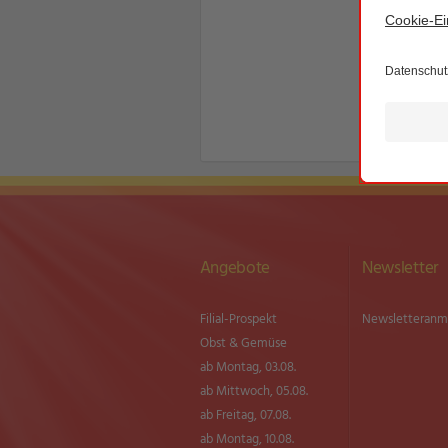
Angebote
Newsletter
Filial-Prospekt
Newsletter­an
Obst & Gemüse
ab Montag, 03.08.
ab Mittwoch, 05.08.
ab Freitag, 07.08.
ab Montag, 10.08.