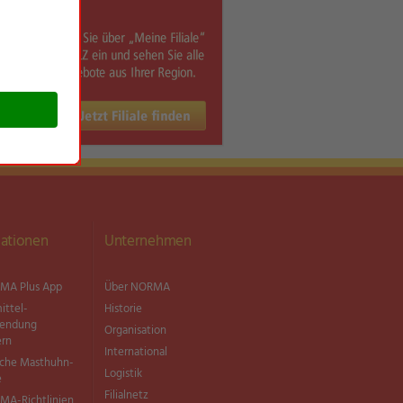
ationen
Unternehmen
MA Plus App
Über NORMA
ittel­
Historie
wendung
Organisation
ern
International
sche Masthuhn-
Logistik
e
Filialnetz
MA-Richtlinien