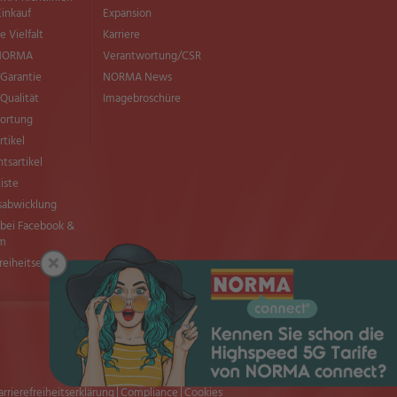
Einkauf
Expansion
e Vielfalt
Karriere
 NORMA
Verantwortung/CSR
Garantie
NORMA News
ualität
Imagebroschüre
ortung
rtikel
tsartikel
liste
sabwicklung
ei Facebook &
am
×
freiheitserklärung
Seite drucken
Nach oben
arrierefreiheitserklärung
Compliance
Cookies