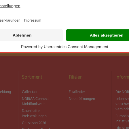
Sortiment
Filialen
Inform
meldung
Caffeciao
Filialfinder
Die NOR
NORMA Connect
Neueröffnungen
Lebensm
Mobilfunkwelt
versch
verhind
Dauerhafte
Preissenkungen
Europäi
Initiativ
Grillsaison 2026
Die NOR