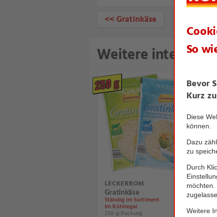
<< Gratinkäse
Weitere interessan
250 g
LECKERROM
Gratinkäse
Ständig im Sortiment
Im Kühlregal
250-g-Packung