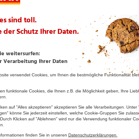
te Artikel aus dieser Themenwelt
CREMISÉE/NIMM'S LEICHT
LECKERROM
Körniger Frischkäse
Rahmkäse
Ständig im Sortiment
Ständig im Sortiment
Im Kühlregal
Im Kühlregal
200-g-Packung
100-g-Packung