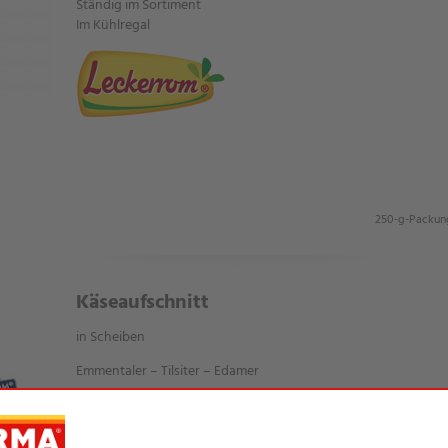
Ständig im Sortiment
Im Kühlregal
250-g-Packun
Käseaufschnitt
in Scheiben
Emmentaler – Tilsiter – Edamer