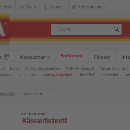
Reisen
Wein
Connect
Unternehmen
E
Sortiment
p
Newsletter
✉
Filialen
Inf
026
Bio Sonne / Draußen genießen
NORMA-Rezepte
NEU im Sortiment
TARISCH
BIO SONNE
Ohne Gentechnik
Glutenfrei
Laktosefrei
Caf
Gentechnik
Artikelansicht
LECKERROM
Käseaufschnitt