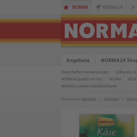
NORMA
NORMA24
Angebote
NORMA24 Sho
Dauerhafte Preissenkungen
Grillsaison 2
NORMA Qualität im Test
VEGAN
VEGE
NORMA Connect Mobilfunkwelt
Startseite
Sortiment
Ohne 
Sie sind hier: