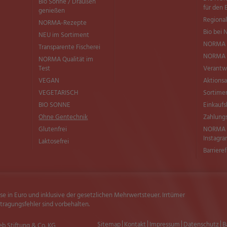
Bio Sonne / Draußen
für den 
genießen
Regional
NORMA-Rezepte
Bio bei
NEU im Sortiment
NORMA 
Transparente Fischerei
NORMA Q
NORMA Qualität im
Test
Verantw
VEGAN
Aktionsa
VEGETARISCH
Sortimen
BIO SONNE
Einkaufs
Ohne Gentechnik
Zahlung
Glutenfrei
NORMA b
Instagr
Laktosefrei
Barriere
ise in Euro und inklusive der gesetzlichen Mehrwertsteuer. Irrtümer
ragungsfehler sind vorbehalten.
Sitemap
Kontakt
Impressum
Datenschutz
B
eb Stiftung & Co. KG