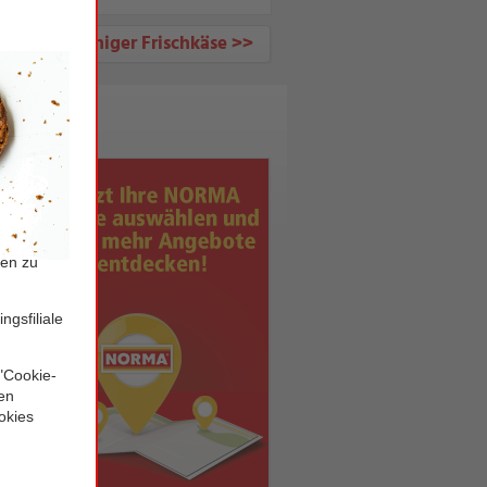
Körniger Frischkäse >>