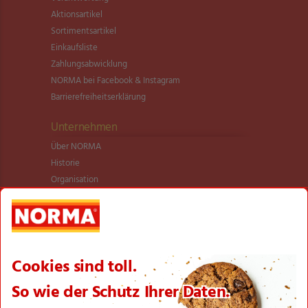
Aktionsartikel
Sortimentsartikel
Einkaufsliste
Zahlungsabwicklung
NORMA bei Facebook & Instagram
Barrierefreiheitserklärung
Unternehmen
Über NORMA
Historie
Organisation
International
Logistik
Filialnetz
Expansion
Karriere
Verantwortung/CSR
NORMA News