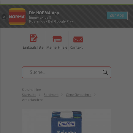
Die NORMA App
Zur App
×
Immer aktuell!
Kostenlos - Bei Google Play
Einkaufsliste
Meine Filiale
Kontakt
Sie sind hier:
Startseite
Sortiment
Ohne Gentechnik
Artikelansicht