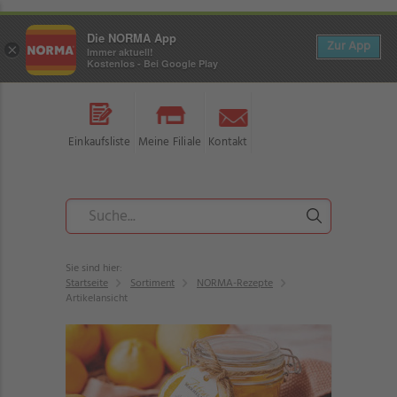
Die NORMA App
Zur App
×
Immer aktuell!
Kostenlos - Bei Google Play
Einkaufsliste
Meine Filiale
Kontakt
Sie sind hier:
Startseite
Sortiment
NORMA-Rezepte
Artikelansicht