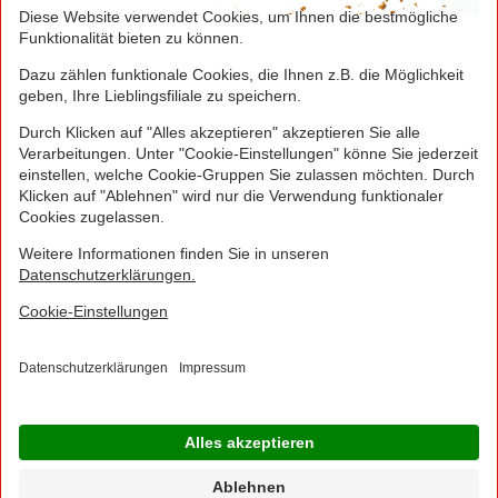
Greifen Sie schnell zu! Alle angegebenen Preise in
Euro und inklusive der gesetzlichen Mehrwertsteuer.
Irrtümer durch Schreib-, Programmier- und
Datenübertragungsfehler sind vorbehalten.
© 2016 - 2026 NORMA Lebensmittelfilialbetrieb
Stiftung & Co. KG
Sitemap
Kontakt
Impressum
Datenschutz
Barrierefreiheitserklärung
Compliance
Cookies
×
Jetzt Ihre NORMA Filiale auswählen und noch
mehr Angebote entdecken!
Geben Sie über "Meine Filiale" Ihre PLZ ein und sehen Sie alle Angebote aus Ihrer
Region.