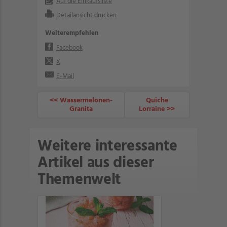
Auf die Einkaufsliste
Detailansicht drucken
Weiterempfehlen
Facebook
X
E-Mail
<< Wassermelonen-
Quiche
Granita
Lorraine >>
Weitere interessante
Artikel aus dieser
Themenwelt