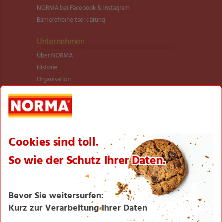
NORMA bei Facebook & Instagram
Barrierefreiheitserklärung
Unternehmen
Über NORMA
Historie
Organisation
International
Logistik
Filialnetz
Expansion
Karriere
Verantwortung/CSR
NORMA News
Imagebroschüre
Seite drucken
Nach oben