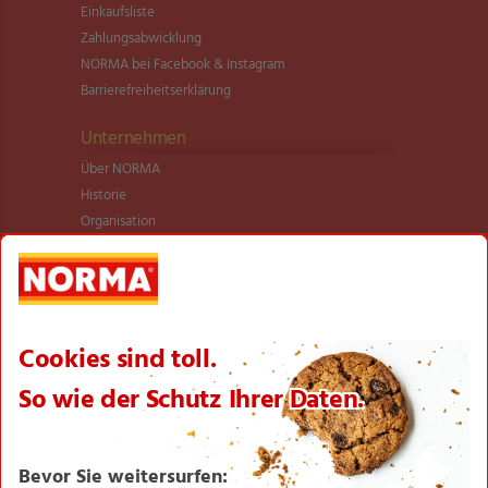
Einkaufsliste
Zahlungsabwicklung
NORMA bei Facebook & Instagram
Barrierefreiheitserklärung
Unternehmen
Über NORMA
Historie
Organisation
International
Logistik
Filialnetz
Expansion
Karriere
Verantwortung/CSR
NORMA News
Imagebroschüre