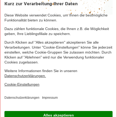
Seite drucken
Nach oben
Greifen Sie schnell zu! Alle angegebenen Preise in
Euro und inklusive der gesetzlichen Mehrwertsteuer.
Irrtümer durch Schreib-, Programmier- und
Datenübertragungsfehler sind vorbehalten.
© 2016 - 2026 NORMA Lebensmittelfilialbetrieb
Stiftung & Co. KG
Sitemap
Kontakt
Impressum
Datenschutz
Barrierefreiheitserklärung
Compliance
Cookies
×
Jetzt Ihre NORMA Filiale auswählen und noch
mehr Angebote entdecken!