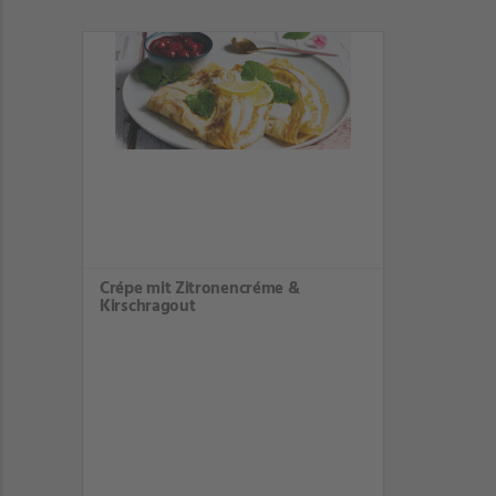
Crépe mit Zitronencréme &
Kirschragout