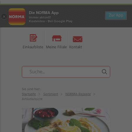
Die NORMA App
Zur App
×
Immer aktuell!
Kostenlos - Bei Google Play
Einkaufsliste
Meine Filiale
Kontakt
Sie sind hier:
Startseite
Sortiment
NORMA-Rezepte
Artikelansicht