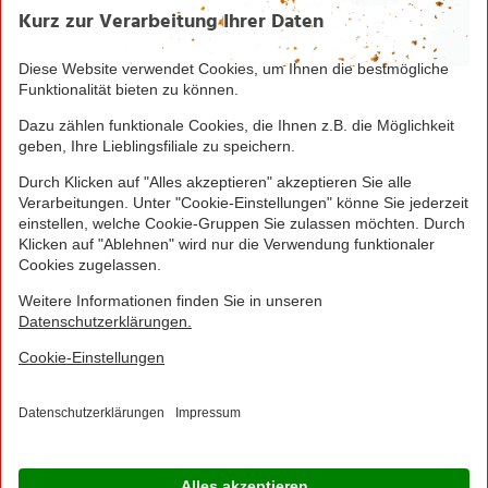
Seite drucken
Nach oben
Greifen Sie schnell zu! Alle angegebenen Preise in
Euro und inklusive der gesetzlichen Mehrwertsteuer.
Irrtümer durch Schreib-, Programmier- und
Datenübertragungsfehler sind vorbehalten.
© 2016 - 2026 NORMA Lebensmittelfilialbetrieb
Stiftung & Co. KG
Sitemap
Kontakt
Impressum
Datenschutz
Barrierefreiheitserklärung
Compliance
Cookies
×
Jetzt Ihre NORMA Filiale auswählen und noch
mehr Angebote entdecken!