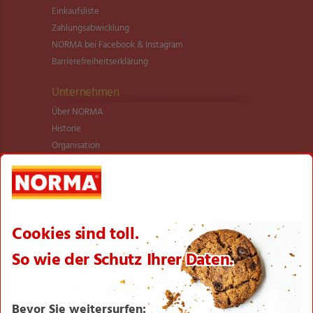
Einkaufsliste
Zahlungsabwicklung
NORMA bei Facebook & Instagram
Barrierefreiheitserklärung
Unternehmen
Über NORMA
Historie
Organisation
International
Logistik
Filialnetz
Expansion
Karriere
Verantwortung/CSR
NORMA News
Imagebroschüre