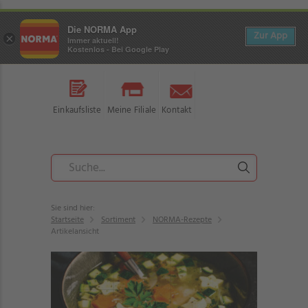
Die NORMA App
Zur App
×
Immer aktuell!
Kostenlos - Bei Google Play
Einkaufsliste
Meine Filiale
Kontakt
Sie sind hier:
Startseite
Sortiment
NORMA-Rezepte
Artikelansicht