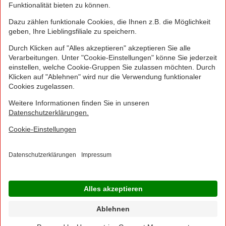
Greifen Sie schnell zu! Alle angegebenen Preise in
Euro und inklusive der gesetzlichen Mehrwertsteuer.
Irrtümer durch Schreib-, Programmier- und
Datenübertragungsfehler sind vorbehalten.
© 2016 - 2026 NORMA Lebensmittelfilialbetrieb
Stiftung & Co. KG
Sitemap
Kontakt
Impressum
Datenschutz
Barrierefreiheitserklärung
Compliance
Cookies
×
Jetzt Ihre NORMA Filiale auswählen und noch
mehr Angebote entdecken!
Geben Sie über "Meine Filiale" Ihre PLZ ein und sehen Sie alle Angebote aus Ihrer
Region.
Filiale wählen