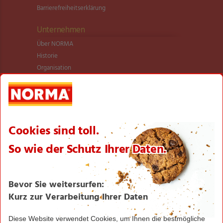
Barrierefreiheitserklärung
Unternehmen
Über NORMA
Historie
Organisation
International
Logistik
Filialnetz
Expansion
Karriere
Verantwortung/CSR
NORMA News
Imagebroschüre
Seite drucken
Nach oben