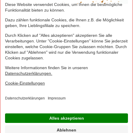
Greifen Sie schnell zu! Alle angegebenen Preise in
Euro und inklusive der gesetzlichen Mehrwertsteuer.
Irrtümer durch Schreib-, Programmier- und
Datenübertragungsfehler sind vorbehalten.
© 2016 - 2026 NORMA Lebensmittelfilialbetrieb
Stiftung & Co. KG
Sitemap
Kontakt
Impressum
Datenschutz
Barrierefreiheitserklärung
Compliance
Cookies
×
Jetzt Ihre NORMA Filiale auswählen und noch
mehr Angebote entdecken!
Geben Sie über "Meine Filiale" Ihre PLZ ein und sehen Sie alle Angebote aus Ihrer
Region.