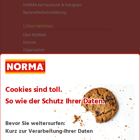
NORMA bei Facebook & Instagram
Barrierefreiheitserklärung
Unternehmen
Über NORMA
Historie
Organisation
International
Logistik
Filialnetz
Expansion
Karriere
Verantwortung/CSR
NORMA News
Imagebroschüre
Seite drucken
Nach oben