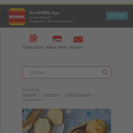
Die NORMA App
Zur App
×
Immer aktuell!
Kostenlos - Bei Google Play
Einkaufsliste
Meine Filiale
Kontakt
Sie sind hier:
Startseite
Sortiment
NORMA-Rezepte
Artikelansicht